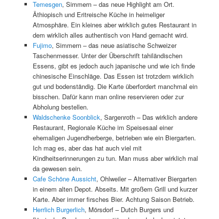
Temesgen
, Simmern – das neue Highlight am Ort.
Äthiopisch und Eritreische Küche in heimeliger
Atmosphäre. Ein kleines aber wirklich gutes Restaurant in
dem wirklich alles authentisch von Hand gemacht wird.
Fujimo
, Simmern – das neue asiatische Schweizer
Taschenmesser. Unter der Überschrift tahiländischen
Essens, gibt es jedoch auch japanische und wie ich finde
chinesische Einschläge. Das Essen ist trotzdem wirklich
gut und bodenständig. Die Karte überfordert manchmal ein
bisschen. Dafür kann man online reservieren oder zur
Abholung bestellen.
Waldschenke Soonblick
, Sargenroth – Das wirklich andere
Restaurant, Regionale Küche im Speisesaal einer
ehemaligen Jugendherberge, betrieben wie ein Biergarten.
Ich mag es, aber das hat auch viel mit
Kindheitserinnerungen zu tun. Man muss aber wirklich mal
da gewesen sein.
Cafe Schöne Aussicht
, Ohlweiler – Alternativer Biergarten
in einem alten Depot. Abseits. Mit großem Grill und kurzer
Karte. Aber immer firsches Bier. Achtung Saison Betrieb.
Herrlich Burgerlich
, Mörsdorf – Dutch Burgers und