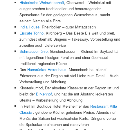
Historische Weinwirtschaft
, Oberwesel – Weinlokal mit
ausgesprochen traditioneller und herausragender
Speisekarte für den gediegenen Weinschmaus, macht
seinem Namen alle Ehre
India House,
Rheinböllen – guter Mittagstisch
Eiscafe Torino
, Kirchberg – Das Beste Eis weit und breit,
zumindest oberhalb Bingens – Takeaway, Vorbestellung und
zuweilen auch Lieferservice
Schmausemühle
, Gondershausen – Kleinod im Baybachtal
mit legendären hiesigen Forellen und einer überhaupt
traditionell regionalen Küche
Das
Hunsrücker Hexenhaus,
Mannebach hat allerlei
Erlesenes aus der Region mit viel Liebe zum Detail – Auch
Vorbestellung und Abholung
Klosterkumbd, Der absolute Klassiker in der Region ist und
bleibt der
Birkenhof
, und hat die mit Abstand leckersten
Steaks – Vorbestellung und Abholung
In Reil im Boutique Hotel Melsheimer das
Restaurant Villa
Classic
: gehobene Küche, gehobene Preise, Abends nur
Menüs der Saison bei wechselnder Karte. Dringend vorab
die Speisekarte einsehen und reservieren