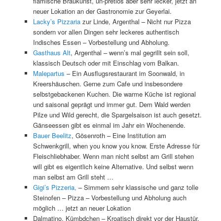
flämische Braukunst, un-pretiös aber sehr lecker, jetzt an
neuer Lokation an der Gastronomie zur Geyerlai.
Lacky’s Pizzaria
zur Linde, Argenthal – Nicht nur Pizza
sondern vor allen Dingen sehr leckeres authentisch
Indisches Essen – Vorbestellung und Abholung.
Gasthaus Alt
, Argenthal – wenn’s mal gegrillt sein soll,
klassisch Deutsch oder mit Einschlag vom Balkan.
Malepartus
– Ein Ausflugsrestaurant im Soonwald, in
Kreershäuschen. Gerne zum Cafe und insbesondere
selbstgebackenen Kuchen. Die warme Küche ist regional
und saisonal geprägt und immer gut. Dem Wald werden
Pilze und Wild gerecht, die Spargelsaison ist auch gesetzt.
Gänseessen gibt es einmal im Jahr ein Wochenende.
Bauer Beelitz
, Gösenroth – Eine Institution am
Schwenkgrill, when you know you know. Erste Adresse für
Fleischliebhaber. Wenn man nicht selbst am Grill stehen
will gibt es eigentlich keine Alternative. Und selbst wenn
man selbst am Grill steht …
Gigi’s Pizzeria,
– Simmern sehr klassische und ganz tolle
Steinofen – Pizza – Vorbestellung und Abholung auch
möglich … jetzt an neuer Lokation
Dalmatino, Kümbdchen – Kroatisch direkt vor der Haustür.