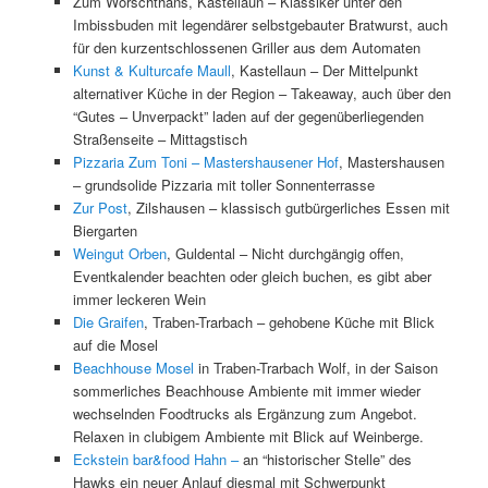
Zum Worschthans, Kastellaun – Klassiker unter den
Imbissbuden mit legendärer selbstgebauter Bratwurst, auch
für den kurzentschlossenen Griller aus dem Automaten
Kunst & Kulturcafe Maull
, Kastellaun – Der Mittelpunkt
alternativer Küche in der Region – Takeaway, auch über den
“Gutes – Unverpackt” laden auf der gegenüberliegenden
Straßenseite – Mittagstisch
Pizzaria Zum Toni – Mastershausener Hof
, Mastershausen
– grundsolide Pizzaria mit toller Sonnenterrasse
Zur Post
, Zilshausen – klassisch gutbürgerliches Essen mit
Biergarten
Weingut Orben
, Guldental – Nicht durchgängig offen,
Eventkalender beachten oder gleich buchen, es gibt aber
immer leckeren Wein
Die Graifen
, Traben-Trarbach – gehobene Küche mit Blick
auf die Mosel
Beachhouse Mosel
in Traben-Trarbach Wolf, in der Saison
sommerliches Beachhouse Ambiente mit immer wieder
wechselnden Foodtrucks als Ergänzung zum Angebot.
Relaxen in clubigem Ambiente mit Blick auf Weinberge.
Eckstein bar&food Hahn –
an “historischer Stelle” des
Hawks ein neuer Anlauf diesmal mit Schwerpunkt