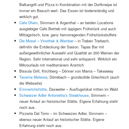
Balkangrill und Pizza in Kombination mit der Dorfkneipe ist
immer ein Besuch wert. Das Essen ist bodenständig und
wirklich gut.
Cafe Dhein
, Simmern & Argenthal – an beiden Locations
ausgiebiger Cafe Betrieb mit üppigem Frühstück und auch
Mittagstisch, bzw. ganz hervorragenden Frühstücksbuffets
Die Mosel – Vinothek & Weinbar
– in Traben Trarbach,
definitiv die Entdeckung der Saison. Tapas Bar mit
außergewöhnlicher Auswahl und Qualität an 200 Weinen der
Region. Sehr international und sehr entspannt. Wirklich ein
Mikrourlaub mit mediterranem Anstrich
Bissula Grill, Kirchberg – Dönner von Mama – Takeaway
Taverna Meteora
, Dörrebach – grundsolide Griechisch (auch
die Webseite)
Emmerichshütte
, Daxweiler – Ausflugslokal mitten im Wald
Schwarzer Adler Antonietta’s Steakhouse
, Simmern –
neuer Anlauf an historischer Stätte. Eigene Erfahrung steht
noch aus.
Pizzeria Dal Torro – im Schwarzen Adler, Simmern –
ebenso neuer Anlauf an historischer Stätte. Eigene
Erfahrung steht noch aus.