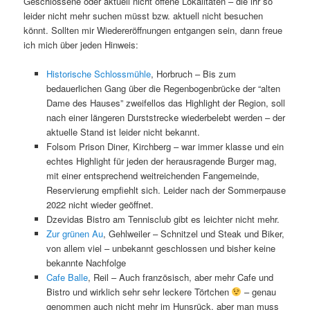
Geschlossene oder aktuell nicht offene Lokalitäten – die ihr so
leider nicht mehr suchen müsst bzw. aktuell nicht besuchen
könnt. Sollten mir Wiedereröffnungen entgangen sein, dann freue
ich mich über jeden Hinweis:
Historische Schlossmühle
, Horbruch – Bis zum
bedauerlichen Gang über die Regenbogenbrücke der “alten
Dame des Hauses” zweifellos das Highlight der Region, soll
nach einer längeren Durststrecke wiederbelebt werden – der
aktuelle Stand ist leider nicht bekannt.
Folsom Prison Diner, Kirchberg – war immer klasse und ein
echtes Highlight für jeden der herausragende Burger mag,
mit einer entsprechend weitreichenden Fangemeinde,
Reservierung empfiehlt sich. Leider nach der Sommerpause
2022 nicht wieder geöffnet.
Dzevidas Bistro am Tennisclub gibt es leichter nicht mehr.
Zur grünen Au
, Gehlweiler – Schnitzel und Steak und Biker,
von allem viel – unbekannt geschlossen und bisher keine
bekannte Nachfolge
Cafe Balle
, Reil – Auch französisch, aber mehr Cafe und
Bistro und wirklich sehr sehr leckere Törtchen
– genau
genommen auch nicht mehr im Hunsrück, aber man muss