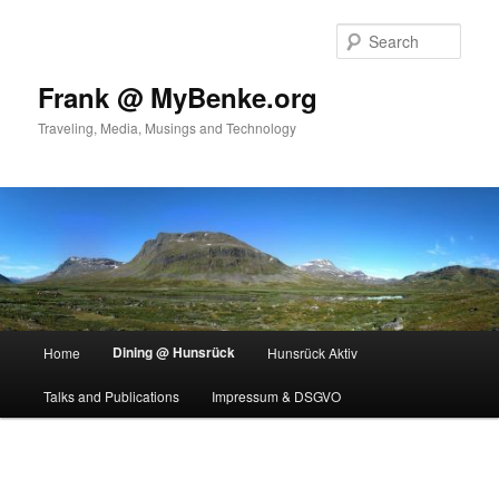
Skip
to
Sear
primary
content
Frank @ MyBenke.org
Traveling, Media, Musings and Technology
Main
Dining @ Hunsrück
Home
Hunsrück Aktiv
menu
Talks and Publications
Impressum & DSGVO