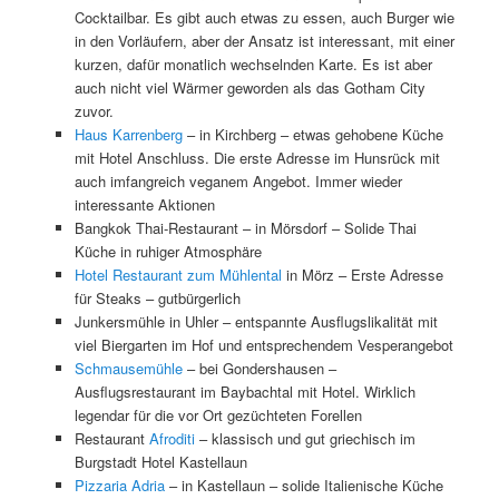
Cocktailbar. Es gibt auch etwas zu essen, auch Burger wie
in den Vorläufern, aber der Ansatz ist interessant, mit einer
kurzen, dafür monatlich wechselnden Karte. Es ist aber
auch nicht viel Wärmer geworden als das Gotham City
zuvor.
Haus Karrenberg
– in Kirchberg – etwas gehobene Küche
mit Hotel Anschluss. Die erste Adresse im Hunsrück mit
auch imfangreich veganem Angebot. Immer wieder
interessante Aktionen
Bangkok Thai-Restaurant – in Mörsdorf – Solide Thai
Küche in ruhiger Atmosphäre
Hotel Restaurant zum Mühlental
in Mörz – Erste Adresse
für Steaks – gutbürgerlich
Junkersmühle in Uhler – entspannte Ausflugslikalität mit
viel Biergarten im Hof und entsprechendem Vesperangebot
Schmausemühle
– bei Gondershausen –
Ausflugsrestaurant im Baybachtal mit Hotel. Wirklich
legendar für die vor Ort gezüchteten Forellen
Restaurant
Afroditi
– klassisch und gut griechisch im
Burgstadt Hotel Kastellaun
Pizzaria Adria
– in Kastellaun – solide Italienische Küche