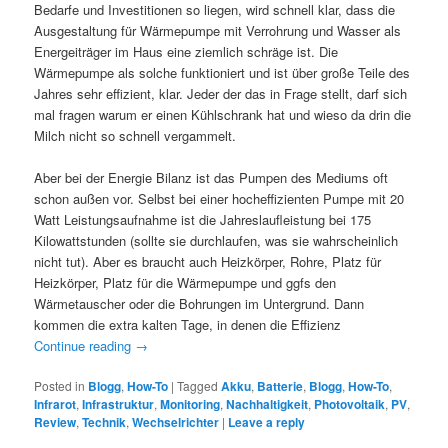
Bedarfe und Investitionen so liegen, wird schnell klar, dass die
Ausgestaltung für Wärmepumpe mit Verrohrung und Wasser als
Energeiträger im Haus eine ziemlich schräge ist. Die
Wärmepumpe als solche funktioniert und ist über große Teile des
Jahres sehr effizient, klar. Jeder der das in Frage stellt, darf sich
mal fragen warum er einen Kühlschrank hat und wieso da drin die
Milch nicht so schnell vergammelt.
Aber bei der Energie Bilanz ist das Pumpen des Mediums oft
schon außen vor. Selbst bei einer hocheffizienten Pumpe mit 20
Watt Leistungsaufnahme ist die Jahreslaufleistung bei 175
Kilowattstunden (sollte sie durchlaufen, was sie wahrscheinlich
nicht tut). Aber es braucht auch Heizkörper, Rohre, Platz für
Heizkörper, Platz für die Wärmepumpe und ggfs den
Wärmetauscher oder die Bohrungen im Untergrund. Dann
kommen die extra kalten Tage, in denen die Effizienz
Continue reading
→
Posted in
Blogg
,
How-To
|
Tagged
Akku
,
Batterie
,
Blogg
,
How-To
,
Infrarot
,
Infrastruktur
,
Monitoring
,
Nachhaltigkeit
,
Photovoltaik
,
PV
,
Review
,
Technik
,
Wechselrichter
|
Leave a reply