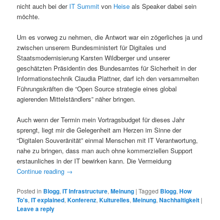
nicht auch bei der
IT Summit
von
Heise
als Speaker dabei sein
möchte.
Um es vorweg zu nehmen, die Antwort war ein zögerliches ja und
zwischen unserem Bundesministert für Digitales und
Staatsmodernisierung Karsten Wildberger und unserer
geschätzten Präsidentin des Bundesamtes für Sicherheit in der
Informationstechnik Claudia Plattner, darf ich den versammelten
Führungskräften die “Open Source strategie eines global
agierenden Mittelständlers” näher bringen.
Auch wenn der Termin mein Vortragsbudget für dieses Jahr
sprengt, liegt mir die Gelegenheit am Herzen im Sinne der
“Digitalen Souveränität” einmal Menschen mit IT Verantwortung,
nahe zu bringen, dass man auch ohne kommerziellen Support
erstaunliches in der IT bewirken kann. Die Vermeidung
Continue reading
→
Posted in
Blogg
,
IT Infrastructure
,
Meinung
|
Tagged
Blogg
,
How
To's
,
IT explained
,
Konferenz
,
Kulturelles
,
Meinung
,
Nachhaltigkeit
|
Leave a reply