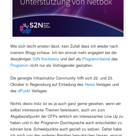
Wie sich leicht erraten lässt, kein Zufall dass ich wieder nach
meinem Blogg schaue. Ich bin einmal mehr engagiert bei der
diesjährigen
S2N Konferenz
und darf als
Programmbeirat
das
Programm
nicht nur als Vortragender gestalten.
Die geneigte Infrastruktur Community trifft sich 22. und 23.
Oktober in Regensburg auf Einladung des
Heise
Verlages und
des
dPunkt
Verlages.
Nichts desto trotz ist es ja auch ganz gerne gesehen, wenn wir
selbst interessante Themen beisteuern, auch um zum
Abgabezeitpunkt der CFPs wirklich ein interessantes Line Up zu
haben und in der Programm Durchsprache auch entscheiden zu
können bzw. Schwerpunkte auch gezielt zu setzen. Daher habe
ich mich von den anderen Beiräten bequatschen lassen, einmal