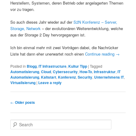
Herstellern, Systemen, deren Betrieb oder angelagerten Themen
vor zu tragen.
So auch dieses Jahr wieder auf der
S2N Konferenz – Server,
Storage, Network
– der evolutionären Weiterentwicklung, welche
aus der Storage 2 Day hervorgegangen ist.
Ich bin einmal mehr mit zwei Vorträgen dabei, die Nachrücker
Liste hat dann eher unerwartet noch einen
Continue reading
→
Posted in
Blogg
,
IT Infrastructure
,
Kultur Tipp
|
Tagged
Automatisierung
,
Cloud
,
Cybersecurity
,
How-To
,
Infrastruktur
,
IT
Automatisierung
,
Kaltstart
,
Konferenz
,
Security
,
Unternehmens IT
,
Virtualisierung
|
Leave a reply
Post
←
Older posts
navigation
S
e
a