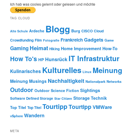
r
Ich hab was cooles gelernt oder gelesen und möchte
c
h
TAG CLOUD
Blogg
Burg
Ardeche
CISCO
Cloud
Alte Schule
Gadgets
Frankreich
Crowdfunding
Film
Game
Fotografie
Heimat
Gaming
Home Improvement
How-To
Hiking
IT Infrastruktur
How To's
Hunsrück
HP
Kulturelles
Meinung
Kulinarisches
Linux
Nachhaltigkeit
Meinung
Musings
Nationalpark
Networks
Outdoor
Sightings
Outdoor
Science Fiction
Storage
Technik
Software Defined Storage
Star Citizen
Tourtipp
Tourtipp
VMWare
Top Titel
Top Titel
Wandern
vSphere
META