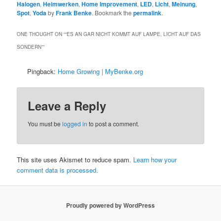
Halogen
,
Heimwerken
,
Home Improvement
,
LED
,
Licht
,
Meinung
,
Spot
,
Yoda
by
Frank Benke
. Bookmark the
permalink
.
ONE THOUGHT ON “
“ES AN GAR NICHT KOMMT AUF LAMPE, LICHT AUF DAS
SONDERN”
”
Pingback:
Home Growing | MyBenke.org
Leave a Reply
You must be
logged in
to post a comment.
This site uses Akismet to reduce spam.
Learn how your
comment data is processed.
Proudly powered by WordPress