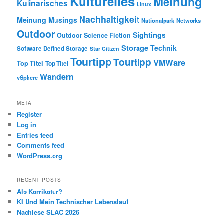
Kulturelles
Meinung
Kulinarisches
Linux
Nachhaltigkeit
Meinung
Musings
Nationalpark
Networks
Outdoor
Sightings
Outdoor
Science Fiction
Storage
Technik
Software Defined Storage
Star Citizen
Tourtipp
Tourtipp
VMWare
Top Titel
Top Titel
Wandern
vSphere
META
Register
Log in
Entries feed
Comments feed
WordPress.org
RECENT POSTS
Als Karrikatur?
KI Und Mein Technischer Lebenslauf
Nachlese SLAC 2026