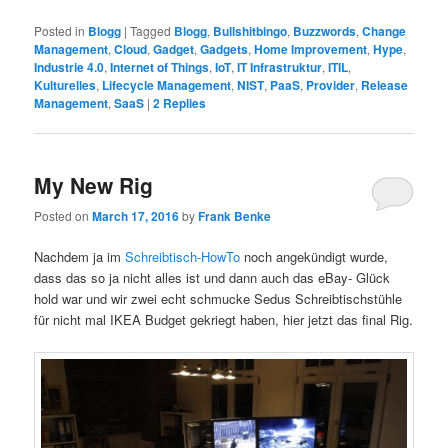
Posted in
Blogg
|
Tagged
Blogg
,
Bullshitbingo
,
Buzzwords
,
Change
Management
,
Cloud
,
Gadget
,
Gadgets
,
Home Improvement
,
Hype
,
Industrie 4.0
,
Internet of Things
,
IoT
,
IT Infrastruktur
,
ITIL
,
Kulturelles
,
Lifecycle Management
,
NIST
,
PaaS
,
Provider
,
Release
Management
,
SaaS
|
2
Replies
My New Rig
Posted on
March 17, 2016
by
Frank Benke
Nachdem ja im
Schreibtisch-HowTo
noch angekündigt wurde,
dass das so ja nicht alles ist und dann auch das eBay- Glück
hold war und wir zwei echt schmucke Sedus Schreibtischstühle
für nicht mal IKEA Budget gekriegt haben, hier jetzt das final Rig.