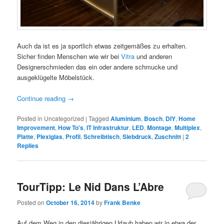
Auch da ist es ja sportlich etwas zeitgemäßes zu erhalten.
Sicher finden Menschen wie wir bei
Vitra
und anderen
Designerschmieden das ein oder andere schmucke und
ausgeklügelte Möbelstück.
Continue reading
→
Posted in
Uncategorized
|
Tagged
Aluminium
,
Bosch
,
DIY
,
Home
Improvement
,
How To's
,
IT Infrastruktur
,
LED
,
Montage
,
Multiplex
,
Platte
,
Plexiglas
,
Profil
,
Schreibtisch
,
Siebdruck
,
Zuschnitt
|
2
Replies
TourTipp: Le Nid Dans L’Abre
Posted on
October 16, 2014
by
Frank Benke
Auf dem Weg in den diesjährigen Urlaub haben wir in etwa der