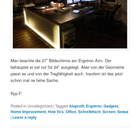
Man beachte die 27″ Bildschirme am Ergotron Arm. Der
behauptet er sei nur für 24″ ausgelegt. Aber von der Geometrie
passt es und von der Tragfähigkeit auch. Insofern ist das jetzt
schon mal ne feine Sache.
Kyp.F.
Posted in
Uncategorized
|
Tagged
Aluprofil
,
Ergotron
,
Gadgets
,
Home Improvement
,
How To's
,
Office
,
Schreibtisch
,
Screen
,
Sedus
|
Leave a reply