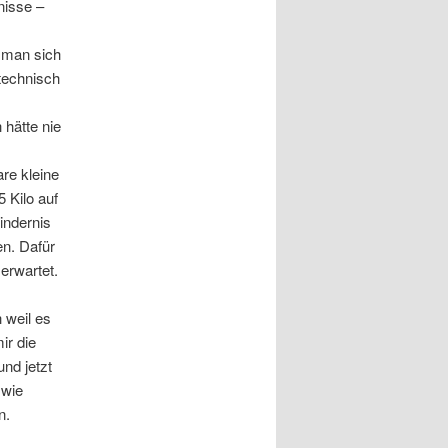
nisse –
t man sich
technisch
 hätte nie
re kleine
5 Kilo auf
indernis
en. Dafür
 erwartet.
t
 weil es
ir die
nd jetzt
 wie
n.