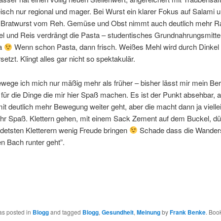
isch nur regional und mager. Bei Wurst ein klarer Fokus auf Salami 
 Bratwurst vom Reh. Gemüse und Obst nimmt auch deutlich mehr R
fel und Reis verdrängt die Pasta – studentisches Grundnahrungsmittel 
ta
Wenn schon Pasta, dann frisch. Weißes Mehl wird durch Dinkel
setzt. Klingt alles gar nicht so spektakulär.
ewege ich mich nur mäßig mehr als früher – bisher lässt mir mein Be
 für die Dinge die mir hier Spaß machen. Es ist der Punkt absehbar,
it deutlich mehr Bewegung weiter geht, aber die macht dann ja vielle
hr Spaß. Klettern gehen, mit einem Sack Zement auf dem Buckel, dü
detsten Kletterern wenig Freude bringen
Schade dass die Wander
n Bach runter geht”.
as posted in
Blogg
and tagged
Blogg
,
Gesundheit
,
Meinung
by
Frank Benke
. Boo