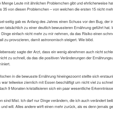
e Menge Leute mit ähnlichen Problemchen gibt und ehrlicherweise hat
s 35 von diesen Problemchen – von welchen die ersten 15 nicht mehr
el-seitig gab es Anfang des Jahres einen Schuss vor den Bug, der 
en tatsächlich zu einer deutlich bewussteren Ernährung geführt hat. I
 Dinge einfach nicht mehr zu mir nehmen, da das Risiko einen schm
ll zu provozieren, damit astronomisch steigert. Wie blöd.
Nebensatz sagte der Arzt, dass ein wenig abnehmen auch nicht schle
nicht zu schnell, da das die positiven Veränderungen der Ernährungs
iniert.
ochen in die bewusste Ernährung hineingezoomt stellte sich erstaun
 war teilweise ziemlich mit Essen beschäftigt um nicht viel zu schnel
ch 9 Monaten kristallisieren sich ein paar wesentliche Erkenntnisse
en sind Mist. Ich darf nur Dinge verändern, die ich auch verändert bei
 und will. Alles andere wirft einen mehr zurück, als es denn jemals g