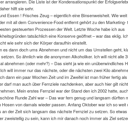
er arrangieren. Die Liste ist der Kondensationspunkt der Erfolgserleb
aher hilft sie sehr.
nd Essen ! Frisches Zeug – eigentlich eine Binsenweisheit. Wie wei
der mit all dem Convenience-Food entfernt gehört zu den Marketing- 
esten gesteuerten Prozessen der Welt. Letzte Woche habe ich aus
kheitsgründen tatsächlich eine Konserve geöffnet – war das eklig. Ich
cht wie sehr sich der Körper daraufhin einstellt.
 es dann doch ums Abnehmen und nicht um das Umstellen geht, kla
e setzen. So ähnlich wie die anonymen Alkoholiker. Ich will nicht alle 3
al abnehmen (oder mehr?) – Das sieht ja wie ein unüberwindliches H
 Ich will immer nur das nächste, oder die nächsten zwei Kilo abnehm
ich dann ein paar Wochen Zeit und im Zweifel ist man früher fertig als
er darf man auch über Fernziele nachdenken, aber auch hier gilt nich
nehmen. Mein erstes Fernziel war der Stand den ich 2002 hatte, auch
 schöne Runde Zahl war – Das war fern genug und langsam dürften m
en Hosen von damals wieder passen. Anfang Oktober war ich so weit u
es an der Zeit sich langsam das nächste Fernziel zu setzen. So etwas
er zweistellig zu sein, kann ich mir danach noch immer als Ziel setze