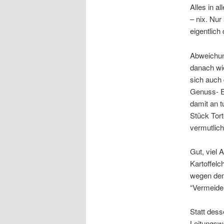
Alles in a
– nix. Nu
eigentlich 
Abweichun
danach wi
sich auch 
Genuss- E
damit an t
Stück Tort
vermutlich
Gut, viel 
Kartoffelc
wegen dem
“Vermeiden
Statt des
Leitungswa