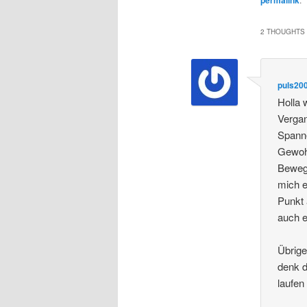
2 THOUGHTS 
puls20
Holla 
Vergan
Spanne
Gewohn
Beweg
mich e
Punkt 
auch e
Übrige
denk d
laufe