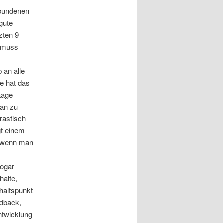
rbundenen
 gute
zten 9
n muss
 an alle
e hat das
aage
ran zu
rastisch
gt einem
h wenn man
sogar
halte,
nhaltspunkt
edback,
ntwicklung