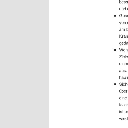
bess
und d
Gesu
von 
am b
Kran
geda
Wenn
Ziel
einm
aus.
hab 
Sich
über
eine
toll
ist 
wied