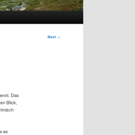
Next
→
kennt. Das
en Blick,
chnisch
a es