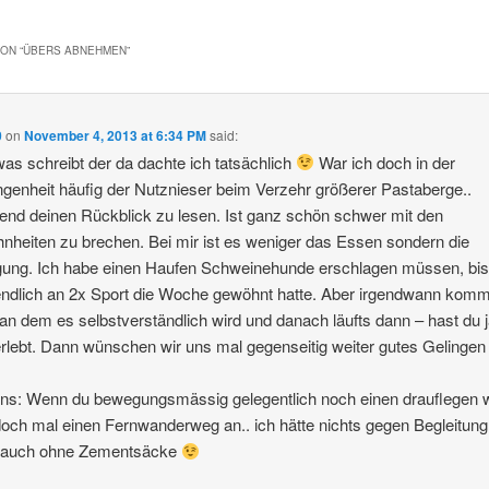
ON “
ÜBERS ABNEHMEN
”
0
on
November 4, 2013 at 6:34 PM
said:
was schreibt der da dachte ich tatsächlich
War ich doch in der
genheit häufig der Nutznieser beim Verzehr größerer Pastaberge..
nd deinen Rückblick zu lesen. Ist ganz schön schwer mit den
heiten zu brechen. Bei mir ist es weniger das Essen sondern die
ung. Ich habe einen Haufen Schweinehunde erschlagen müssen, bis
ndlich an 2x Sport die Woche gewöhnt hatte. Aber irgendwann komm
an dem es selbstverständlich wird und danach läufts dann – hast du 
rlebt. Dann wünschen wir uns mal gegenseitig weiter gutes Gelinge
ns: Wenn du bewegungsmässig gelegentlich noch einen drauflegen wi
och mal einen Fernwanderweg an.. ich hätte nichts gegen Begleitung
n auch ohne Zementsäcke