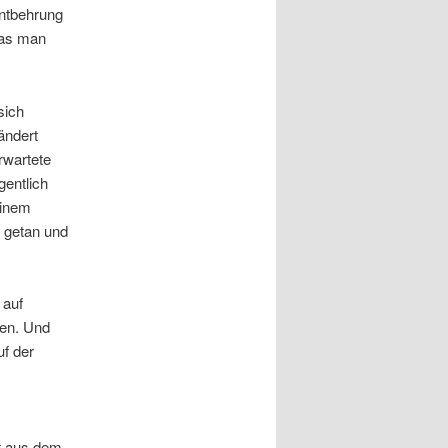
Entbehrung
was man
sich
ändert
rwartete
entlich
einem
h getan und
 auf
den. Und
f der
ft aus dem