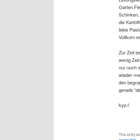
Garten.Fle
Schinken,
die Kartof
liebe Pas
Vollkorn er
Zur Zeit b
wenig Zeit
nur noch m
wieder me
den begna
gerade “de
kyp.f.
This entry w
permalink
.