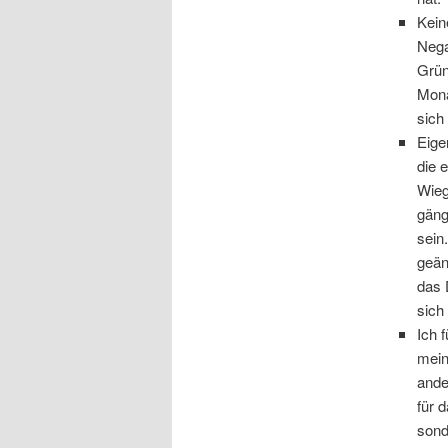
Kein
Nega
Grün
Mona
sich
Eige
die 
Wieg
gäng
sein
geän
das 
sich
Ich 
mein
ande
für 
sond