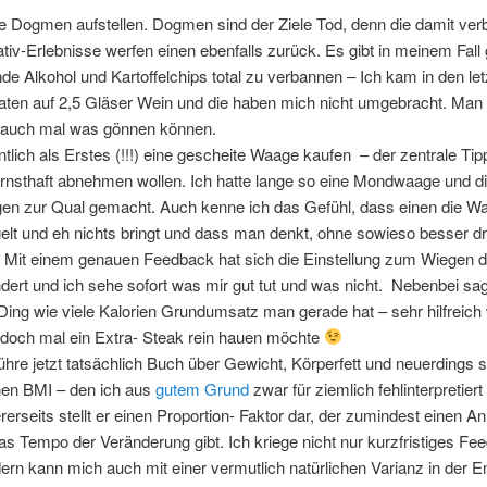
e Dogmen aufstellen. Dogmen sind der Ziele Tod, denn die damit ve
tiv-Erlebnisse werfen einen ebenfalls zurück. Es gibt in meinem Fall
de Alkohol und Kartoffelchips total zu verbannen – Ich kam in den let
ten auf 2,5 Gläser Wein und die haben mich nicht umgebracht. Ma
 auch mal was gönnen können.
ntlich als Erstes (!!!) eine gescheite Waage kaufen – der zentrale Tipp
ernsthaft abnehmen wollen. Ich hatte lange so eine Mondwaage und di
en zur Qual gemacht. Auch kenne ich das Gefühl, dass einen die W
elt und eh nichts bringt und dass man denkt, ohne sowieso besser d
. Mit einem genauen Feedback hat sich die Einstellung zum Wiegen d
dert und ich sehe sofort was mir gut tut und was nicht. Nebenbei sa
Ding wie viele Kalorien Grundumsatz man gerade hat – sehr hilfreic
 doch mal ein Extra- Steak rein hauen möchte
führe jetzt tatsächlich Buch über Gewicht, Körperfett und neuerdings 
en BMI – den ich aus
gutem Grund
zwar für ziemlich fehlinterpretiert 
rerseits stellt er einen Proportion- Faktor dar, der zumindest einen A
das Tempo der Veränderung gibt. Ich kriege nicht nur kurzfristiges Fe
ern kann mich auch mit einer vermutlich natürlichen Varianz in der E