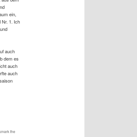
und
aum ein,
Nr. 1. Ich
 und
ruf auch
 ab dem es
icht auch
rfte auch
saison
kmark the