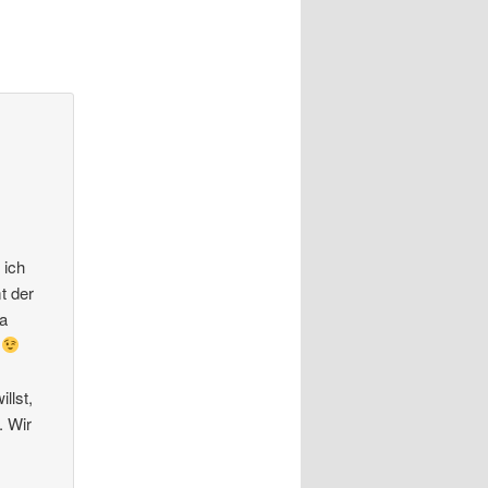
 ich
t der
ja
n
llst,
. Wir