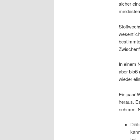
sicher ein
mindesten
Stoffwechs
wesentlich
bestimmte
Zwischenfa
In einem 
aber bloß 
wieder elim
Ein paar W
heraus. Es
nehmen. Na
Diät
kann
hat.