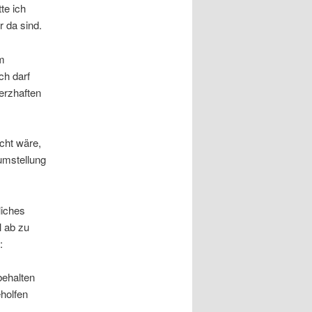
te ich
 da sind.
im
ch darf
erzhaften
cht wäre,
umstellung
liches
l ab zu
:
behalten
eholfen