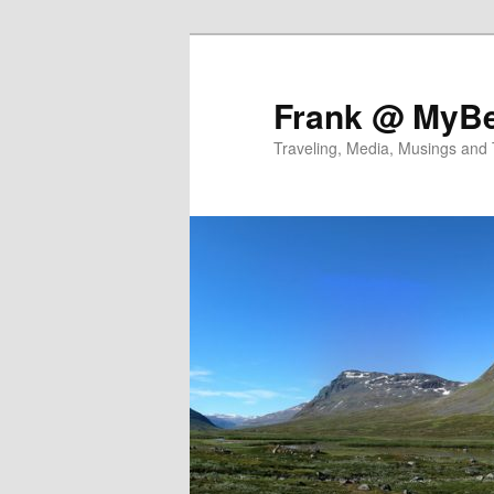
Skip
to
primary
Frank @ MyBe
content
Traveling, Media, Musings and