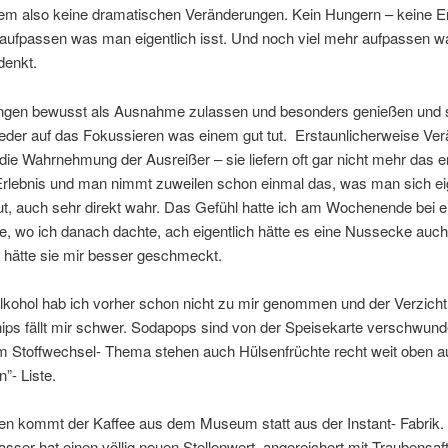
llem also keine dramatischen Veränderungen. Kein Hungern – keine 
r aufpassen was man eigentlich isst. Und noch viel mehr aufpassen 
denkt.
gen bewusst als Ausnahme zulassen und besonders genießen und 
eder auf das Fokussieren was einem gut tut. Erstaunlicherweise Ver
die Wahrnehmung der Ausreißer – sie liefern oft gar nicht mehr das e
rlebnis und man nimmt zuweilen schon einmal das, was man sich eig
ut, auch sehr direkt wahr. Das Gefühl hatte ich am Wochenende bei 
e, wo ich danach dachte, ach eigentlich hätte es eine Nussecke auc
 hätte sie mir besser geschmeckt.
Alkohol hab ich vorher schon nicht zu mir genommen und der Verzicht
hips fällt mir schwer. Sodapops sind von der Speisekarte verschwun
 Stoffwechsel- Thema stehen auch Hülsenfrüchte recht weit oben au
”- Liste.
sen kommt der Kaffee aus dem Museum statt aus der Instant- Fabrik.
sser hat einen völlig neuen Stellenwert, angereichert mit Traubensa