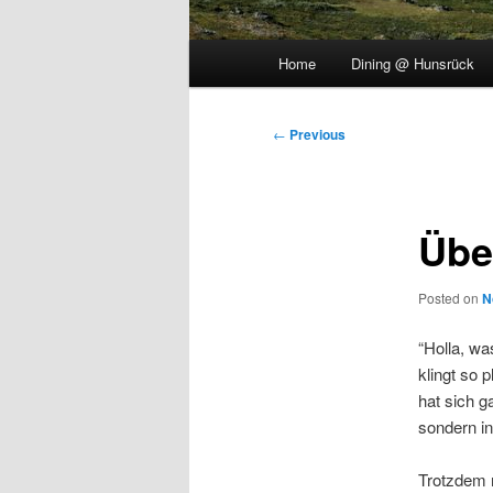
Main
Home
Dining @ Hunsrück
menu
Post
←
Previous
navigation
Übe
Posted on
N
“Holla, wa
klingt so 
hat sich g
sondern i
Trotzdem m