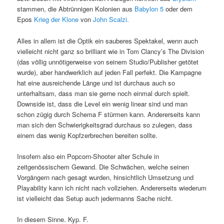
stammen, die Abtrünnigen Kolonien aus
Babylon 5
oder dem
Epos
Krieg der Klone
von
John Scalzi.
Alles in allem ist die Optik ein sauberes Spektakel, wenn auch
vielleicht nicht ganz so brilliant wie in Tom Clancy’s The Division
(das völlig unnötigerweise von seinem Studio/Publisher getötet
wurde), aber handwerklich auf jeden Fall perfekt. Die Kampagne
hat eine ausreichende Länge und ist durchaus auch so
unterhaltsam, dass man sie gerne noch einmal durch spielt.
Downside ist, dass die Level ein wenig linear sind und man
schon zügig durch Schema F stürmen kann. Andererseits kann
man sich den Schwierigkeitsgrad durchaus so zulegen, dass
einem das wenig Kopfzerbrechen bereiten sollte.
Insofern also ein Popcorn-Shooter alter Schule in
zeitgenössischem Gewand. Die Schwächen, welche seinen
Vorgängern nach gesagt wurden, hinsichtlich Umsetzung und
Playability kann ich nicht nach vollziehen. Andererseits wiederum
ist vielleicht das Setup auch jedermanns Sache nicht.
In diesem Sinne. Kyp. F.