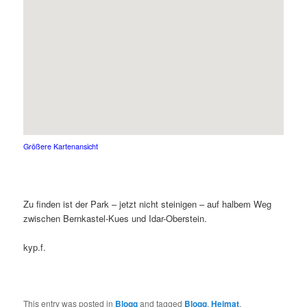
Größere Kartenansicht
Zu finden ist der Park – jetzt nicht steinigen – auf halbem Weg
zwischen Bernkastel-Kues und Idar-Oberstein.
kyp.f.
This entry was posted in
Blogg
and tagged
Blogg
,
Heimat
,