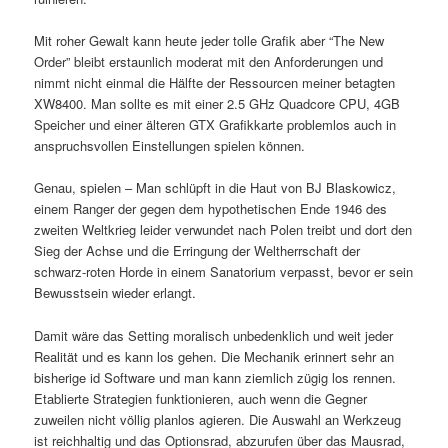
Mit roher Gewalt kann heute jeder tolle Grafik aber “The New
Order” bleibt erstaunlich moderat mit den Anforderungen und
nimmt nicht einmal die Hälfte der Ressourcen meiner betagten
XW8400. Man sollte es mit einer 2.5 GHz Quadcore CPU, 4GB
Speicher und einer älteren GTX Grafikkarte problemlos auch in
anspruchsvollen Einstellungen spielen können.
Genau, spielen – Man schlüpft in die Haut von BJ Blaskowicz,
einem Ranger der gegen dem hypothetischen Ende 1946 des
zweiten Weltkrieg leider verwundet nach Polen treibt und dort den
Sieg der Achse und die Erringung der Weltherrschaft der
schwarz-roten Horde in einem Sanatorium verpasst, bevor er sein
Bewusstsein wieder erlangt.
Damit wäre das Setting moralisch unbedenklich und weit jeder
Realität und es kann los gehen. Die Mechanik erinnert sehr an
bisherige id Software und man kann ziemlich zügig los rennen.
Etablierte Strategien funktionieren, auch wenn die Gegner
zuweilen nicht völlig planlos agieren. Die Auswahl an Werkzeug
ist reichhaltig und das Optionsrad, abzurufen über das Mausrad,