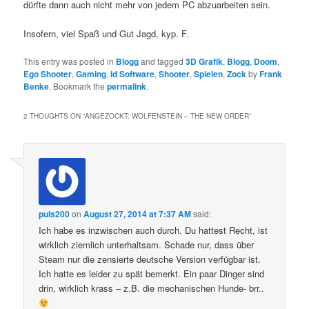
dürfte dann auch nicht mehr von jedem PC abzuarbeiten sein.
Insofern, viel Spaß und Gut Jagd, kyp. F.
This entry was posted in
Blogg
and tagged
3D Grafik
,
Blogg
,
Doom
,
Ego Shooter
,
Gaming
,
id Software
,
Shooter
,
Spielen
,
Zock
by
Frank
Benke
. Bookmark the
permalink
.
2 THOUGHTS ON “
ANGEZOCKT: WOLFENSTEIN – THE NEW ORDER
”
puls200
on
August 27, 2014 at 7:37 AM
said:
Ich habe es inzwischen auch durch. Du hattest Recht, ist
wirklich ziemlich unterhaltsam. Schade nur, dass über
Steam nur die zensierte deutsche Version verfügbar ist.
Ich hatte es leider zu spät bemerkt. Ein paar Dinger sind
drin, wirklich krass – z.B. die mechanischen Hunde- brr..