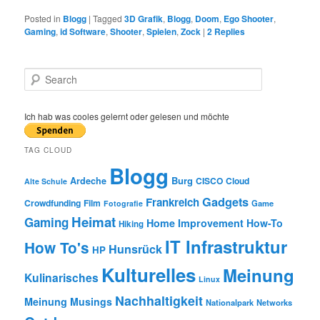
Posted in
Blogg
|
Tagged
3D Grafik
,
Blogg
,
Doom
,
Ego Shooter
,
Gaming
,
id Software
,
Shooter
,
Spielen
,
Zock
|
2
Replies
S
e
a
r
Ich hab was cooles gelernt oder gelesen und möchte
c
h
TAG CLOUD
Blogg
Burg
Ardeche
CISCO
Cloud
Alte Schule
Gadgets
Frankreich
Crowdfunding
Film
Game
Fotografie
Heimat
Gaming
Home Improvement
How-To
Hiking
IT Infrastruktur
How To's
Hunsrück
HP
Kulturelles
Meinung
Kulinarisches
Linux
Nachhaltigkeit
Meinung
Musings
Nationalpark
Networks