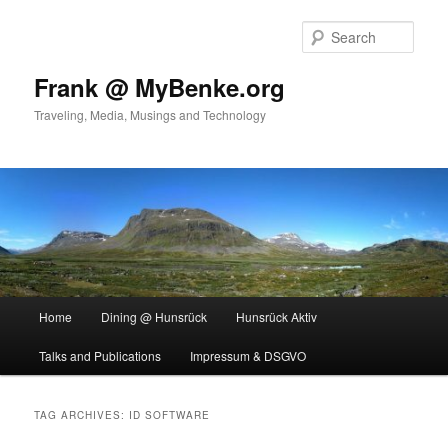
Skip
Skip
to
to
Sear
primary
secondary
content
content
Frank @ MyBenke.org
Traveling, Media, Musings and Technology
Main
Home
Dining @ Hunsrück
Hunsrück Aktiv
menu
Talks and Publications
Impressum & DSGVO
TAG ARCHIVES:
ID SOFTWARE