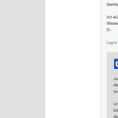
überleg
Ich wü
Wiede
D.-
Log in
Ja
di
au
Un
bi
Ab