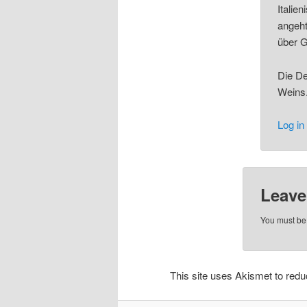
Italie
angeht
über G
Die De
Weins
Log in
Leave
You must b
This site uses Akismet to re