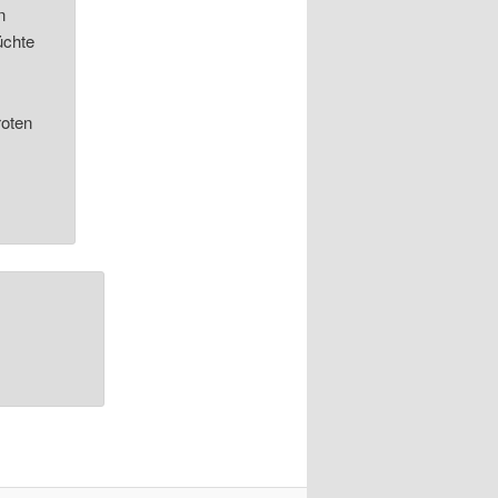
n
üchte
roten