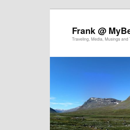
Skip
to
primary
Frank @ MyBe
content
Traveling, Media, Musings and