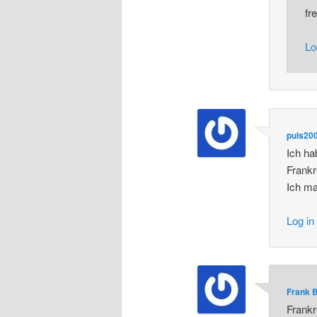
fr
Lo
puls20
Ich ha
Frank
Ich ma
Log in
Frank 
Frankr