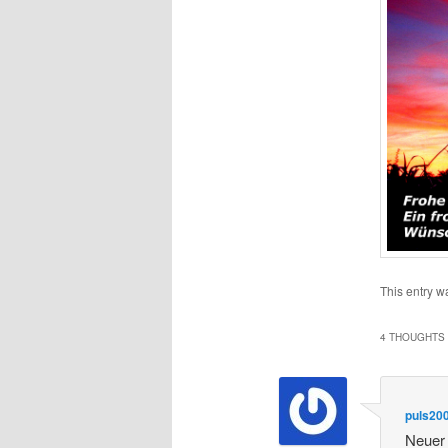
This entry w
4 THOUGHTS 
puls20
Neuer 