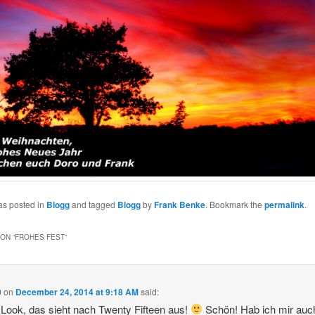
as posted in
Blogg
and tagged
Blogg
by
Frank Benke
. Bookmark the
permalink
.
ON “
FROHES FEST
”
0
on
December 24, 2014 at 9:18 AM
said:
Look, das sieht nach Twenty Fifteen aus!
Schön! Hab ich mir auc