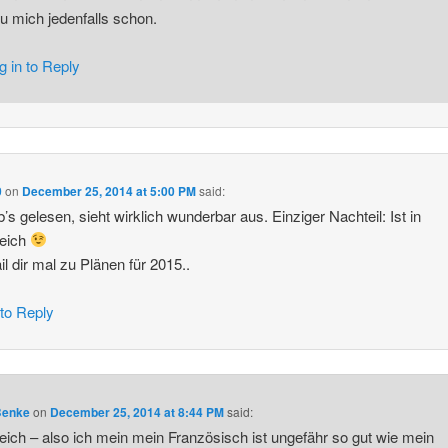
eu mich jedenfalls schon.
g in to Reply
0
on
December 25, 2014 at 5:00 PM
said:
b’s gelesen, sieht wirklich wunderbar aus. Einziger Nachteil: Ist in
reich
il dir mal zu Plänen für 2015..
 to Reply
Benke
on
December 25, 2014 at 8:44 PM
said:
eich – also ich mein mein Französisch ist ungefähr so gut wie mein