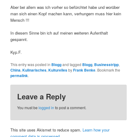
Aber bei allem was ich vorher so befürchtet habe und worüber
man sich einen Kopf machen kann, verhungern muss hier kein
Mensch !!!
In diesem Sinne bin ich auf meinen weiteren Aufenthalt
gespannt.
Kyp.F.
This entry was posted in
Blogg
and tagged
Blogg
,
Businesstripp
,
China
,
Kulinarisches
,
Kulturelles
by
Frank Benke
. Bookmark the
permalink
.
Leave a Reply
You must be
logged in
to post a comment.
This site uses Akismet to reduce spam.
Learn how your
comment data is processed.