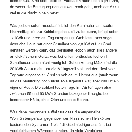
besser aus. Sind aber netto im Verbrauch auch noch signifikant,
da weder die Erzeugung nennenswert hoch geht, noch der Akku
viel in die Nacht hinein rettet.
Was jedoch sofort messbar ist, ist den Kaminofen am späten
Nachmittag bis zur Schlafengehenzeit zu befeuern, bringt sofort
12 kWh und mehr am Tag einsparung. Grob lässt sich sagen
dass das Haus mit einer Grundlast von 2,3 kW auf 20 Grad
gehalten werden kann, das beinhaltet jedoch auch alles andere
an elektrischem Gerät, was bei eniem enthusiastischen IT-
Schaffenden auch nicht wenig ist. Schon Anfang März sind die
20 kWh Akku meist um die Mittagszeit voll und den Rest vom
Tag wird eingespeist. Ähnlich sah es im Herbst aus (auch wenn
da das Monitoring noch nicht so ausgebaut war, aber das ist ein
eigener Post). Die schlechtesten Tage im Winter lagen also
zwischen 55 und 60 kWh Stunden bezogener Energie, bei
besonderer Kälte, ohne Ofen und ohne Sonne.
Was dabei besonders auffällt ist dass die eingestellte
Wohlfühltemperatur gegenüber den klassischen Heizkörper
basierenden Systemen 1 bis 1,5 Grad niedriger ausfällt, bei
vergleichbarem Wärmeempfinden. Da viele Vergleiche