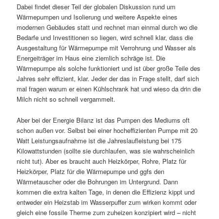
Dabei findet dieser Teil der globalen Diskussion rund um
Wärmepumpen und Isolierung und weitere Aspekte eines
modernen Gebäudes statt und rechnet man einmal durch wo die
Bedarfe und Investitionen so liegen, wird schnell klar, dass die
Ausgestaltung für Wärmepumpe mit Verrohrung und Wasser als
Energeiträger im Haus eine ziemlich schräge ist. Die
Wärmepumpe als solche funktioniert und ist über große Teile des
Jahres sehr effizient, klar. Jeder der das in Frage stellt, darf sich
mal fragen warum er einen Kühlschrank hat und wieso da drin die
Milch nicht so schnell vergammelt.
Aber bei der Energie Bilanz ist das Pumpen des Mediums oft
schon außen vor. Selbst bei einer hocheffizienten Pumpe mit 20
Watt Leistungsaufnahme ist die Jahreslaufleistung bei 175
Kilowattstunden (sollte sie durchlaufen, was sie wahrscheinlich
nicht tut). Aber es braucht auch Heizkörper, Rohre, Platz für
Heizkörper, Platz für die Wärmepumpe und ggfs den
Wärmetauscher oder die Bohrungen im Untergrund. Dann
kommen die extra kalten Tage, in denen die Effizienz
kippt und
entweder ein Heizstab im Wasserpuffer zum wirken kommt oder
gleich eine fossile Therme zum zuheizen konzipiert wird – nicht