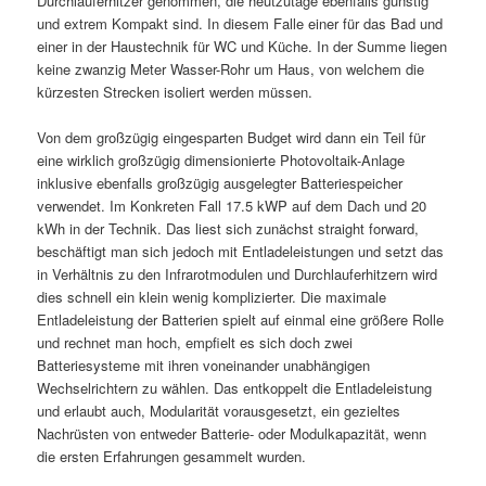
Durchlauferhitzer genommen, die heutzutage ebenfalls günstig
und extrem Kompakt sind. In diesem Falle einer für das Bad und
einer in der Haustechnik für WC und Küche. In der Summe liegen
keine zwanzig Meter Wasser-Rohr um Haus, von welchem die
kürzesten Strecken isoliert werden müssen.
Von dem großzügig eingesparten Budget wird dann ein Teil für
eine wirklich großzügig dimensionierte Photovoltaik-Anlage
inklusive ebenfalls großzügig ausgelegter Batteriespeicher
verwendet. Im Konkreten Fall 17.5 kWP auf dem Dach und 20
kWh in der Technik. Das liest sich zunächst straight forward,
beschäftigt man sich jedoch mit Entladeleistungen und setzt das
in Verhältnis zu den Infrarotmodulen und Durchlauferhitzern wird
dies schnell ein klein wenig komplizierter. Die maximale
Entladeleistung der Batterien spielt auf einmal eine größere Rolle
und rechnet man hoch, empfielt es sich doch zwei
Batteriesysteme mit ihren voneinander unabhängigen
Wechselrichtern zu wählen. Das entkoppelt die Entladeleistung
und erlaubt auch, Modularität vorausgesetzt, ein gezieltes
Nachrüsten von entweder Batterie- oder Modulkapazität, wenn
die ersten Erfahrungen gesammelt wurden.