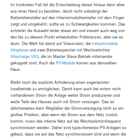
Im konkreten Fall lief die Entscheidung darauf hinaus dann alles
aus einer Hand zu beziehen, damit nicht unbedingt der
Batteriehersteller auf den Infarrotmodulhersteller mit dem Finger
zeigt und umgekehrt, sollte es zu Schwierigkeiten kommen. Das
schränkt die Auswahl leider etwas ein und steuert auch weg von
den bis zu diesem Punkt entwickelten Präferenzen, aber sei es
drum. Die Wahl fiel damit auf Viessmann, die
Infrarotmodule
Vitoplanar
und zwei Batteriespeicher mit Wechselrichter
Vitocharge VX3
, die im Master Slave Betrieb miteinander
gekoppelt sind. Auch die
PV-Module
komen aus demselben
Haus.
Bleibt noch die explizite Anfoderung einen sogenannten
Inselbetrieb zu ermöglichen. Damit kann auch bei extern nicht
vorhandenem Strom die Anlage weiter Strom produzieren und
weite Teile des Hauses auch mit Strom versorgen. Das ist
üblicherweise beim Wegfallen der Stromversorgung nicht so ein
großes Problem, aber wenn der Strom aus dem Netz zurück
kommt, muss das interne Netz auf die Wechselstromfrequenz
synchronisiert werden. Daher sind typischerweise PV-Anlagen so
gebaut, dass sie auf das Netz synchronosoert sind und wenn die