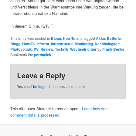
einholen. Schon gar nicht wenn dann noch Wartungsaufwände
und Verschleiss in der Wärmepumpe ihre Wirkung zeigen, die bei
Infrarot ebenso nahezu Null sind.
In diesem Sinne, KyP. F.
This entry was posted in
Blogg
,
How-To
and tagged
Akku
,
Batterie
,
Blogg
,
How-To
,
Infrarot
,
Infrastruktur
,
Monitoring
,
Nachhaltigkeit
,
Photovoltaik
,
PV
,
Review
,
Technik
,
Wechselrichter
by
Frank Benke
.
Bookmark the
permalink
.
Leave a Reply
You must be
logged in
to post a comment.
This site uses Akismet to reduce spam.
Learn how your
comment data is processed.