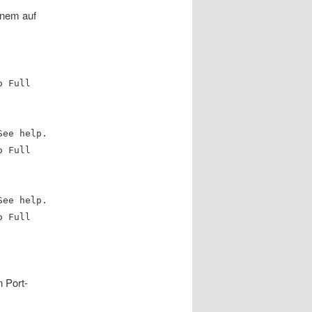
inem auf
o Full
See help.
o Full
See help.
o Full
n Port-