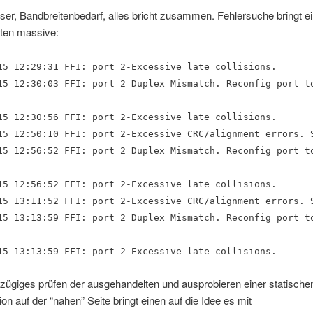
er, Bandbreitenbedarf, alles bricht zusammen. Fehlersuche bringt e
iten massive:
15 12:29:31 FFI: port 2-Excessive late collisions.
15 12:30:03 FFI: port 2 Duplex Mismatch. Reconfig port t
15 12:30:56 FFI: port 2-Excessive late collisions.
15 12:50:10 FFI: port 2-Excessive CRC/alignment errors. 
15 12:56:52 FFI: port 2 Duplex Mismatch. Reconfig port t
15 12:56:52 FFI: port 2-Excessive late collisions.
15 13:11:52 FFI: port 2-Excessive CRC/alignment errors. 
15 13:13:59 FFI: port 2 Duplex Mismatch. Reconfig port t
15 13:13:59 FFI: port 2-Excessive late collisions.
v zügiges prüfen der ausgehandelten und ausprobieren einer statische
ion auf der “nahen” Seite bringt einen auf die Idee es mit