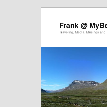
Skip
to
primary
Frank @ MyBe
content
Traveling, Media, Musings and