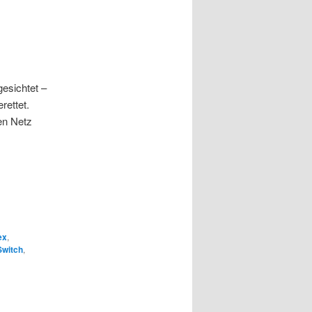
gesichtet –
rettet.
en Netz
ex
,
Switch
,