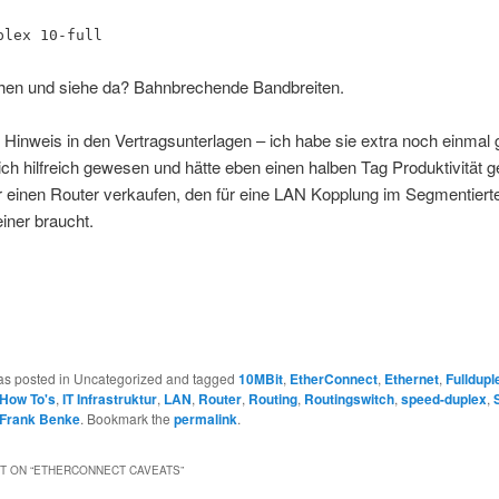
plex 10-full
hen und siehe da? Bahnbrechende Bandbreiten.
r Hinweis in den Vertragsunterlagen – ich habe sie extra noch einmal 
ich hilfreich gewesen und hätte eben einen halben Tag Produktivität ge
r einen Router verkaufen, den für eine LAN Kopplung im Segmentiert
iner braucht.
was posted in Uncategorized and tagged
10MBit
,
EtherConnect
,
Ethernet
,
Fulldupl
How To's
,
IT Infrastruktur
,
LAN
,
Router
,
Routing
,
Routingswitch
,
speed-duplex
,
Frank Benke
. Bookmark the
permalink
.
 ON “
ETHERCONNECT CAVEATS
”