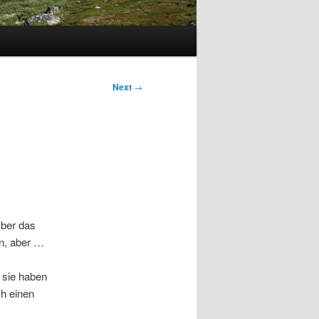
Next
→
ber das
en, aber …
 sie haben
ch einen