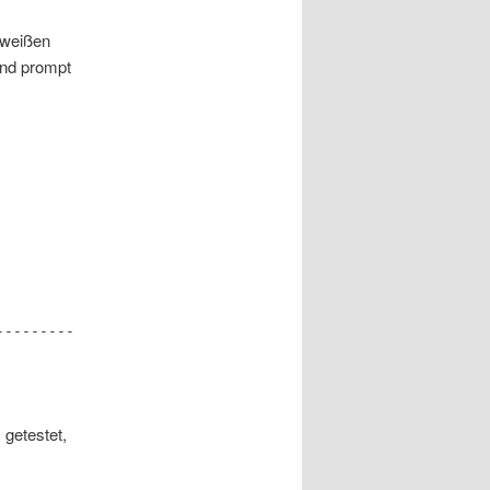
igweißen
und prompt
---------
 getestet,