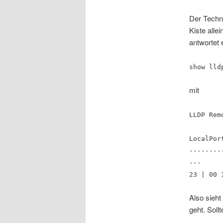
Der Techni
Kiste alle
antwortet
show lld
mit
LLDP Rem
LocalPor
--------
---
23 | 00 
Also sieht
geht. Soll