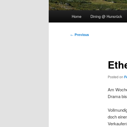
Main
Home
Dining @ Hunsrück
menu
Post
←
Previous
navigation
Eth
Posted on
F
Am Wochen
Drama bis 
Vollmundig
doch einen
Verkaufen!