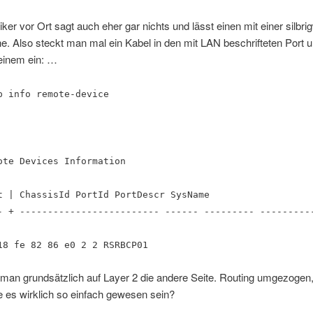
ker vor Ort sagt auch eher gar nichts und lässt einen mit einer silbr
ine. Also steckt man mal ein Kabel in den mit LAN beschrifteten Port 
 einem ein: …
p info remote-device
ote Devices Information
t | ChassisId PortId PortDescr SysName
- + ------------------------- ------ --------- ---------
18 fe 82 86 e0 2 2 RSRBCP01
 man grundsätzlich auf Layer 2 die andere Seite. Routing umgezogen,
te es wirklich so einfach gewesen sein?