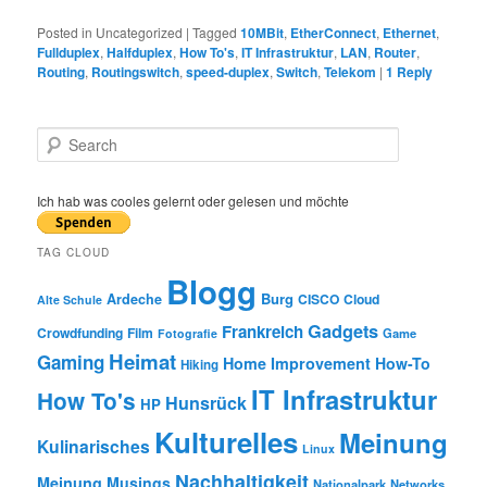
Posted in
Uncategorized
|
Tagged
10MBit
,
EtherConnect
,
Ethernet
,
Fullduplex
,
Halfduplex
,
How To's
,
IT Infrastruktur
,
LAN
,
Router
,
Routing
,
Routingswitch
,
speed-duplex
,
Switch
,
Telekom
|
1
Reply
S
e
a
r
Ich hab was cooles gelernt oder gelesen und möchte
c
h
TAG CLOUD
Blogg
Burg
Ardeche
CISCO
Cloud
Alte Schule
Gadgets
Frankreich
Crowdfunding
Film
Game
Fotografie
Heimat
Gaming
Home Improvement
How-To
Hiking
IT Infrastruktur
How To's
Hunsrück
HP
Kulturelles
Meinung
Kulinarisches
Linux
Nachhaltigkeit
Meinung
Musings
Nationalpark
Networks