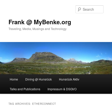
Skip
Skip
to
to
Sear
primary
secondary
content
content
Frank @ MyBenke.org
Traveling, Media, Musings and Technology
Main
Home
Dining @ Hunsrück
Hunsrück Aktiv
menu
Talks and Publications
Impressum & DSGVO
TAG ARCHIVES:
ETHERCONNECT