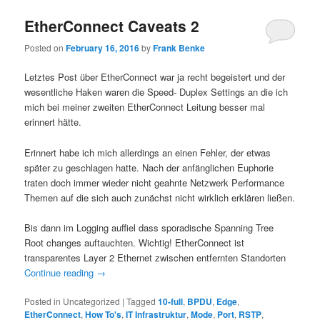
EtherConnect Caveats 2
Posted on
February 16, 2016
by
Frank Benke
Letztes Post über EtherConnect war ja recht begeistert und der
wesentliche Haken waren die Speed- Duplex Settings an die ich
mich bei meiner zweiten EtherConnect Leitung besser mal
erinnert hätte.
Erinnert habe ich mich allerdings an einen Fehler, der etwas
später zu geschlagen hatte. Nach der anfänglichen Euphorie
traten doch immer wieder nicht geahnte Netzwerk Performance
Themen auf die sich auch zunächst nicht wirklich erklären ließen.
Bis dann im Logging auffiel dass sporadische Spanning Tree
Root changes auftauchten. Wichtig! EtherConnect ist
transparentes Layer 2 Ethernet zwischen entfernten Standorten
Continue reading
→
Posted in
Uncategorized
|
Tagged
10-full
,
BPDU
,
Edge
,
EtherConnect
,
How To's
,
IT Infrastruktur
,
Mode
,
Port
,
RSTP
,