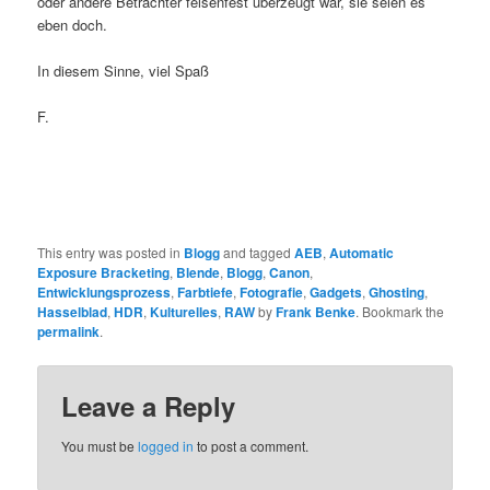
oder andere Betrachter felsenfest überzeugt war, sie seien es
eben doch.
In diesem Sinne, viel Spaß
F.
This entry was posted in
Blogg
and tagged
AEB
,
Automatic
Exposure Bracketing
,
Blende
,
Blogg
,
Canon
,
Entwicklungsprozess
,
Farbtiefe
,
Fotografie
,
Gadgets
,
Ghosting
,
Hasselblad
,
HDR
,
Kulturelles
,
RAW
by
Frank Benke
. Bookmark the
permalink
.
Leave a Reply
You must be
logged in
to post a comment.