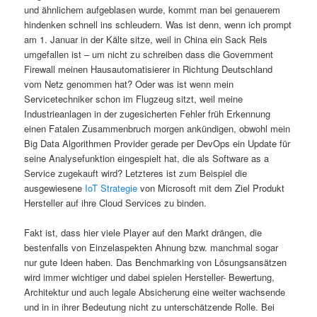
und ähnlichem aufgeblasen wurde, kommt man bei genauerem
hindenken schnell ins schleudern. Was ist denn, wenn ich prompt
am 1. Januar in der Kälte sitze, weil in China ein Sack Reis
umgefallen ist – um nicht zu schreiben dass die Government
Firewall meinen Hausautomatisierer in Richtung Deutschland
vom Netz genommen hat? Oder was ist wenn mein
Servicetechniker schon im Flugzeug sitzt, weil meine
Industrieanlagen in der zugesicherten Fehler früh Erkennung
einen Fatalen Zusammenbruch morgen ankündigen, obwohl mein
Big Data Algorithmen Provider gerade per DevOps ein Update für
seine Analysefunktion eingespielt hat, die als Software as a
Service zugekauft wird? Letzteres ist zum Beispiel die
ausgewiesene
IoT Strategie
von Microsoft mit dem Ziel Produkt
Hersteller auf ihre Cloud Services zu binden.
Fakt ist, dass hier viele Player auf den Markt drängen, die
bestenfalls von Einzelaspekten Ahnung bzw. manchmal sogar
nur gute Ideen haben. Das Benchmarking von Lösungsansätzen
wird immer wichtiger und dabei spielen Hersteller- Bewertung,
Architektur und auch legale Absicherung eine weiter wachsende
und in in ihrer Bedeutung nicht zu unterschätzende Rolle. Bei