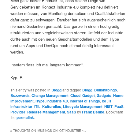
Mein ganz naiver Eindruck ist, dass solche Dinge wie
Serviceketten im Kontext Industrie 4.0 komplett neu definiert
werden müssen, von Monitoring der selben und Qualitätskriterien
dafür ganz zu schweigen. Darüber hat sich augenscheinlich noch
niemand Gedanken gemacht. Das ganze in einem hochgradig
strukturierten und vergleichsweisen starren Umfeld der Industrie
dürfte auch mit den neuen Geschäftsmodellen und dem Hype
rund um Apps und DevOps noch einmal richtig interessant
werden.
Insofern “lass ich mal langsam kommen”.
Kyp. F.
This entry was posted in
Blogg
and tagged
Blogg
,
Bullshitbingo
,
Buzzwords
,
Change Management
,
Cloud
,
Gadget
,
Gadgets
,
Home
Improvement
,
Hype
,
Industrie 4.0
,
Internet of Things
,
IoT
,
IT
Infrastruktur
,
ITIL
,
Kulturelles
,
Lifecycle Management
,
NIST
,
PaaS
,
Provider
,
Release Management
,
SaaS
by
Frank Benke
. Bookmark
the
permalink
.
2 THOUGHTS ON “
MUSINGS ON IOT/INDUSTRIE 4.0
”