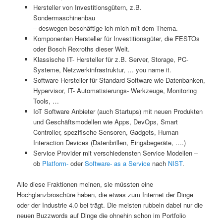
Hersteller von Investitionsgütern, z.B.
Sondermaschinenbau
– deswegen beschäftige ich mich mit dem Thema.
Komponenten Hersteller für Investitionsgüter, die FESTOs
oder Bosch Rexroths dieser Welt.
Klassische IT- Hersteller für z.B. Server, Storage, PC-
Systeme, Netzwerkinfrastruktur, … you name it.
Software Hersteller für Standard Software wie Datenbanken,
Hypervisor, IT- Automatisierungs- Werkzeuge, Monitoring
Tools, …
IoT Software Anbieter (auch Startups) mit neuen Produkten
und Geschäftsmodellen wie Apps, DevOps, Smart
Controller, spezifische Sensoren, Gadgets, Human
Interaction Devices (Datenbrillen, Eingabegeräte, ….)
Service Provider mit verschiedensten Service Modellen –
ob
Platform-
oder
Software- as a Service
nach
NIST
.
Alle diese Fraktionen meinen, sie müssten eine
Hochglanzbroschüre haben, die etwas zum Internet der Dinge
oder der Industrie 4.0 bei trägt. Die meisten rubbeln dabei nur die
neuen Buzzwords auf Dinge die ohnehin schon im Portfolio