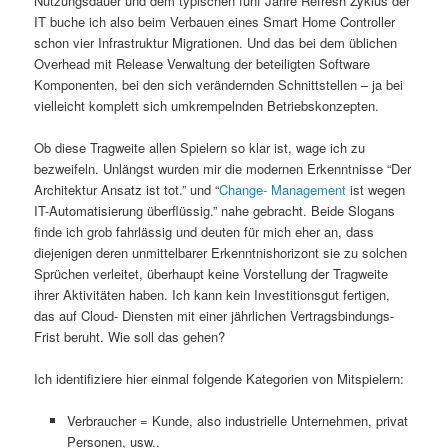
Nutzungsdauer und dem typischen fünf Jahre Refresh Zyklus der
IT buche ich also beim Verbauen eines Smart Home Controller
schon vier Infrastruktur Migrationen. Und das bei dem üblichen
Overhead mit Release Verwaltung der beteiligten Software
Komponenten, bei den sich verändernden Schnittstellen – ja bei
vielleicht komplett sich umkrempelnden Betriebskonzepten.
Ob diese Tragweite allen Spielern so klar ist, wage ich zu
bezweifeln. Unlängst wurden mir die modernen Erkenntnisse “Der
Architektur Ansatz ist tot.” und “
Change- Management
ist wegen
IT-Automatisierung überflüssig.” nahe gebracht. Beide Slogans
finde ich grob fahrlässig und deuten für mich eher an, dass
diejenigen deren unmittelbarer Erkenntnishorizont sie zu solchen
Sprüchen verleitet, überhaupt keine Vorstellung der Tragweite
ihrer Aktivitäten haben. Ich kann kein Investitionsgut fertigen,
das auf Cloud- Diensten mit einer jährlichen Vertragsbindungs-
Frist beruht. Wie soll das gehen?
Ich identifiziere hier einmal folgende Kategorien von Mitspielern:
Verbraucher = Kunde, also industrielle Unternehmen, privat
Personen, usw..