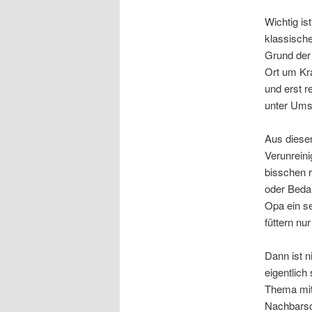
Wichtig is
klassische
Grund der 
Ort um Kr
und erst r
unter Ums
Aus diese
Verunreini
bisschen r
oder Beda
Opa ein se
füttern nu
Dann ist 
eigentlich
Thema mit 
Nachbarsc