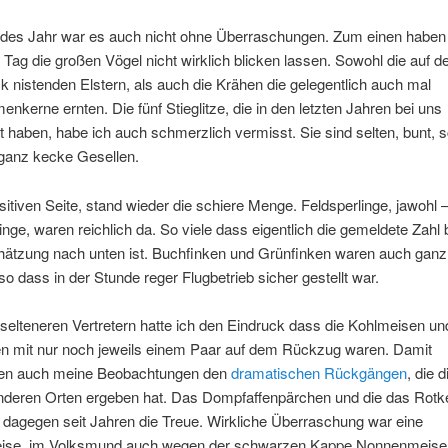
edes Jahr war es auch nicht ohne Überraschungen. Zum einen haben 
Tag die großen Vögel nicht wirklich blicken lassen. Sowohl die auf 
 nistenden Elstern, als auch die Krähen die gelegentlich auch mal
nkerne ernten. Die fünf Stieglitze, die in den letzten Jahren bei uns
t haben, habe ich auch schmerzlich vermisst. Sie sind selten, bunt, 
 ganz kecke Gesellen.
sitiven Seite, stand wieder die schiere Menge. Feldsperlinge, jawohl 
nge, waren reichlich da. So viele dass eigentlich die gemeldete Zahl 
hätzung nach unten ist. Buchfinken und Grünfinken waren auch ganz 
 so dass in der Stunde reger Flugbetrieb sicher gestellt war.
selteneren Vertretern hatte ich den Eindruck dass die Kohlmeisen un
n mit nur noch jeweils einem Paar auf dem Rückzug waren. Damit
en auch meine Beobachtungen den
dramatischen Rückgängen
, die 
nderen Orten ergeben hat. Das Dompfaffenpärchen und die das Rotk
 dagegen seit Jahren die Treue. Wirkliche Überraschung war eine
se, im Volksmund auch wegen der schwarzen Kappe Nonnenmeise, 