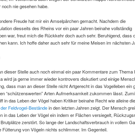
r noch nie gesehen habe.
ndere Freude hat mir ein Amselpärchen gemacht. Nachdem die
ation diesseits des Rheins vor ein paar Jahren beinahe vollständig
ben war, freut mich die Rückkehr doch auch sehr. Beruhigend, dass 
hen kann. Ich hoffe daher auch sehr für meine Meisen im nächsten J
g
 an dieser Stelle auch noch einmal ein paar Kommentare zum Thema 
 wird ja gerne immer wieder kontrovers diskutiert und einige Mensc
g, dass man an dieser Stelle nicht Artgerecht in das Vogelleben ein g
 den “schützenswerten” Arten Aufmerksamkeit zukommen lässt. Zumi
ff in das Leben der Vögel haben Kritiker beinahe Recht wie alleine di
 der Feldvogel-Bestände
in den letzten Jahren zeigt. Der Mensch grei
en in das Leben der Vögel ein indem er Flächen versiegelt, Rückzug
 Brutplätze zerstört. So lange der Landschaftsverbrauch in vollem Ga
 Fütterung von Vögeln nichts schlimmer. Im Gegenteil.