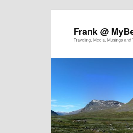
Skip
to
primary
Frank @ MyBe
content
Traveling, Media, Musings and