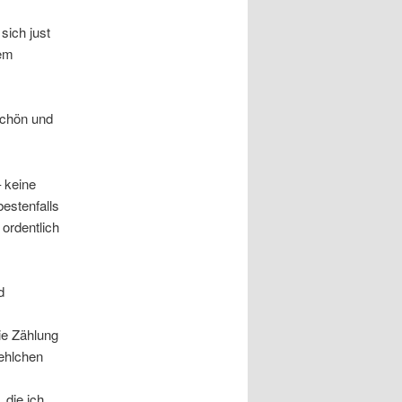
sich just
dem
schön und
– keine
bestenfalls
ordentlich
d
die Zählung
ehlchen
die ich