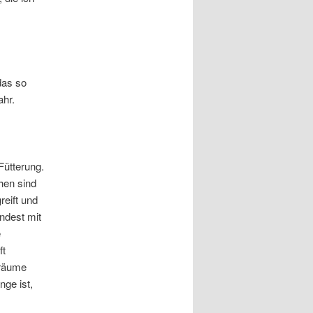
das so
ahr.
Fütterung.
hen sind
reift und
ndest mit
e
ft
sräume
nge ist,