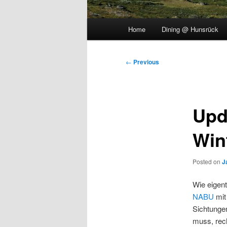
Main
Home
Dining @ Hunsrück
menu
Post
←
Previous
navigation
Upd
Win
Posted on
J
Wie eigent
NABU
mit
Sichtungen
muss, rech