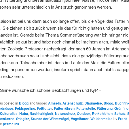
ersorten sehr unterschiedlich in Anspruch genommen werden.
saison ist bei uns dann auch so lange offen, bis die Vögel das Futter 
Sie ziehen sich zurück wenn sie das für richtig halten und genug a
handen ist. Gerade beim Thema Sommerfütterung war ich mir gar nich
sächlich so gut ist und habe noch einmal bei meinem alten, mittlerwei
ten Zoologie Professor nachgefragt, der nach 60 Jahren im Artensch
henverbrauch so kritisch sieht, dass eine ganzjährige Fütterung auc
en kann. Tatsache aber ist, dass im Laufe des Mais die Futterstellen
dingt angenommen werden, insofern spricht dann auch nichts dageg
u reduzieren.
 Sinne wünsche ich schöne Beobachtungen und KyP.F.
as posted in
Blogg
and tagged
Amseln
,
Artenschutz
,
Blaumeise
,
Blogg
,
Buchfin
rdnüsse
,
Feldsperling
,
Fettfutter
,
Futterröhren
,
Futterstelle
,
Fütterung
,
Grünfing
Kulturelles
,
Nabu
,
Nachhaltigkeit
,
Naturschutz
,
Outdoor
,
Rotkehlchen
,
Schutz
,
S
menkerne
,
Stieglitz
,
Stunde der Wintervögel
,
Vogelfutter
,
Weidenmeise
by
Frank
he
permalink
.