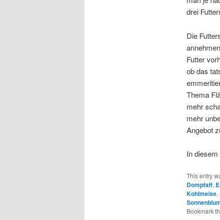
drei Futt
Die Futter
annehmen. 
Futter vor
ob das tat
emmeritier
Thema Fläc
mehr schad
mehr unbe
Angebot z
In diesem
This entry w
Dompfaff
,
E
Kohlmeise
,
Sonnenblu
Bookmark t