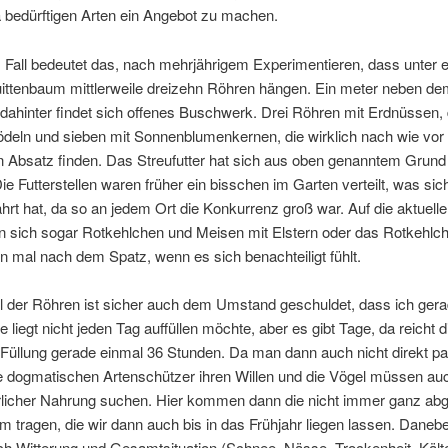
 bedürftigen Arten ein Angebot zu machen.
 Fall bedeutet das, nach mehrjährigem Experimentieren, dass unter 
uittenbaum mittlerweile dreizehn Röhren hängen. Ein meter neben 
 dahinter findet sich offenes Buschwerk. Drei Röhren mit Erdnüssen, 
deln und sieben mit Sonnenblumenkernen, die wirklich nach wie vor
 Absatz finden. Das Streufutter hat sich aus oben genanntem Grund 
ie Futterstellen waren früher ein bisschen im Garten verteilt, was sic
hrt hat, da so an jedem Ort die Konkurrenz groß war. Auf die aktuell
n sich sogar Rotkehlchen und Meisen mit Elstern oder das Rotkehlch
 mal nach dem Spatz, wenn es sich benachteiligt fühlt.
l der Röhren ist sicher auch dem Umstand geschuldet, dass ich ger
e liegt nicht jeden Tag auffüllen möchte, aber es gibt Tage, da reicht d
Füllung gerade einmal 36 Stunden. Da man dann auch nicht direkt par
ie dogmatischen Artenschützer ihren Willen und die Vögel müssen au
rlicher Nahrung suchen. Hier kommen dann die nicht immer ganz abg
m tragen, die wir dann auch bis in das Frühjahr liegen lassen. Danebe
h Witterung und Gesamtsituation (Schnee, Nässe, Trockenheit, Kälte