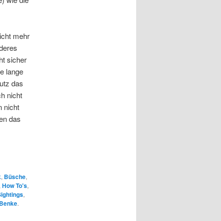
nicht mehr
nderes
t sicher
le lange
utz das
h nicht
 nicht
en das
k
,
Büsche
,
,
How To's
,
ightings
,
 Benke
.