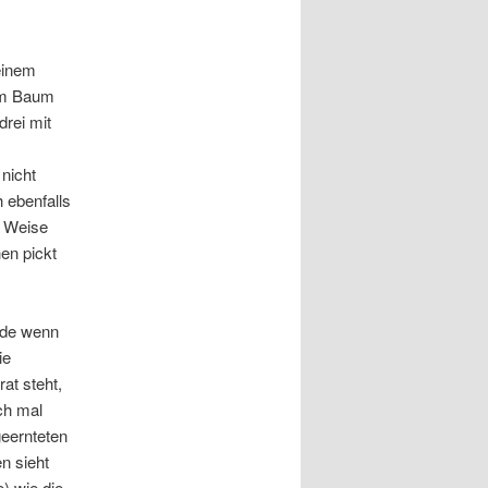
einem
dem Baum
drei mit
nicht
h ebenfalls
e Weise
en pickt
ade wenn
ie
at steht,
ch mal
eernteten
n sieht
) wie die