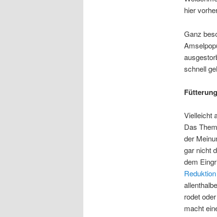
hier vorhe
Ganz beso
Amselpopul
ausgestor
schnell ge
Fütterun
Vielleicht
Das Thema
der Meinun
gar nicht
dem Eingri
Reduktion
allenthalb
rodet oder
macht eine