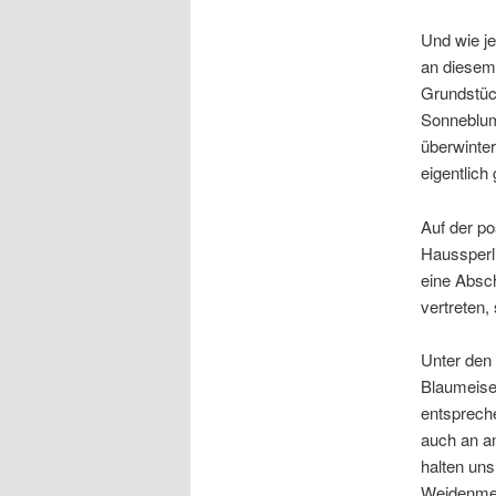
Und wie j
an diesem 
Grundstück
Sonneblume
überwinter
eigentlich
Auf der po
Haussperli
eine Absc
vertreten,
Unter den 
Blaumeise
entsprech
auch an a
halten uns
Weidenmei