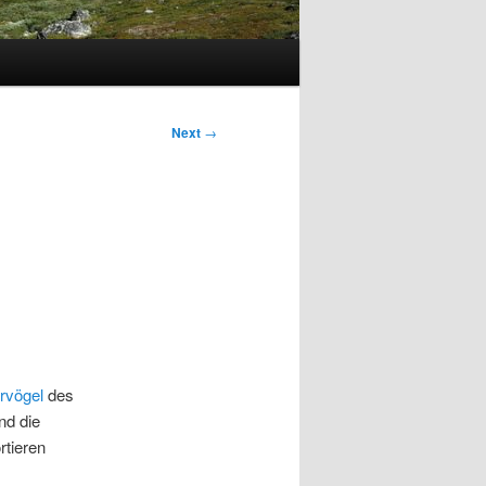
Next
→
g
rvögel
des
nd die
rtieren