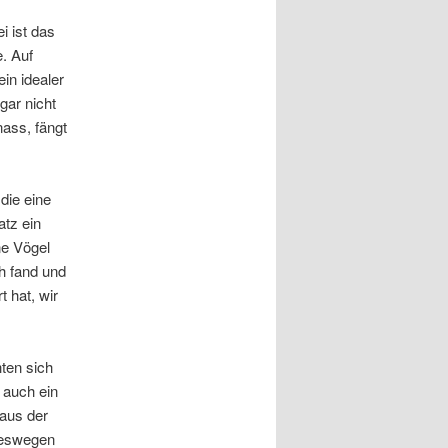
i ist das
e. Auf
in idealer
gar nicht
nass, fängt
die eine
atz ein
ne Vögel
h fand und
 hat, wir
ten sich
 auch ein
 aus der
deswegen