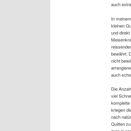
auch extra
In meinem
kleinen Q
und direkt
Meisenknö
reissenden
bewährt. D
nicht bewä
arrangiere
auch schon
Die Anzah
viel Schne
komplette 
kriegen d
nach natü
Quitten zu
man je nac