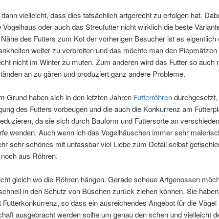
t dann vielleicht, dass dies tatsächlich artgerecht zu erfolgen hat. Dabe
 Vogelhaus oder auch das Streufutter nicht wirklich die beste Variant
Nähe des Futters zum Kot der vorherigen Besucher ist es eigentlich e
ankheiten weiter zu verbreiten und das möchte man den Piepmätzen 
echt nicht im Winter zu muten. Zum anderen wird das Futter so auch 
tänden an zu gären und produziert ganz andere Probleme.
m Grund haben sich in den letzten Jahren
Futterröhren
durchgesetzt, 
gung des Futters vorbeugen und die auch die Konkurrenz am Futterpl
eduzieren, da sie sich durch Bauform und Futtersorte an verschiede
rfe wenden. Auch wenn ich das Vogelhäuschen immer sehr malerisc
hr sehr schönes mit unfassbar viel Liebe zum Detail selbst getischlert
r noch aus Röhren.
nicht gleich wo die Röhren hängen. Gerade scheue Artgenossen möch
 schnell in den Schutz von Büschen zurück ziehen können. Sie haben
Futterkonkurrenz, so dass ein ausreichendes Angebot für die Vögel
haft ausgebracht werden sollte um genau den schen und vielleicht 