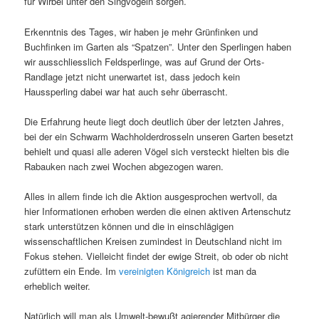
für Wirbel unter den Singvögeln sorgen.
Erkenntnis des Tages, wir haben je mehr Grünfinken und
Buchfinken im Garten als “Spatzen”. Unter den Sperlingen haben
wir ausschliesslich Feldsperlinge, was auf Grund der Orts-
Randlage jetzt nicht unerwartet ist, dass jedoch kein
Haussperling dabei war hat auch sehr überrascht.
Die Erfahrung heute liegt doch deutlich über der letzten Jahres,
bei der ein Schwarm Wachholderdrosseln unseren Garten besetzt
behielt und quasi alle aderen Vögel sich versteckt hielten bis die
Rabauken nach zwei Wochen abgezogen waren.
Alles in allem finde ich die Aktion ausgesprochen wertvoll, da
hier Informationen erhoben werden die einen aktiven Artenschutz
stark unterstützen können und die in einschlägigen
wissenschaftlichen Kreisen zumindest in Deutschland nicht im
Fokus stehen. Vielleicht findet der ewige Streit, ob oder ob nicht
zufüttern ein Ende. Im
vereinigten Königreich
ist man da
erheblich weiter.
Natürlich will man als Umwelt-bewußt agierender Mitbürger die