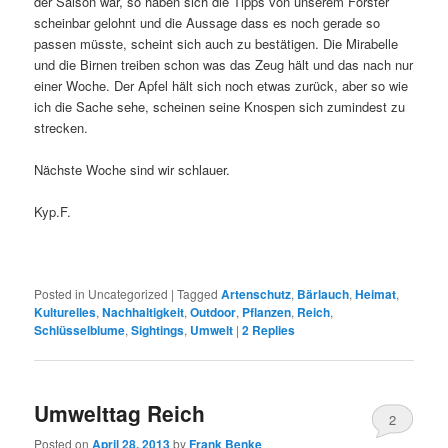
der Saison war, so haben sich die Tipps von unserem Förster
scheinbar gelohnt und die Aussage dass es noch gerade so
passen müsste, scheint sich auch zu bestätigen. Die Mirabelle
und die Birnen treiben schon was das Zeug hält und das nach nur
einer Woche. Der Apfel hält sich noch etwas zurück, aber so wie
ich die Sache sehe, scheinen seine Knospen sich zumindest zu
strecken.
Nächste Woche sind wir schlauer.
Kyp.F.
Posted in
Uncategorized
|
Tagged
Artenschutz
,
Bärlauch
,
Heimat
,
Kulturelles
,
Nachhaltigkeit
,
Outdoor
,
Pflanzen
,
Reich
,
Schlüsselblume
,
Sightings
,
Umwelt
|
2
Replies
Umwelttag Reich
2
Posted on
April 28, 2013
by
Frank Benke