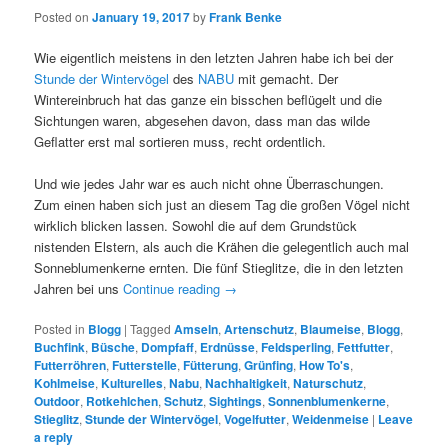
Posted on
January 19, 2017
by
Frank Benke
Wie eigentlich meistens in den letzten Jahren habe ich bei der
Stunde der Wintervögel
des
NABU
mit gemacht. Der
Wintereinbruch hat das ganze ein bisschen beflügelt und die
Sichtungen waren, abgesehen davon, dass man das wilde
Geflatter erst mal sortieren muss, recht ordentlich.
Und wie jedes Jahr war es auch nicht ohne Überraschungen.
Zum einen haben sich just an diesem Tag die großen Vögel nicht
wirklich blicken lassen. Sowohl die auf dem Grundstück
nistenden Elstern, als auch die Krähen die gelegentlich auch mal
Sonneblumenkerne ernten. Die fünf Stieglitze, die in den letzten
Jahren bei uns
Continue reading
→
Posted in
Blogg
|
Tagged
Amseln
,
Artenschutz
,
Blaumeise
,
Blogg
,
Buchfink
,
Büsche
,
Dompfaff
,
Erdnüsse
,
Feldsperling
,
Fettfutter
,
Futterröhren
,
Futterstelle
,
Fütterung
,
Grünfing
,
How To's
,
Kohlmeise
,
Kulturelles
,
Nabu
,
Nachhaltigkeit
,
Naturschutz
,
Outdoor
,
Rotkehlchen
,
Schutz
,
Sightings
,
Sonnenblumenkerne
,
Stieglitz
,
Stunde der Wintervögel
,
Vogelfutter
,
Weidenmeise
|
Leave
a reply