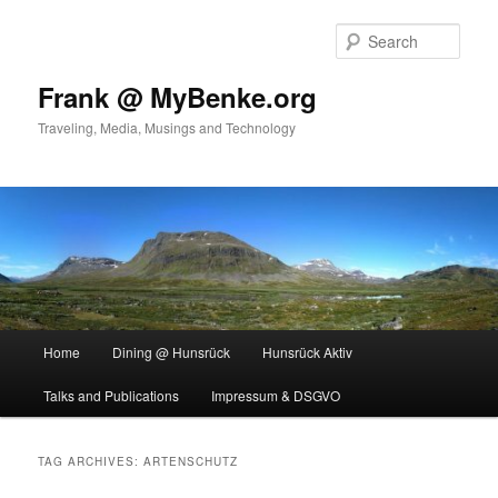
Skip
Skip
to
to
Sear
primary
secondary
content
content
Frank @ MyBenke.org
Traveling, Media, Musings and Technology
Main
Home
Dining @ Hunsrück
Hunsrück Aktiv
menu
Talks and Publications
Impressum & DSGVO
TAG ARCHIVES:
ARTENSCHUTZ