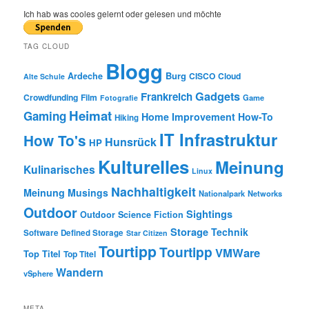
r
Ich hab was cooles gelernt oder gelesen und möchte
c
h
TAG CLOUD
Blogg
Burg
Ardeche
CISCO
Cloud
Alte Schule
Gadgets
Frankreich
Crowdfunding
Film
Game
Fotografie
Heimat
Gaming
Home Improvement
How-To
Hiking
IT Infrastruktur
How To's
Hunsrück
HP
Kulturelles
Meinung
Kulinarisches
Linux
Nachhaltigkeit
Meinung
Musings
Nationalpark
Networks
Outdoor
Sightings
Outdoor
Science Fiction
Storage
Technik
Software Defined Storage
Star Citizen
Tourtipp
Tourtipp
VMWare
Top Titel
Top Titel
Wandern
vSphere
META