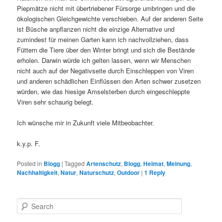
Piepmätze nicht mit übertriebener Fürsorge umbringen und die
ökologischen Gleichgewichte verschieben. Auf der anderen Seite
ist Büsche anpflanzen nicht die einzige Alternative und
zumindest für meinen Garten kann ich nachvollziehen, dass
Füttern die Tiere über den Winter bringt und sich die Bestände
erholen. Darwin würde ich gelten lassen, wenn wir Menschen
nicht auch auf der Negativseite durch Einschleppen von Viren
und anderen schädlichen Einflüssen den Arten schwer zusetzen
würden, wie das hiesige Amselsterben durch eingeschleppte
Viren sehr schaurig belegt.
Ich wünsche mir in Zukunft viele Mitbeobachter.
k.y.p. F.
Posted in
Blogg
|
Tagged
Artenschutz
,
Blogg
,
Heimat
,
Meinung
,
Nachhaltigkeit
,
Natur
,
Naturschutz
,
Outdoor
|
1
Reply
S
e
a