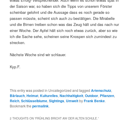
etwas Erfolg- versprechender. Auch wenn es schon etwas spät in
der Saison war, so haben sich die Tipps von unserem Förster
scheinbar gelohnt und die Aussage dass es noch gerade so
passen müsste, scheint sich auch zu bestätigen. Die Mirabelle
und die Birnen treiben schon was das Zeug hält und das nach nur
einer Woche. Der Apfel hält sich noch etwas zurück, aber so wie
ich die Sache sehe, scheinen seine Knospen sich zumindest zu
strecken.
Nächste Woche sind wir schlauer.
Kyp.F.
This entry was posted in Uncategorized and tagged
Artenschutz
,
Bärlauch
,
Heimat
,
Kulturelles
,
Nachhaltigkeit
,
Outdoor
,
Pflanzen
,
Reich
,
Schlüsselblume
,
Sightings
,
Umwelt
by
Frank Benke
.
Bookmark the
permalink
.
2 THOUGHTS ON “
FRÜHLING BRICHT AN² DER ALTEN SCHULE.
”