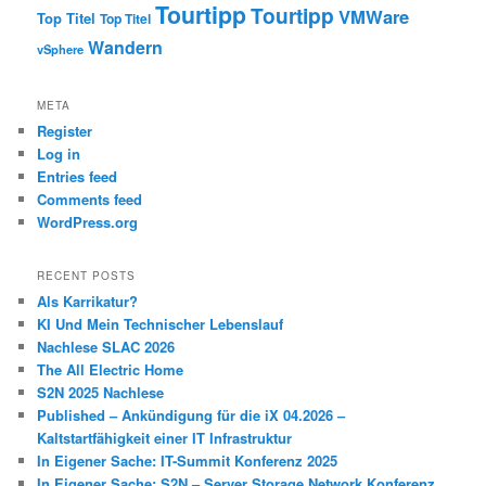
Tourtipp
Tourtipp
VMWare
Top Titel
Top Titel
Wandern
vSphere
META
Register
Log in
Entries feed
Comments feed
WordPress.org
RECENT POSTS
Als Karrikatur?
KI Und Mein Technischer Lebenslauf
Nachlese SLAC 2026
The All Electric Home
S2N 2025 Nachlese
Published – Ankündigung für die iX 04.2026 –
Kaltstartfähigkeit einer IT Infrastruktur
In Eigener Sache: IT-Summit Konferenz 2025
In Eigener Sache: S2N – Server Storage Network Konferenz