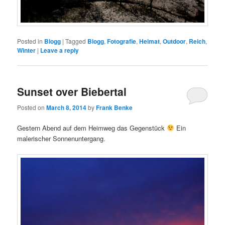
Posted in
Blogg
|
Tagged
Blogg
,
Fotografie
,
Heimat
,
Outdoor
,
Reich
,
Winter
|
Leave a reply
Sunset over Biebertal
Posted on
March 8, 2014
by
Frank Benke
Gestern Abend auf dem Heimweg das Gegenstück
Ein
malerischer Sonnenuntergang.