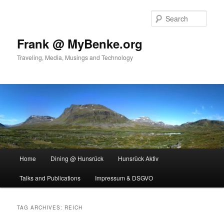
Skip
Skip
to
to
Sear
primary
secondary
content
content
Frank @ MyBenke.org
Traveling, Media, Musings and Technology
Main
Home
Dining @ Hunsrück
Hunsrück Aktiv
menu
Talks and Publications
Impressum & DSGVO
TAG ARCHIVES:
REICH