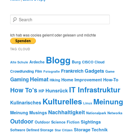
S
e
a
r
Ich hab was cooles gelernt oder gelesen und möchte
c
h
TAG CLOUD
Blogg
Burg
Ardeche
CISCO
Cloud
Alte Schule
Gadgets
Frankreich
Crowdfunding
Film
Game
Fotografie
Heimat
Gaming
Home Improvement
How-To
Hiking
IT Infrastruktur
How To's
Hunsrück
HP
Kulturelles
Meinung
Kulinarisches
Linux
Nachhaltigkeit
Meinung
Musings
Nationalpark
Networks
Outdoor
Sightings
Outdoor
Science Fiction
Storage
Technik
Software Defined Storage
Star Citizen