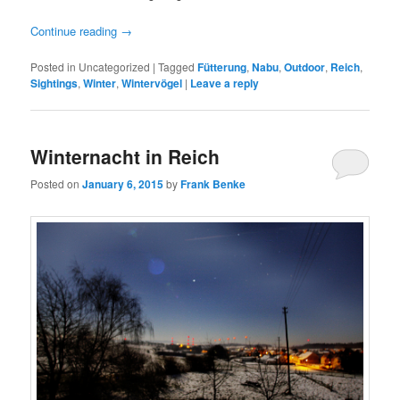
Continue reading
→
Posted in
Uncategorized
|
Tagged
Fütterung
,
Nabu
,
Outdoor
,
Reich
,
Sightings
,
Winter
,
Wintervögel
|
Leave a reply
Winternacht in Reich
Posted on
January 6, 2015
by
Frank Benke