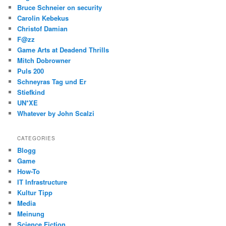
Bruce Schneier on security
Carolin Kebekus
Christof Damian
F@zz
Game Arts at Deadend Thrills
Mitch Dobrowner
Puls 200
Schneyras Tag und Er
Stiefkind
UN*XE
Whatever by John Scalzi
CATEGORIES
Blogg
Game
How-To
IT Infrastructure
Kultur Tipp
Media
Meinung
Science Fiction