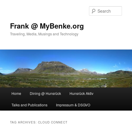
Skip
Skip
to
to
Sear
primary
secondary
content
content
Frank @ MyBenke.org
Traveling, Media, Musings and Technology
Main
Home
Dining @ Hunsrück
Hunsrück Aktiv
menu
Talks and Publications
Impressum & DSGVO
TAG ARCHIVES:
CLOUD CONNECT