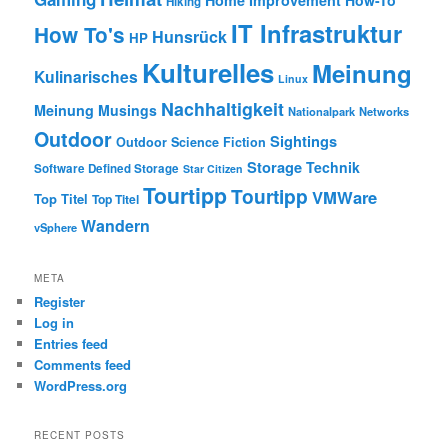
Hiking
IT Infrastruktur
How To's
Hunsrück
HP
Kulturelles
Meinung
Kulinarisches
Linux
Nachhaltigkeit
Meinung
Musings
Nationalpark
Networks
Outdoor
Sightings
Outdoor
Science Fiction
Storage
Technik
Software Defined Storage
Star Citizen
Tourtipp
Tourtipp
VMWare
Top Titel
Top Titel
Wandern
vSphere
META
Register
Log in
Entries feed
Comments feed
WordPress.org
RECENT POSTS