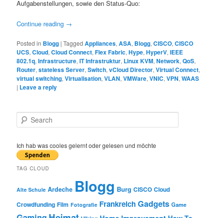
Aufgabenstellungen, sowie den Status-Quo:
Continue reading
→
Posted in
Blogg
|
Tagged
Appliances
,
ASA
,
Blogg
,
CISCO
,
CISCO
UCS
,
Cloud
,
Cloud Connect
,
Flex Fabric
,
Hype
,
HyperV
,
IEEE
802.1q
,
Infrastructure
,
IT Infrastruktur
,
Linux KVM
,
Network
,
QoS
,
Router
,
stateless Server
,
Switch
,
vCloud Director
,
Virtual Connect
,
virtual switching
,
Virtualisation
,
VLAN
,
VMWare
,
VNIC
,
VPN
,
WAAS
|
Leave a reply
S
e
a
r
Ich hab was cooles gelernt oder gelesen und möchte
c
h
TAG CLOUD
Blogg
Burg
Ardeche
CISCO
Cloud
Alte Schule
Gadgets
Frankreich
Crowdfunding
Film
Game
Fotografie
Heimat
Gaming
Home Improvement
How-To