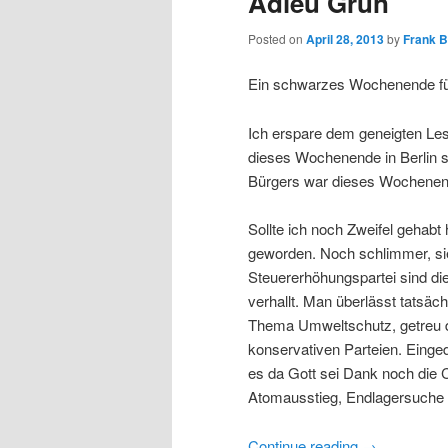
Adieu Grün
Posted on
April 28, 2013
by
Frank 
Ein schwarzes Wochenende für 
Ich erspare dem geneigten Les
dieses Wochenende in Berlin st
Bürgers war dieses Wochenend
Sollte ich noch Zweifel gehabt
geworden. Noch schlimmer, si
Steuererhöhungspartei sind die
verhallt. Man überlässt tatsäch
Thema Umweltschutz, getreu 
konservativen Parteien. Einged
es da Gott sei Dank noch die 
Atomausstieg, Endlagersuche
Continue reading
→