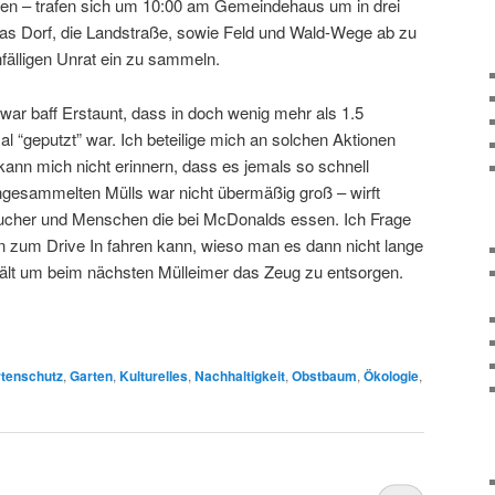
hlten – trafen sich um 10:00 am Gemeindehaus um in drei
as Dorf, die Landstraße, sowie Feld und Wald-Wege ab zu
nfälligen Unrat ein zu sammeln.
 war baff Erstaunt, dass in doch wenig mehr als 1.5
 “geputzt” war. Ich beteilige mich an solchen Aktionen
kann mich nicht erinnern, dass es jemals so schnell
gesammelten Mülls war nicht übermäßig groß – wirft
aucher und Menschen die bei McDonalds essen. Ich Frage
 zum Drive In fahren kann, wieso man es dann nicht lange
hält um beim nächsten Mülleimer das Zeug zu entsorgen.
tenschutz
,
Garten
,
Kulturelles
,
Nachhaltigkeit
,
Obstbaum
,
Ökologie
,