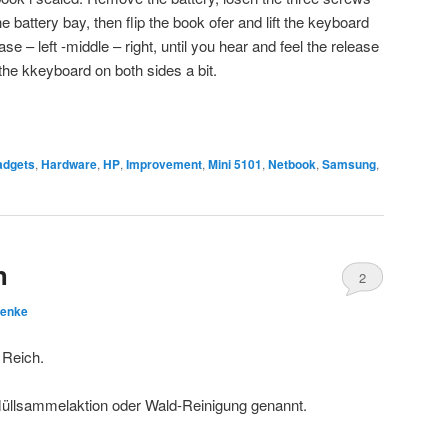
 battery bay, then flip the book ofer and lift the keyboard
e – left -middle – right, until you hear and feel the release
t the kkeyboard on both sides a bit.
adgets
,
Hardware
,
HP
,
Improvement
,
Mini 5101
,
Netbook
,
Samsung
,
h
2
Benke
 Reich.
üllsammelaktion oder Wald-Reinigung genannt.