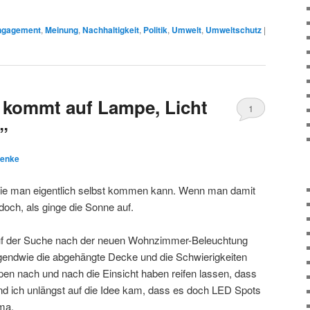
ngagement
,
Meinung
,
Nachhaltigkeit
,
Politik
,
Umwelt
,
Umweltschutz
|
t kommt auf Lampe, Licht
1
”
Benke
 die man eigentlich selbst kommen kann. Wenn man damit
 doch, als ginge die Sonne auf.
 auf der Suche nach der neuen Wohnzimmer-Beleuchtung
ndwie die abgehängte Decke und die Schwierigkeiten
n nach und nach die Einsicht haben reifen lassen, dass
d ich unlängst auf die Idee kam, dass es doch LED Spots
ma.