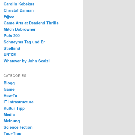
Carolin Kebekus
Christof Damian
F@zz
Game Arts at Deadend Thrills
Mitch Dobrowner
Puls 200
Schneyras Tag und Er
Stiefkind
UN*XE
Whatever by John Scalzi
CATEGORIES
Blogg
Game
How-To
IT Infrastructure
Kultur Tipp
Media
Meinung
Science Fiction
Tour-Tipp