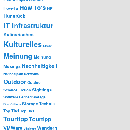
How To's
How-To
HP
Hunsrück
IT Infrastruktur
Kulinarisches
Kulturelles
Linux
Meinung
Meinung
Nachhaltigkeit
Musings
Nationalpark
Networks
Outdoor
Outdoor
Sightings
Science Fiction
Software Defined Storage
Storage
Technik
Star Citizen
Top Titel
Top Titel
Tourtipp
Tourtipp
VMWare
Wandern
vSphere