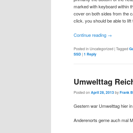
marked with keyboard within the
cover on both sides from the cas
click. you should be able to lif
Continue reading
→
Posted in
Uncategorized
|
Tagged
G
SSD
|
1
Reply
Umwelttag Reic
Posted on
April 28, 2013
by
Frank 
Gestern war Umwelttag hier in
Anderenorts gerne auch mal M