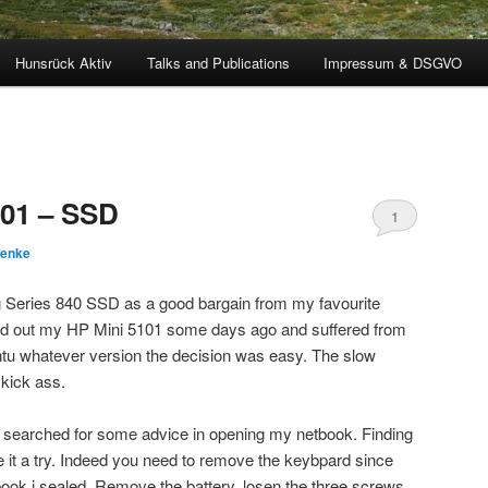
Hunsrück Aktiv
Talks and Publications
Impressum & DSGVO
101 – SSD
1
Benke
Series 840 SSD as a good bargain from my favourite
gged out my HP Mini 5101 some days ago and suffered from
ntu whatever version the decision was easy. The slow
kick ass.
searched for some advice in opening my netbook. Finding
 it a try. Indeed you need to remove the keybpard since
tbook i sealed. Remove the battery, losen the three screws