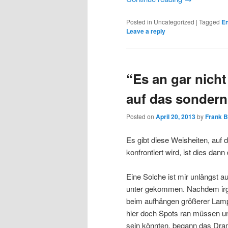
Posted in
Uncategorized
|
Tagged
E
Leave a reply
“Es an gar nich
auf das sondern
Posted on
April 20, 2013
by
Frank 
Es gibt diese Weisheiten, auf
konfrontiert wird, ist dies dann
Eine Solche ist mir unlängst
unter gekommen. Nachdem irge
beim aufhängen größerer Lampe
hier doch Spots ran müssen un
sein könnten, begann das Dra