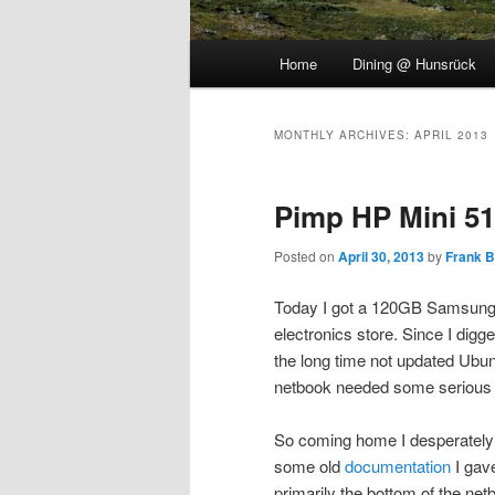
Main
Home
Dining @ Hunsrück
menu
MONTHLY ARCHIVES:
APRIL 2013
Pimp HP Mini 5
Posted on
April 30, 2013
by
Frank 
Today I got a 120GB Samsung 
electronics store. Since I di
the long time not updated Ubu
netbook needed some serious 
So coming home I desperately 
some old
documentation
I gave
primarily the bottom of the ne