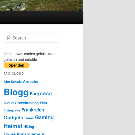
S
e
a
r
Ich hab was cooles gelernt oder
c
gelesen und möchte
h
TAG CLOUD
Ardeche
Alte Schule
Blogg
Burg
CISCO
Cloud
Crowdfunding
Film
Frankreich
Fotografie
Gaming
Gadgets
Game
Heimat
Hiking
Home Improvement