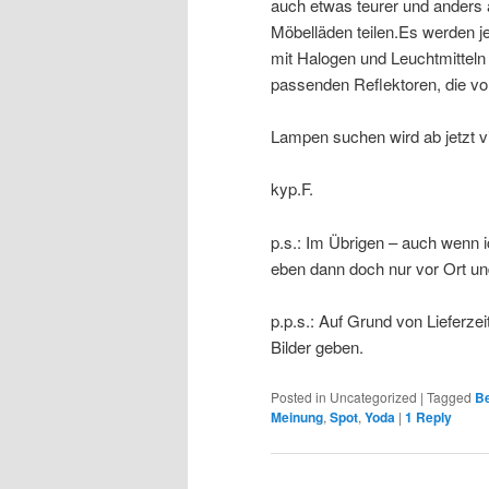
auch etwas teurer und anders 
Möbelläden teilen.Es werden j
mit Halogen und Leuchtmittel
passenden Reflektoren, die vor
Lampen suchen wird ab jetzt vi
kyp.F.
p.s.: Im Übrigen – auch wenn i
eben dann doch nur vor Ort u
p.p.s.: Auf Grund von Lieferz
Bilder geben.
Posted in
Uncategorized
|
Tagged
B
Meinung
,
Spot
,
Yoda
|
1
Reply