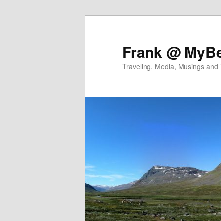
Skip
Skip
to
to
primary
secondary
Frank @ MyBe
content
content
Traveling, Media, Musings and