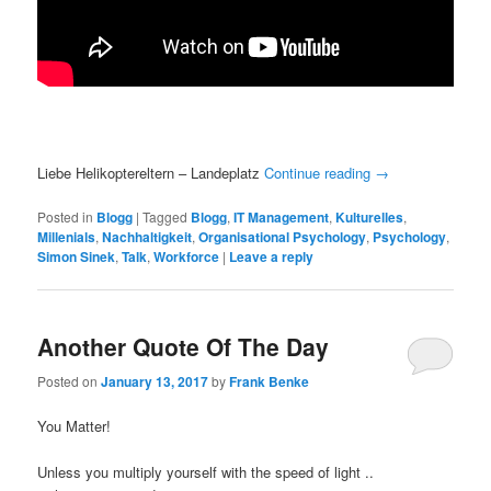
Liebe Helikoptereltern – Landeplatz
Continue reading
→
Posted in
Blogg
|
Tagged
Blogg
,
IT Management
,
Kulturelles
,
Millenials
,
Nachhaltigkeit
,
Organisational Psychology
,
Psychology
,
Simon Sinek
,
Talk
,
Workforce
|
Leave a reply
Another Quote Of The Day
Posted on
January 13, 2017
by
Frank Benke
You Matter!
Unless you multiply yourself with the speed of light ..