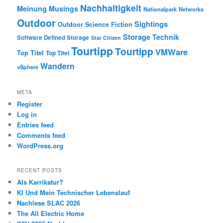
Nachhaltigkeit
Meinung
Musings
Nationalpark
Networks
Outdoor
Sightings
Outdoor
Science Fiction
Storage
Technik
Software Defined Storage
Star Citizen
Tourtipp
Tourtipp
VMWare
Top Titel
Top Titel
Wandern
vSphere
META
Register
Log in
Entries feed
Comments feed
WordPress.org
RECENT POSTS
Als Karrikatur?
KI Und Mein Technischer Lebenslauf
Nachlese SLAC 2026
The All Electric Home