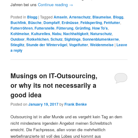
Jahren bei uns
Continue reading
→
Posted in
Blogg
|
Tagged
Amseln
,
Artenschutz
,
Blaumeise
,
Blogg
,
Buchfink
,
Büsche
,
Dompfaff
,
Erdnüsse
,
Feldsperling
,
Fettfutter
,
Futterröhren
,
Futterstelle
,
Fütterung
,
Grünfing
,
How To's
,
Kohlmeise
,
Kulturelles
,
Nabu
,
Nachhaltigkeit
,
Naturschutz
,
Outdoor
,
Rotkehlchen
,
Schutz
,
Sightings
,
Sonnenblumenkerne
,
Stieglitz
,
Stunde der Wintervögel
,
Vogelfutter
,
Weidenmeise
|
Leave
a reply
Musings on IT-Outsourcing,
or why its not necessarily a
good idea
Posted on
January 19, 2017
by
Frank Benke
Outsourcing ist in aller Munde und es vergeht kein Tag an dem
nicht mindestens irgendein Angebot meinen Schreibtisch
erreicht. Die Fachpresse, allen voran die mehrheitlich
werbefinanzierte ist voll des Lobes und kommt aus