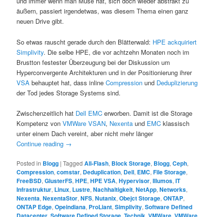
und immer wenn man Muse hat, sich doch wieder abstrakt zu
äußern, passiert irgendetwas, was diesem Thema einen ganz
neuen Drive gibt.
So etwas rauscht gerade durch den Blätterwald:
HPE ackquiriert
Simplivity
. Die selbe HPE, die vor achtzehn Monaten noch im
Brustton festester Überzeugung bei der Diskussion um
Hyperconvergente Architekturen und in der Positionierung ihrer
VSA
behauptet hat, dass inline
Compression
und
Deduplizierung
der Tod jedes Storage Systems sind.
Zwischenzeitlich hat
Dell
EMC
erworben. Damit ist die Storage
Kompetenz von
VMWare VSAN
,
Nexenta
und
EMC
klassisch
unter einem Dach vereint, aber nicht mehr länger
Continue reading
→
Posted in
Blogg
|
Tagged
All-Flash
,
Block Storage
,
Blogg
,
Ceph
,
Compression
,
comstar
,
Deduplication
,
Dell
,
EMC
,
File Storage
,
FreeBSD
,
GlusterFS
,
HPE
,
HPE VSA
,
Hypervisor
,
Illumos
,
IT
Infrastruktur
,
Linux
,
Lustre
,
Nachhaltigkeit
,
NetApp
,
Networks
,
Nexenta
,
NexentaStor
,
NFS
,
Nutanix
,
Obejct Storage
,
ONTAP
,
ONTAP Edge
,
Opeindiana
,
ProLiant
,
Simplivity
,
Software Defined
Datacenter
,
Software Defined Storage
,
Technik
,
VMWare
,
VMWare