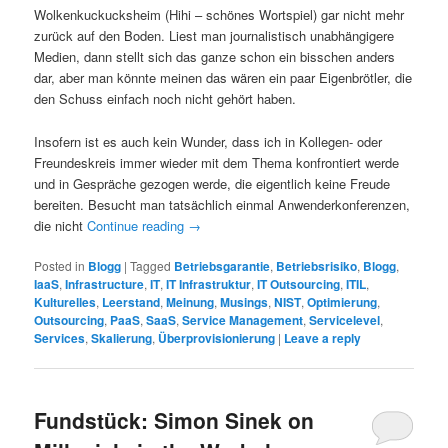
Wolkenkuckucksheim (Hihi – schönes Wortspiel) gar nicht mehr
zurück auf den Boden. Liest man journalistisch unabhängigere
Medien, dann stellt sich das ganze schon ein bisschen anders
dar, aber man könnte meinen das wären ein paar Eigenbrötler, die
den Schuss einfach noch nicht gehört haben.
Insofern ist es auch kein Wunder, dass ich in Kollegen- oder
Freundeskreis immer wieder mit dem Thema konfrontiert werde
und in Gespräche gezogen werde, die eigentlich keine Freude
bereiten. Besucht man tatsächlich einmal Anwenderkonferenzen,
die nicht
Continue reading
→
Posted in
Blogg
|
Tagged
Betriebsgarantie
,
Betriebsrisiko
,
Blogg
,
IaaS
,
Infrastructure
,
IT
,
IT Infrastruktur
,
IT Outsourcing
,
ITIL
,
Kulturelles
,
Leerstand
,
Meinung
,
Musings
,
NIST
,
Optimierung
,
Outsourcing
,
PaaS
,
SaaS
,
Service Management
,
Servicelevel
,
Services
,
Skalierung
,
Überprovisionierung
|
Leave a reply
Fundstück: Simon Sinek on