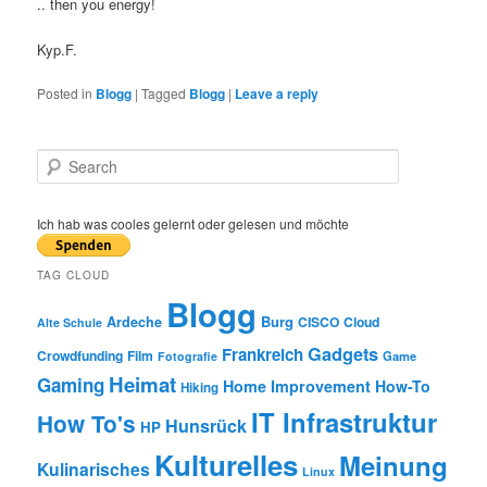
.. then you energy!
Kyp.F.
Posted in
Blogg
|
Tagged
Blogg
|
Leave a reply
S
e
a
r
Ich hab was cooles gelernt oder gelesen und möchte
c
h
TAG CLOUD
Blogg
Burg
Ardeche
CISCO
Cloud
Alte Schule
Gadgets
Frankreich
Crowdfunding
Film
Game
Fotografie
Heimat
Gaming
Home Improvement
How-To
Hiking
IT Infrastruktur
How To's
Hunsrück
HP
Kulturelles
Meinung
Kulinarisches
Linux