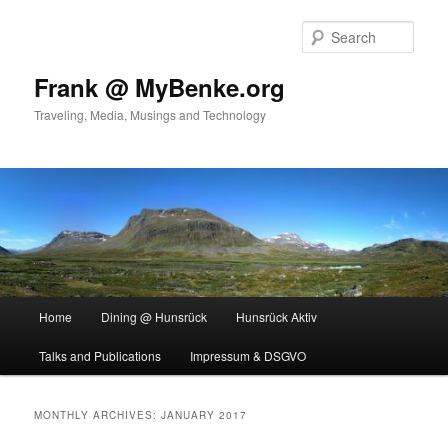
Skip
Skip
to
to
Sear
primary
secondary
content
content
Frank @ MyBenke.org
Traveling, Media, Musings and Technology
Main
Home
Dining @ Hunsrück
Hunsrück Aktiv
menu
Talks and Publications
Impressum & DSGVO
MONTHLY ARCHIVES:
JANUARY 2017