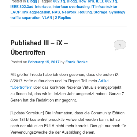
Posted in
Blogg
|
Tagged
802.1q
,
Blogg
,
How To's
,
IEEE 802.1q
,
IEEE 802.3ad
,
Interface
,
interface overloading
,
IT Infrastruktur
,
LACP
,
link aggregation
,
NAS
,
Network
,
Routing
,
Storage
,
Synology
,
traffic separation
,
VLAN
|
2
Replies
Published III – iX –
1
Übertroffen
Posted on
February 15, 2017
by
Frank Benke
Mit großer Freude habe ich eben gesehen, dass die ersten iX
3/2017 Hefte auftauchen und im Report Teil mein
Artikel
“Übertroffen”
über das konkrete Nexenta Virtualisierungsprojekt
zu finden ist, das wir im letzten Jahr umgesetzt haben. Ganze 7
Seiten hat die Redaktion mir gegönnt.
[Update/Korrektur:] Die Information, dass die Community Edition
über 18TB kostenfrei produktiv verwendet werden kann, ist so
nach der aktuellen EULA nicht mehr korrekt. Das gilt nur noch für
Verwendungszwecke die der Ausbildung dienen.