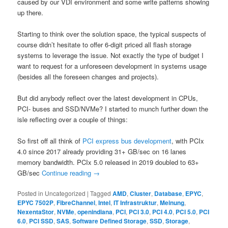
caused by our VDI environment and some write patterns showing
up there.
Starting to think over the solution space, the typical suspects of
course didn’t hesitate to offer 6-digit priced all flash storage
systems to leverage the issue. Not exactly the type of budget I
want to request for a unforeseen development in systems usage
(besides all the foreseen changes and projects).
But did anybody reflect over the latest development in CPUs,
PCI- buses and SSD/NVMe? I started to munch further down the
isle reflecting over a couple of things:
So first off all think of
PCI express bus development
, with PCIx
4.0 since 2017 already providing 31+ GB/sec on 16 lanes
memory bandwidth. PCIx 5.0 released in 2019 doubled to 63+
GB/sec
Continue reading
→
Posted in
Uncategorized
|
Tagged
AMD
,
Cluster
,
Database
,
EPYC
,
EPYC 7502P
,
FibreChannel
,
Intel
,
IT Infrastruktur
,
Meinung
,
NexentaStor
,
NVMe
,
openindiana
,
PCI
,
PCI 3.0
,
PCI 4.0
,
PCI 5.0
,
PCI
6.0
,
PCI SSD
,
SAS
,
Software Defined Storage
,
SSD
,
Storage
,