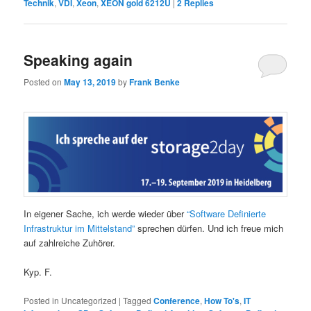
Technik
,
VDI
,
Xeon
,
XEON gold 6212U
|
2
Replies
Speaking again
Posted on
May 13, 2019
by
Frank Benke
In eigener Sache, ich werde wieder über
“Software Definierte
Infrastruktur im Mittelstand”
sprechen dürfen. Und ich freue mich
auf zahlreiche Zuhörer.
Kyp. F.
Posted in
Uncategorized
|
Tagged
Conference
,
How To's
,
IT