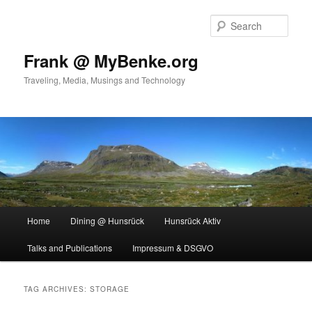
Skip
Skip
to
to
Sear
primary
secondary
content
content
Frank @ MyBenke.org
Traveling, Media, Musings and Technology
Main
Home
Dining @ Hunsrück
Hunsrück Aktiv
menu
Talks and Publications
Impressum & DSGVO
TAG ARCHIVES:
STORAGE