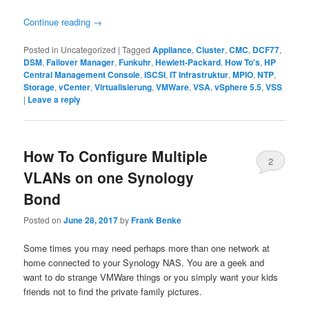
Continue reading
→
Posted in
Uncategorized
|
Tagged
Appliance
,
Cluster
,
CMC
,
DCF77
,
DSM
,
Failover Manager
,
Funkuhr
,
Hewlett-Packard
,
How To's
,
HP
Central Management Console
,
iSCSI
,
IT Infrastruktur
,
MPIO
,
NTP
,
Storage
,
vCenter
,
Virtualisierung
,
VMWare
,
VSA
,
vSphere 5.5
,
VSS
|
Leave a reply
How To Configure Multiple
2
VLANs on one Synology
Bond
Posted on
June 28, 2017
by
Frank Benke
Some times you may need perhaps more than one network at
home connected to your Synology NAS. You are a geek and
want to do strange VMWare things or you simply want your kids
friends not to find the private family pictures.