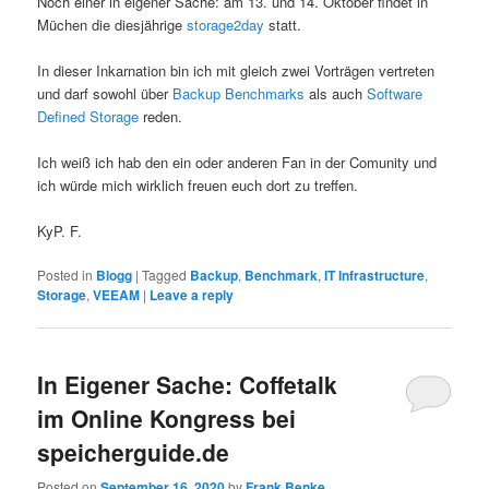
Noch einer in eigener Sache: am 13. und 14. Oktober findet in
Müchen die diesjährige
storage2day
statt.
In dieser Inkarnation bin ich mit gleich zwei Vorträgen vertreten
und darf sowohl über
Backup Benchmarks
als auch
Software
Defined Storage
reden.
Ich weiß ich hab den ein oder anderen Fan in der Comunity und
ich würde mich wirklich freuen euch dort zu treffen.
KyP. F.
Posted in
Blogg
|
Tagged
Backup
,
Benchmark
,
IT Infrastructure
,
Storage
,
VEEAM
|
Leave a reply
In Eigener Sache: Coffetalk
im Online Kongress bei
speicherguide.de
Posted on
September 16, 2020
by
Frank Benke