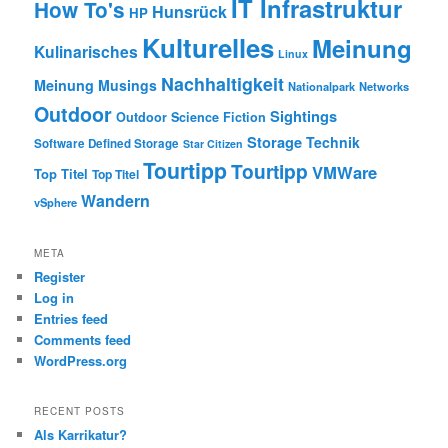
IT Infrastruktur
How To's
Hunsrück
HP
Kulturelles
Meinung
Kulinarisches
Linux
Nachhaltigkeit
Meinung
Musings
Nationalpark
Networks
Outdoor
Sightings
Outdoor
Science Fiction
Storage
Technik
Software Defined Storage
Star Citizen
Tourtipp
Tourtipp
VMWare
Top Titel
Top Titel
Wandern
vSphere
META
Register
Log in
Entries feed
Comments feed
WordPress.org
RECENT POSTS
Als Karrikatur?