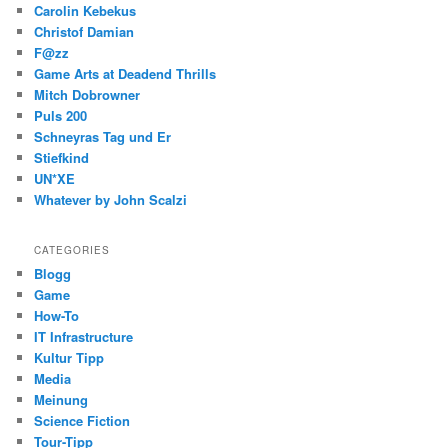
Carolin Kebekus
Christof Damian
F@zz
Game Arts at Deadend Thrills
Mitch Dobrowner
Puls 200
Schneyras Tag und Er
Stiefkind
UN*XE
Whatever by John Scalzi
CATEGORIES
Blogg
Game
How-To
IT Infrastructure
Kultur Tipp
Media
Meinung
Science Fiction
Tour-Tipp