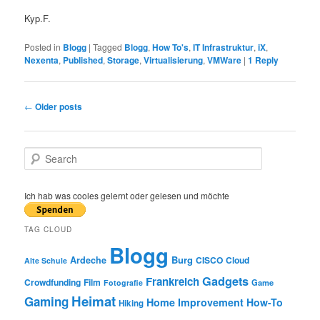
Kyp.F.
Posted in
Blogg
|
Tagged
Blogg
,
How To's
,
IT Infrastruktur
,
iX
,
Nexenta
,
Published
,
Storage
,
Virtualisierung
,
VMWare
|
1
Reply
Post
←
Older posts
navigation
S
e
a
r
Ich hab was cooles gelernt oder gelesen und möchte
c
h
TAG CLOUD
Blogg
Burg
Ardeche
CISCO
Cloud
Alte Schule
Gadgets
Frankreich
Crowdfunding
Film
Game
Fotografie
Heimat
Gaming
Home Improvement
How-To
Hiking