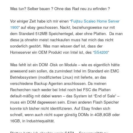
Was tun? Selber bauen ? Ohne das Rad neu zu erfinden ?
Vor einiger Zeit habe ich mir einen “
Fuijtsu Scaleo Home Server
1900
” auf ebay geschossen. Nackt, beziehungsweise nur mit
dem Standard 512MB Speicherriegel, aber ohne Platten. Da man
diese ja ohnehin meist nachkaufen muss hat mich das nicht
sonderlich gestört. Was man wissen darf ist, dass der
Homeserver ein OEM Produkt von Intel ist, des “
SS4200
”
Was fehlt ist ein DOM -Disk on Module – wie es eigentlich hätte
anwesend sein sollen, da zumindest Intel im Standard ein EMC
Betriebssystem (modifiziertes Linux) mit lieferte, an das
verschiedene Backup Agenten anschlossen. Da meinen
Recherchen nach weder bei Intel noch bei FSC die Platten
default-mäßig mit dabei waren – das System ist “End of Sale” –
muss ein DOM dagewesen sein. Einen anderen Flash Speicher
konnte ich bisher nicht identifizieren. Auf Ebay finden sich
schnell, wenn auch nicht super günstig DOMs in 4GB,8GB oder
16GB, in Industriequalität.