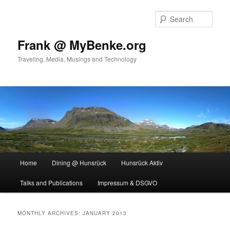
Skip
Skip
to
to
Sear
primary
secondary
content
content
Frank @ MyBenke.org
Traveling, Media, Musings and Technology
Main
Home
Dining @ Hunsrück
Hunsrück Aktiv
menu
Talks and Publications
Impressum & DSGVO
MONTHLY ARCHIVES:
JANUARY 2013