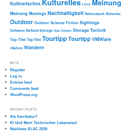
Kulturelles
Meinung
Kulinarisches
Linux
Nachhaltigkeit
Meinung
Musings
Nationalpark
Networks
Outdoor
Sightings
Outdoor
Science Fiction
Storage
Technik
Software Defined Storage
Star Citizen
Tourtipp
Tourtipp
VMWare
Top Titel
Top Titel
Wandern
vSphere
META
Register
Log in
Entries feed
Comments feed
WordPress.org
RECENT POSTS
Als Karrikatur?
KI Und Mein Technischer Lebenslauf
Nachlese SLAC 2026