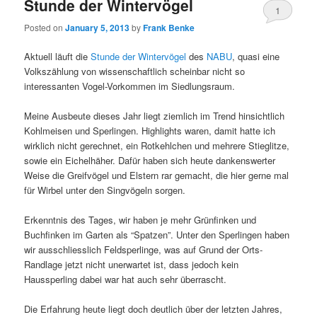
Stunde der Wintervögel
1
Posted on
January 5, 2013
by
Frank Benke
Aktuell läuft die
Stunde der Wintervögel
des
NABU
, quasi eine
Volkszählung von wissenschaftlich scheinbar nicht so
interessanten Vogel-Vorkommen im Siedlungsraum.
Meine Ausbeute dieses Jahr liegt ziemlich im Trend hinsichtlich
Kohlmeisen und Sperlingen. Highlights waren, damit hatte ich
wirklich nicht gerechnet, ein Rotkehlchen und mehrere Stieglitze,
sowie ein Eichelhäher. Dafür haben sich heute dankenswerter
Weise die Greifvögel und Elstern rar gemacht, die hier gerne mal
für Wirbel unter den Singvögeln sorgen.
Erkenntnis des Tages, wir haben je mehr Grünfinken und
Buchfinken im Garten als “Spatzen”. Unter den Sperlingen haben
wir ausschliesslich Feldsperlinge, was auf Grund der Orts-
Randlage jetzt nicht unerwartet ist, dass jedoch kein
Haussperling dabei war hat auch sehr überrascht.
Die Erfahrung heute liegt doch deutlich über der letzten Jahres,