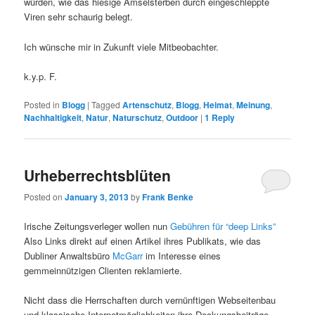
würden, wie das hiesige Amselsterben durch eingeschleppte
Viren sehr schaurig belegt.
Ich wünsche mir in Zukunft viele Mitbeobachter.
k.y.p. F.
Posted in
Blogg
|
Tagged
Artenschutz
,
Blogg
,
Heimat
,
Meinung
,
Nachhaltigkeit
,
Natur
,
Naturschutz
,
Outdoor
|
1
Reply
Urheberrechtsblüten
Posted on
January 3, 2013
by
Frank Benke
Irische Zeitungsverleger wollen nun
Gebühren für “deep Links”
Also Links direkt auf einen Artikel ihres Publikats, wie das
Dubliner Anwaltsbüro
McGarr
im Interesse eines
gemmeinnützigen Clienten reklamierte.
Nicht dass die Herrschaften durch vernünftigen Webseitenbau
und klassische Internetmöglichkeiten ihre Deckungsbeiträge