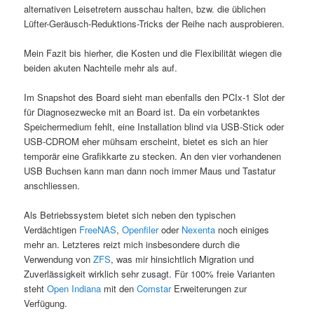
alternativen Leisetretern ausschau halten, bzw. die üblichen
Lüfter-Geräusch-Reduktions-Tricks der Reihe nach ausprobieren.
Mein Fazit bis hierher, die Kosten und die Flexibilität wiegen die
beiden akuten Nachteile mehr als auf.
Im Snapshot des Board sieht man ebenfalls den PCIx-1 Slot der
für Diagnosezwecke mit an Board ist. Da ein vorbetanktes
Speichermedium fehlt, eine Installation blind via USB-Stick oder
USB-CDROM eher mühsam erscheint, bietet es sich an hier
temporär eine Grafikkarte zu stecken. An den vier vorhandenen
USB Buchsen kann man dann noch immer Maus und Tastatur
anschliessen.
Als Betriebssystem bietet sich neben den typischen
Verdächtigen
FreeNAS
,
Openfiler
oder
Nexenta
noch einiges
mehr an. Letzteres reizt mich insbesondere durch die
Verwendung von
ZFS
, was mir hinsichtlich Migration und
Zuverlässigkeit wirklich sehr zusagt. Für 100% freie Varianten
steht
Open Indiana
mit den
Comstar
Erweiterungen zur
Verfügung.