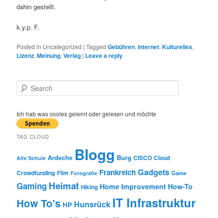
dahin gestellt.
k.y.p. F.
Posted in
Uncategorized
|
Tagged
Gebühren
,
Internet
,
Kulturelles
,
Lizenz
,
Meinung
,
Verlag
|
Leave a reply
S
e
a
r
Ich hab was cooles gelernt oder gelesen und möchte
c
h
TAG CLOUD
Blogg
Burg
Ardeche
CISCO
Cloud
Alte Schule
Gadgets
Frankreich
Crowdfunding
Film
Game
Fotografie
Heimat
Gaming
Home Improvement
How-To
Hiking
IT Infrastruktur
How To's
Hunsrück
HP