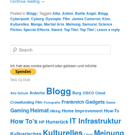
Continue reading
→
Posted in
Blogg
|
Tagged
Alita
,
Anime
,
Battle Angel
,
Blogg
,
Cyberpunk
,
Cyborg
,
Dystopia
,
Film
,
James Cameron
,
Kino
,
Kulturelles
,
Manga
,
Martial Arts
,
Meinung
,
Samurai
,
Science
Fiction
,
Special Effects
,
Sword
,
Top Titel
,
Top Titel
|
Leave a reply
S
e
a
r
Ich hab was cooles gelernt oder gelesen und möchte
c
h
TAG CLOUD
Blogg
Burg
Ardeche
CISCO
Cloud
Alte Schule
Gadgets
Frankreich
Crowdfunding
Film
Game
Fotografie
Heimat
Gaming
Home Improvement
How-To
Hiking
IT Infrastruktur
How To's
Hunsrück
HP
Kulturelles
Meinung
Kulinarisches
Linux