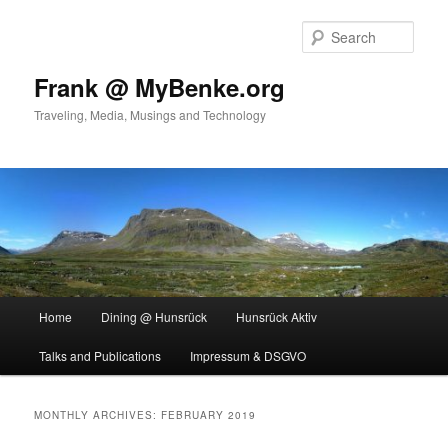
Skip
Skip
to
to
Sear
primary
secondary
content
content
Frank @ MyBenke.org
Traveling, Media, Musings and Technology
Main
Home
Dining @ Hunsrück
Hunsrück Aktiv
menu
Talks and Publications
Impressum & DSGVO
MONTHLY ARCHIVES:
FEBRUARY 2019