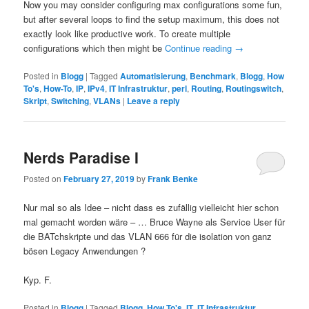
Now you may consider configuring max configurations some fun,
but after several loops to find the setup maximum, this does not
exactly look like productive work. To create multiple
configurations which then might be
Continue reading
→
Posted in
Blogg
|
Tagged
Automatisierung
,
Benchmark
,
Blogg
,
How
To's
,
How-To
,
IP
,
IPv4
,
IT Infrastruktur
,
perl
,
Routing
,
Routingswitch
,
Skript
,
Switching
,
VLANs
|
Leave a reply
Nerds Paradise I
Posted on
February 27, 2019
by
Frank Benke
Nur mal so als Idee – nicht dass es zufällig vielleicht hier schon
mal gemacht worden wäre – … Bruce Wayne als Service User für
die BATchskripte und das VLAN 666 für die isolation von ganz
bösen Legacy Anwendungen ?
Kyp. F.
Posted in
Blogg
|
Tagged
Blogg
,
How To's
,
IT
,
IT Infrastruktur
,