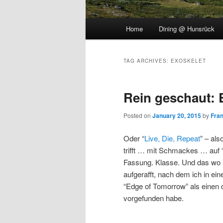
Main
Home
Dining @ Hunsrück
menu
TAG ARCHIVES:
EXOSKELET
Rein geschaut:
Posted on
January 20, 2015
by
Fra
Oder “
Live, Die, Repeat
” – als
trifft … mit Schmackes … auf 
Fassung. Klasse. Und das wo i
aufgerafft, nach dem ich in e
“Edge of Tomorrow” als einen 
vorgefunden habe.