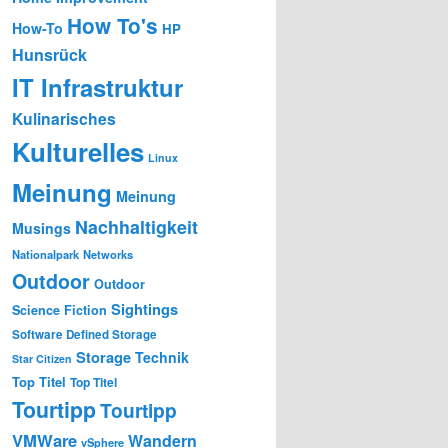
How To's
How-To
HP
Hunsrück
IT Infrastruktur
Kulinarisches
Kulturelles
Linux
Meinung
Meinung
Nachhaltigkeit
Musings
Nationalpark
Networks
Outdoor
Outdoor
Sightings
Science Fiction
Software Defined Storage
Storage
Technik
Star Citizen
Top Titel
Top Titel
Tourtipp
Tourtipp
VMWare
Wandern
vSphere