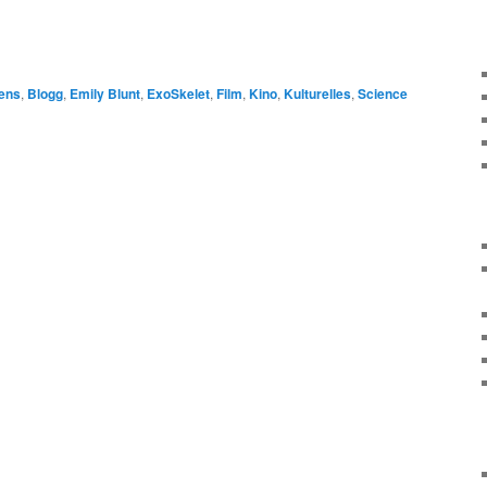
iens
,
Blogg
,
Emily Blunt
,
ExoSkelet
,
Film
,
Kino
,
Kulturelles
,
Science