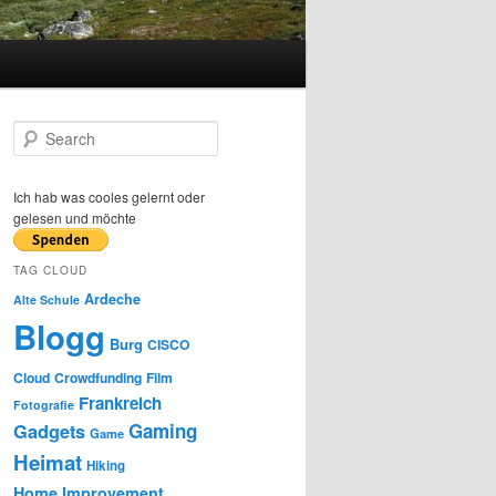
S
e
a
r
Ich hab was cooles gelernt oder
c
gelesen und möchte
h
TAG CLOUD
Ardeche
Alte Schule
Blogg
Burg
CISCO
Cloud
Crowdfunding
Film
Frankreich
Fotografie
Gaming
Gadgets
Game
Heimat
Hiking
Home Improvement