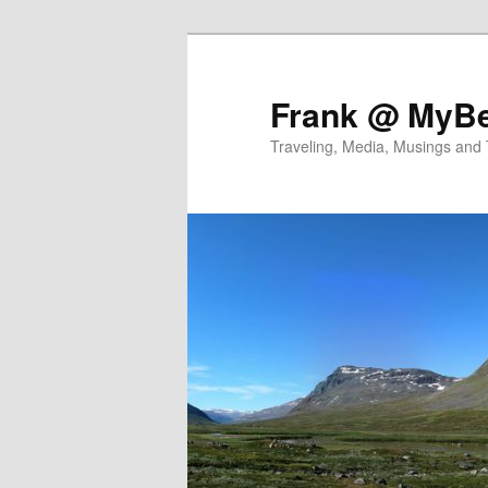
Skip
Skip
to
to
primary
secondary
Frank @ MyBe
content
content
Traveling, Media, Musings and