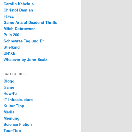
Carolin Kebekus
Christof Damian
F@zz
Game Arts at Deadend Thrills
Mitch Dobrowner
Puls 200
Schneyras Tag und Er
Stiefkind
UN*XE
Whatever by John Scalzi
CATEGORIES
Blogg
Game
How-To
IT Infrastructure
Kultur Tipp
Media
Meinung
Science Fiction
Tour-Tipp