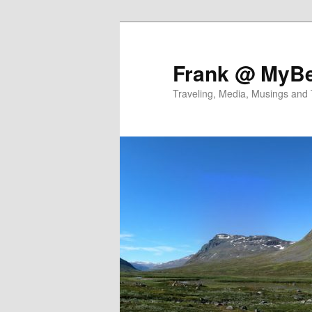
Skip
Skip
to
to
primary
secondary
Frank @ MyBe
content
content
Traveling, Media, Musings and