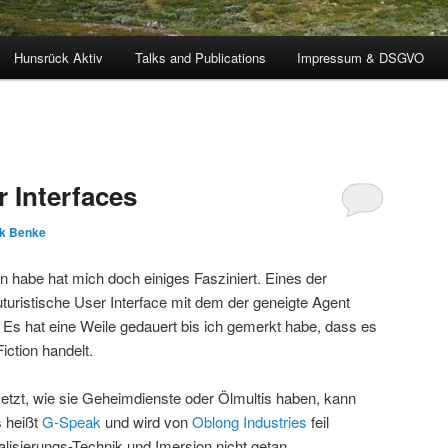
Hunsrück Aktiv
Talks and Publications
Impressum & DSGVO
 Interfaces
k Benke
 habe hat mich doch einiges Fasziniert. Eines der
uturistische User Interface mit dem der geneigte Agent
Es hat eine Weile gedauert bis ich gemerkt habe, dass es
iction handelt.
zt, wie sie Geheimdienste oder Ölmultis haben, kann
 heißt
G-Speak
und wird von
Oblong Industries
feil
alisierungs-Technik und Imersion nicht getan.