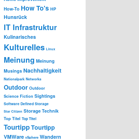
How To's
How-To
HP
Hunsrück
IT Infrastruktur
Kulinarisches
Kulturelles
Linux
Meinung
Meinung
Nachhaltigkeit
Musings
Nationalpark
Networks
Outdoor
Outdoor
Sightings
Science Fiction
Software Defined Storage
Storage
Technik
Star Citizen
Top Titel
Top Titel
Tourtipp
Tourtipp
VMWare
Wandern
vSphere