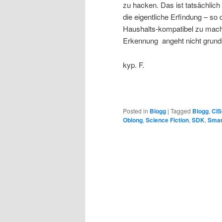
zu hacken. Das ist tatsächlic
die eigentliche Erfindung – so
Haushalts-kompatibel zu mach
Erkennung angeht nicht grund
kyp. F.
Posted in
Blogg
|
Tagged
Blogg
,
CI
Oblong
,
Science Fiction
,
SDK
,
Smar