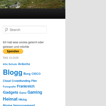
S
e
a
r
Ich hab was cooles gelernt oder
c
gelesen und möchte
h
TAG CLOUD
Ardeche
Alte Schule
Blogg
Burg
CISCO
Cloud
Crowdfunding
Film
Frankreich
Fotografie
Gaming
Gadgets
Game
Heimat
Hiking
Home Improvement