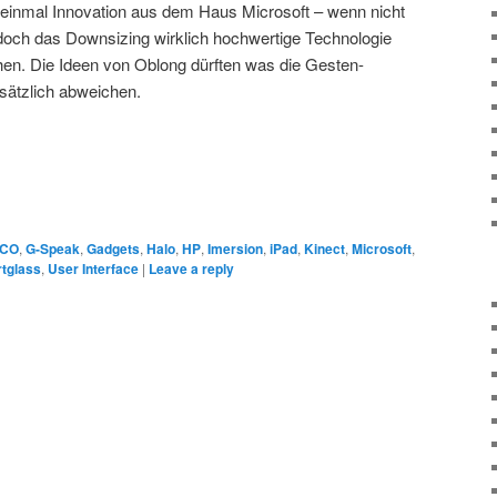
h einmal Innovation aus dem Haus Microsoft – wenn nicht
 doch das Downsizing wirklich hochwertige Technologie
en. Die Ideen von Oblong dürften was die Gesten-
sätzlich abweichen.
SCO
,
G-Speak
,
Gadgets
,
Halo
,
HP
,
Imersion
,
iPad
,
Kinect
,
Microsoft
,
tglass
,
User Interface
|
Leave a reply