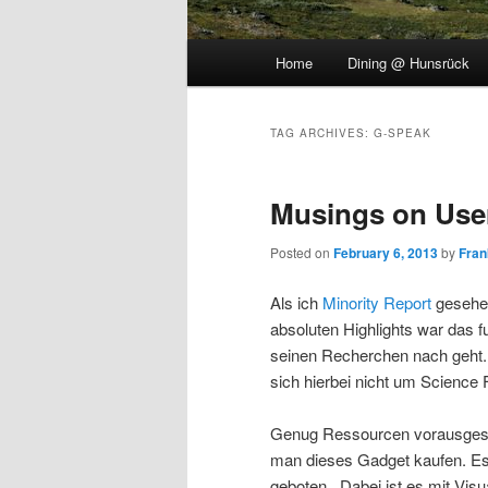
Main
Home
Dining @ Hunsrück
menu
TAG ARCHIVES:
G-SPEAK
Musings on User
Posted on
February 6, 2013
by
Fran
Als ich
Minority Report
gesehen
absoluten Highlights war das f
seinen Recherchen nach geht. 
sich hierbei nicht um Science F
Genug Ressourcen vorausgeset
man dieses Gadget kaufen. Es
geboten. Dabei ist es mit Visu