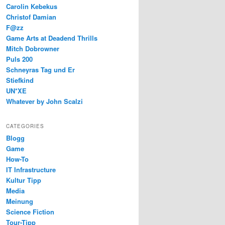
Carolin Kebekus
Christof Damian
F@zz
Game Arts at Deadend Thrills
Mitch Dobrowner
Puls 200
Schneyras Tag und Er
Stiefkind
UN*XE
Whatever by John Scalzi
CATEGORIES
Blogg
Game
How-To
IT Infrastructure
Kultur Tipp
Media
Meinung
Science Fiction
Tour-Tipp