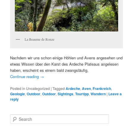
La Beaume de Ronze
Nachdem wir uns schon einige Höhlen und Avens angesehen und
etwas Wissen über den Karst des Ardeche Plateaus angelesen
haben, erscheint es einem bald zwangsläufig,
Continue reading
→
Posted in
Uncategorized
|
Tagged
Ardeche
,
Aven
,
Frankreich
,
Geologie
,
Outdoor
,
Outdoor
,
Sightings
,
Tourtipp
,
Wandern
|
Leave a
reply
S
e
a