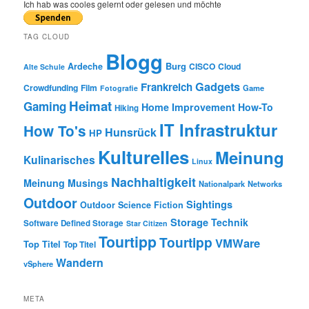
r
Ich hab was cooles gelernt oder gelesen und möchte
c
h
TAG CLOUD
Blogg
Burg
Ardeche
CISCO
Cloud
Alte Schule
Gadgets
Frankreich
Crowdfunding
Film
Game
Fotografie
Heimat
Gaming
Home Improvement
How-To
Hiking
IT Infrastruktur
How To's
Hunsrück
HP
Kulturelles
Meinung
Kulinarisches
Linux
Nachhaltigkeit
Meinung
Musings
Nationalpark
Networks
Outdoor
Sightings
Outdoor
Science Fiction
Storage
Technik
Software Defined Storage
Star Citizen
Tourtipp
Tourtipp
VMWare
Top Titel
Top Titel
Wandern
vSphere
META