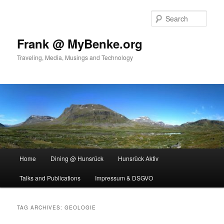
Skip
Skip
to
to
Sear
primary
secondary
content
content
Frank @ MyBenke.org
Traveling, Media, Musings and Technology
Main
Home
Dining @ Hunsrück
Hunsrück Aktiv
menu
Talks and Publications
Impressum & DSGVO
TAG ARCHIVES:
GEOLOGIE