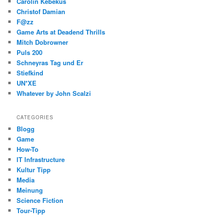
Carolin Kebekus
Christof Damian
F@zz
Game Arts at Deadend Thrills
Mitch Dobrowner
Puls 200
Schneyras Tag und Er
Stiefkind
UN*XE
Whatever by John Scalzi
CATEGORIES
Blogg
Game
How-To
IT Infrastructure
Kultur Tipp
Media
Meinung
Science Fiction
Tour-Tipp