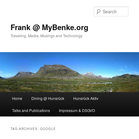
Skip
Skip
to
to
Sear
primary
secondary
content
content
Frank @ MyBenke.org
Traveling, Media, Musings and Technology
Main
Home
Dining @ Hunsrück
Hunsrück Aktiv
menu
Talks and Publications
Impressum & DSGVO
TAG ARCHIVES:
GOOGLE