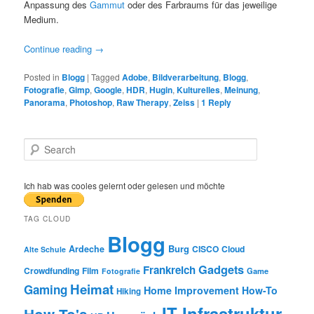
Anpassung des
Gammut
oder des Farbraums für das jeweilige
Medium.
Continue reading
→
Posted in
Blogg
|
Tagged
Adobe
,
Bildverarbeitung
,
Blogg
,
Fotografie
,
Gimp
,
Google
,
HDR
,
Hugin
,
Kulturelles
,
Meinung
,
Panorama
,
Photoshop
,
Raw Therapy
,
Zeiss
|
1
Reply
S
e
a
r
Ich hab was cooles gelernt oder gelesen und möchte
c
h
TAG CLOUD
Blogg
Burg
Ardeche
CISCO
Cloud
Alte Schule
Gadgets
Frankreich
Crowdfunding
Film
Game
Fotografie
Heimat
Gaming
Home Improvement
How-To
Hiking
IT Infrastruktur