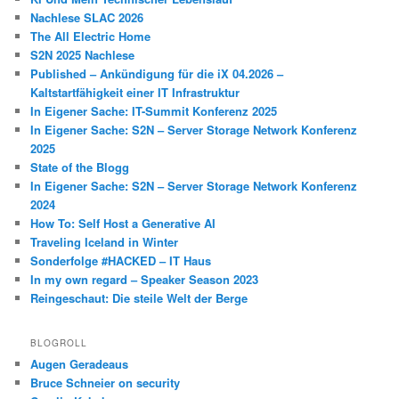
Nachlese SLAC 2026
The All Electric Home
S2N 2025 Nachlese
Published – Ankündigung für die iX 04.2026 –
Kaltstartfähigkeit einer IT Infrastruktur
In Eigener Sache: IT-Summit Konferenz 2025
In Eigener Sache: S2N – Server Storage Network Konferenz
2025
State of the Blogg
In Eigener Sache: S2N – Server Storage Network Konferenz
2024
How To: Self Host a Generative AI
Traveling Iceland in Winter
Sonderfolge #HACKED – IT Haus
In my own regard – Speaker Season 2023
Reingeschaut: Die steile Welt der Berge
BLOGROLL
Augen Geradeaus
Bruce Schneier on security