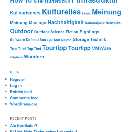
How To's
Hunsrück
HP
Kulturelles
Meinung
Kulinarisches
Linux
Nachhaltigkeit
Meinung
Musings
Nationalpark
Networks
Outdoor
Sightings
Outdoor
Science Fiction
Storage
Technik
Software Defined Storage
Star Citizen
Tourtipp
Tourtipp
VMWare
Top Titel
Top Titel
Wandern
vSphere
META
Register
Log in
Entries feed
Comments feed
WordPress.org
RECENT POSTS
Als Karrikatur?
KI Und Mein Technischer Lebenslauf