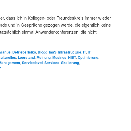
er, dass ich in Kollegen- oder Freundeskreis immer wieder
rde und in Gespräche gezogen werde, die eigentlich keine
tatsächlich einmal Anwenderkonferenzen, die nicht
rantie
,
Betriebsrisiko
,
Blogg
,
IaaS
,
Infrastructure
,
IT
,
IT
ulturelles
,
Leerstand
,
Meinung
,
Musings
,
NIST
,
Optimierung
,
 Management
,
Servicelevel
,
Services
,
Skalierung
,
y