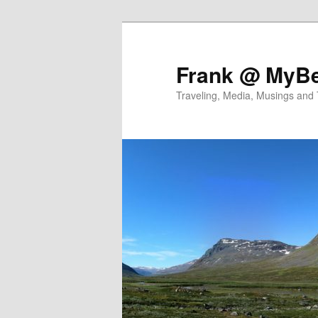
Skip
Skip
to
to
primary
secondary
Frank @ MyBe
content
content
Traveling, Media, Musings and