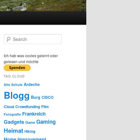
S
e
a
r
Ich hab was cooles gelernt oder
c
gelesen und möchte
h
TAG CLOUD
Ardeche
Alte Schule
Blogg
Burg
CISCO
Cloud
Crowdfunding
Film
Frankreich
Fotografie
Gaming
Gadgets
Game
Heimat
Hiking
Home Improvement