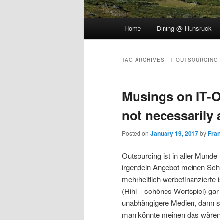
Main
Home
Dining @ Hunsrück
menu
TAG ARCHIVES:
IT OUTSOURCING
Musings on IT-O
not necessarily 
Posted on
January 19, 2017
by
Fra
Outsourcing ist in aller Mund
irgendein Angebot meinen Schre
mehrheitlich werbefinanziert
(Hihi – schönes Wortspiel) gar
unabhängigere Medien, dann st
man könnte meinen das wären e