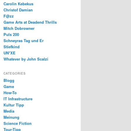
Carolin Kebekus
Christof Damian
F@zz
Game Arts at Deadend Thrills
Mitch Dobrowner
Puls 200
Schneyras Tag und Er
Stiefkind
UN*XE
Whatever by John Scalzi
CATEGORIES
Blogg
Game
How-To
IT Infrastructure
Kultur Tipp
Media
Meinung
Science Fiction
Tour-Tipp