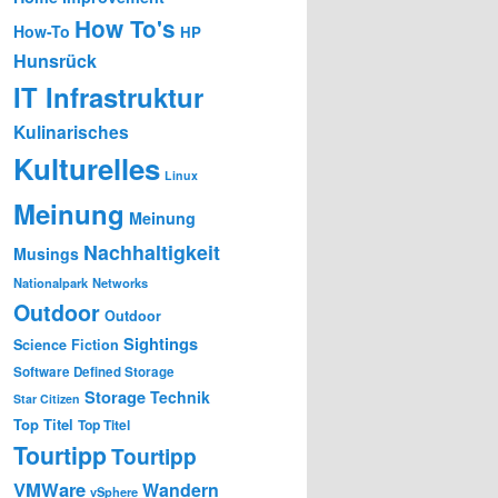
How To's
How-To
HP
Hunsrück
IT Infrastruktur
Kulinarisches
Kulturelles
Linux
Meinung
Meinung
Nachhaltigkeit
Musings
Nationalpark
Networks
Outdoor
Outdoor
Sightings
Science Fiction
Software Defined Storage
Storage
Technik
Star Citizen
Top Titel
Top Titel
Tourtipp
Tourtipp
VMWare
Wandern
vSphere