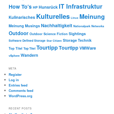
IT Infrastruktur
How To's
Hunsrück
HP
Kulturelles
Meinung
Kulinarisches
Linux
Nachhaltigkeit
Meinung
Musings
Nationalpark
Networks
Outdoor
Sightings
Outdoor
Science Fiction
Storage
Technik
Software Defined Storage
Star Citizen
Tourtipp
Tourtipp
VMWare
Top Titel
Top Titel
Wandern
vSphere
META
Register
Log in
Entries feed
Comments feed
WordPress.org
RECENT POSTS