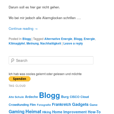
Darum soll es hier gar nicht gehen.
Wo bei mir jedoch alle Alarmglocken schrillen ….
Continue reading
→
Posted in
Blogg
|
Tagged
Alternative Energie
,
Blogg
,
Energie
,
Klimagipfel
,
Meinung
,
Nachhaltigkeit
|
Leave a reply
S
e
a
r
Ich hab was cooles gelernt oder gelesen und möchte
c
h
TAG CLOUD
Blogg
Burg
Ardeche
CISCO
Cloud
Alte Schule
Gadgets
Frankreich
Crowdfunding
Film
Game
Fotografie
Heimat
Gaming
Home Improvement
How-To
Hiking