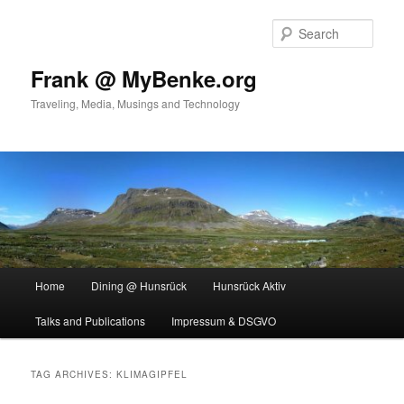
Skip
Skip
to
to
Sear
primary
secondary
content
content
Frank @ MyBenke.org
Traveling, Media, Musings and Technology
Main
Home
Dining @ Hunsrück
Hunsrück Aktiv
menu
Talks and Publications
Impressum & DSGVO
TAG ARCHIVES:
KLIMAGIPFEL