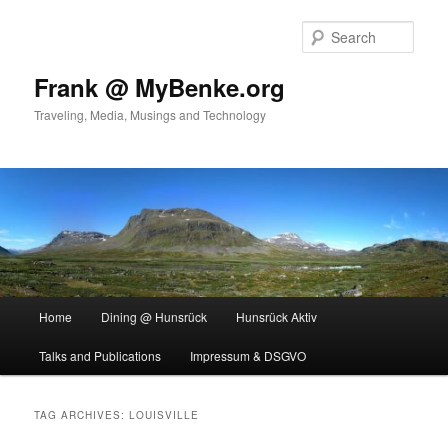
Skip
Skip
to
to
Sear
primary
secondary
content
content
Frank @ MyBenke.org
Traveling, Media, Musings and Technology
Main
Home
Dining @ Hunsrück
Hunsrück Aktiv
menu
Talks and Publications
Impressum & DSGVO
TAG ARCHIVES:
LOUISVILLE