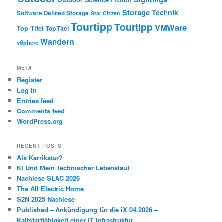
Outdoor
Science Fiction
Storage
Technik
Software Defined Storage
Star Citizen
Tourtipp
Tourtipp
VMWare
Top Titel
Top Titel
Wandern
vSphere
META
Register
Log in
Entries feed
Comments feed
WordPress.org
RECENT POSTS
Als Karrikatur?
KI Und Mein Technischer Lebenslauf
Nachlese SLAC 2026
The All Electric Home
S2N 2025 Nachlese
Published – Ankündigung für die iX 04.2026 –
Kaltstartfähigkeit einer IT Infrastruktur