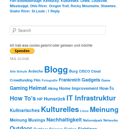
Fort Boonsborough
,
Kentucky
,
Kulturelles
,
Lewis
,
Louisville
,
Mississippi
,
Ohio River
,
Oregon Trail
,
Rocky Mountains
,
Shawnee
,
Snake River
,
St.Louis
|
1
Reply
S
e
a
r
Ich hab was cooles gelernt oder gelesen und möchte
c
h
TAG CLOUD
Blogg
Burg
Ardeche
CISCO
Cloud
Alte Schule
Gadgets
Frankreich
Crowdfunding
Film
Game
Fotografie
Heimat
Gaming
Home Improvement
How-To
Hiking
IT Infrastruktur
How To's
Hunsrück
HP
Kulturelles
Meinung
Kulinarisches
Linux
Nachhaltigkeit
Meinung
Musings
Nationalpark
Networks
Outdoor
Sightings