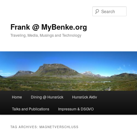
Skip
Skip
to
to
Sear
primary
secondary
content
content
Frank @ MyBenke.org
Traveling, Media, Musings and Technology
Main
Home
Dining @ Hunsrück
Hunsrück Aktiv
menu
Talks and Publications
Impressum & DSGVO
TAG ARCHIVES:
MAGNETVERSCHLUSS