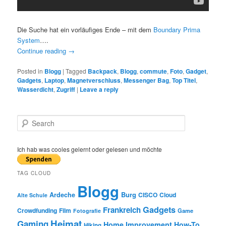
Die Suche hat ein vorläufiges Ende – mit dem
Boundary Prima
System
….
Continue reading
→
Posted in
Blogg
|
Tagged
Backpack
,
Blogg
,
commute
,
Foto
,
Gadget
,
Gadgets
,
Laptop
,
Magnetverschluss
,
Messenger Bag
,
Top Titel
,
Wasserdicht
,
Zugriff
|
Leave a reply
S
e
a
r
Ich hab was cooles gelernt oder gelesen und möchte
c
h
TAG CLOUD
Blogg
Burg
Ardeche
CISCO
Cloud
Alte Schule
Gadgets
Frankreich
Crowdfunding
Film
Game
Fotografie
Heimat
Gaming
Home Improvement
How-To
Hiking