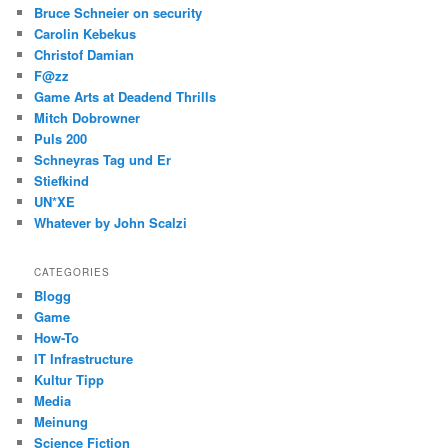
Bruce Schneier on security
Carolin Kebekus
Christof Damian
F@zz
Game Arts at Deadend Thrills
Mitch Dobrowner
Puls 200
Schneyras Tag und Er
Stiefkind
UN*XE
Whatever by John Scalzi
CATEGORIES
Blogg
Game
How-To
IT Infrastructure
Kultur Tipp
Media
Meinung
Science Fiction