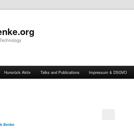
nke.org
 Technology
Hunsrück Aktiv
Talks and Publications
Impressum & DSGVO
nk Benke