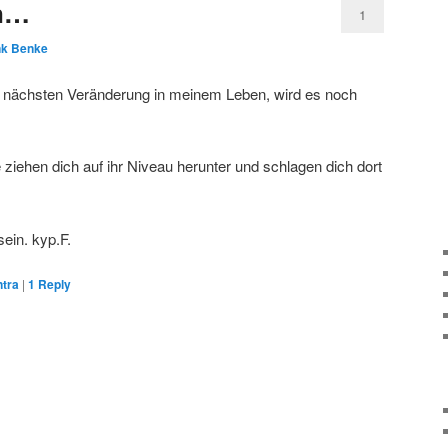
en…
1
nk Benke
r nächsten Veränderung in meinem Leben, wird es noch
ie ziehen dich auf ihr Niveau herunter und schlagen dich dort
ein. kyp.F.
tra
|
1
Reply