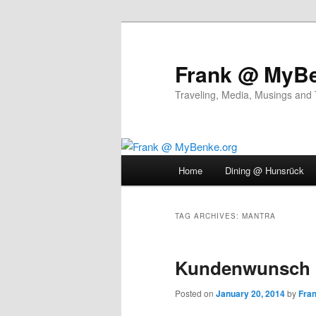
Skip
Skip
to
to
primary
secondary
Frank @ MyBe
content
content
Traveling, Media, Musings and
Main
Home
Dining @ Hunsrück
menu
TAG ARCHIVES:
MANTRA
Kundenwunsch
Posted on
January 20, 2014
by
Fra