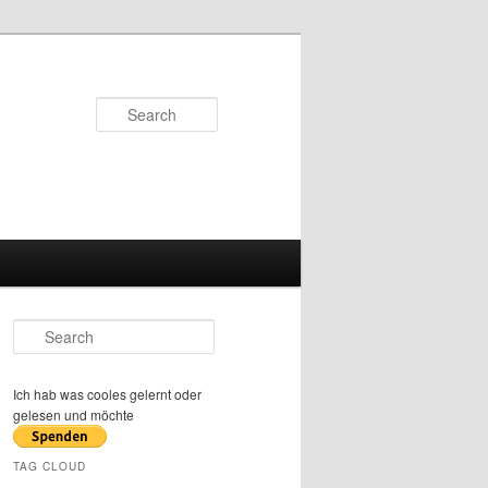
Search
S
e
a
r
Ich hab was cooles gelernt oder
c
gelesen und möchte
h
TAG CLOUD