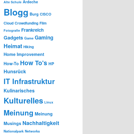
Ardeche
Alte Schule
Blogg
Burg
CISCO
Cloud
Crowdfunding
Film
Frankreich
Fotografie
Gaming
Gadgets
Game
Heimat
Hiking
Home Improvement
How To's
How-To
HP
Hunsrück
IT Infrastruktur
Kulinarisches
Kulturelles
Linux
Meinung
Meinung
Nachhaltigkeit
Musings
Nationalpark
Networks