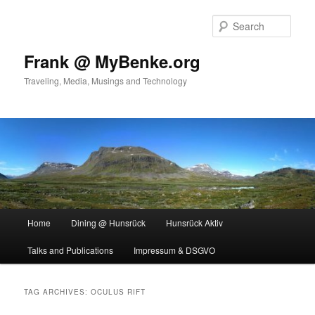
Skip
Skip
to
to
Sear
primary
secondary
content
content
Frank @ MyBenke.org
Traveling, Media, Musings and Technology
Main
Home
Dining @ Hunsrück
Hunsrück Aktiv
menu
Talks and Publications
Impressum & DSGVO
TAG ARCHIVES:
OCULUS RIFT