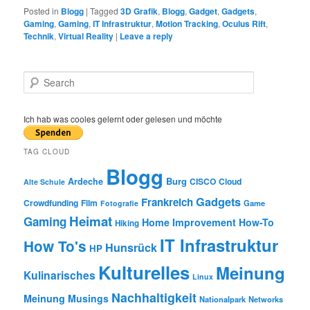
Posted in
Blogg
|
Tagged
3D Grafik
,
Blogg
,
Gadget
,
Gadgets
,
Gaming
,
Gaming
,
IT Infrastruktur
,
Motion Tracking
,
Oculus Rift
,
Technik
,
Virtual Reality
|
Leave a reply
S
e
a
r
Ich hab was cooles gelernt oder gelesen und möchte
c
h
TAG CLOUD
Blogg
Burg
Ardeche
CISCO
Cloud
Alte Schule
Gadgets
Frankreich
Crowdfunding
Film
Game
Fotografie
Heimat
Gaming
Home Improvement
How-To
Hiking
IT Infrastruktur
How To's
Hunsrück
HP
Kulturelles
Meinung
Kulinarisches
Linux
Nachhaltigkeit
Meinung
Musings
Nationalpark
Networks