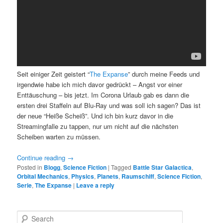
Seit einiger Zeit geistert “
The Expanse
” durch meine Feeds und
irgendwie habe ich mich davor gedrückt – Angst vor einer
Enttäuschung – bis jetzt. Im Corona Urlaub gab es dann die
ersten drei Staffeln auf Blu-Ray und was soll ich sagen? Das ist
der neue “Heiße Scheiß”. Und ich bin kurz davor in die
Streamingfalle zu tappen, nur um nicht auf die nächsten
Scheiben warten zu müssen.
Continue reading
→
Posted in
Blogg
,
Science Fiction
|
Tagged
Battle Star Galactica
,
Orbital Mechanics
,
Physics
,
Planets
,
Raumschiff
,
Science Fiction
,
Serie
,
The Expanse
|
Leave a reply
S