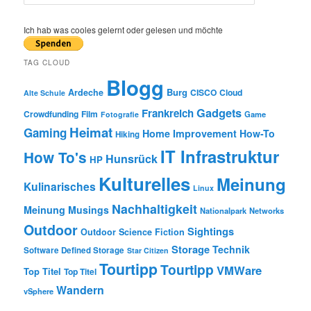
e
a
r
Ich hab was cooles gelernt oder gelesen und möchte
c
h
TAG CLOUD
Blogg
Burg
Ardeche
CISCO
Cloud
Alte Schule
Gadgets
Frankreich
Crowdfunding
Film
Game
Fotografie
Heimat
Gaming
Home Improvement
How-To
Hiking
IT Infrastruktur
How To's
Hunsrück
HP
Kulturelles
Meinung
Kulinarisches
Linux
Nachhaltigkeit
Meinung
Musings
Nationalpark
Networks
Outdoor
Sightings
Outdoor
Science Fiction
Storage
Technik
Software Defined Storage
Star Citizen
Tourtipp
Tourtipp
VMWare
Top Titel
Top Titel
Wandern
vSphere