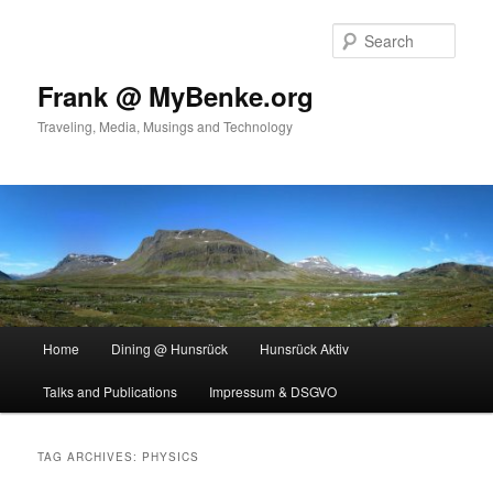
Skip
Skip
to
to
Sear
primary
secondary
content
content
Frank @ MyBenke.org
Traveling, Media, Musings and Technology
Main
Home
Dining @ Hunsrück
Hunsrück Aktiv
menu
Talks and Publications
Impressum & DSGVO
TAG ARCHIVES:
PHYSICS