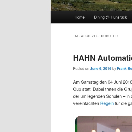
Main
Home
Dining @ Hunsrück
menu
TAG ARCHIVES:
ROBOTER
HAHN Automati
Posted on
June 6, 2016
by
Frank B
Am Samstag den 04 Juni 2016
Cup statt. Dabei treten die G
der umliegenden Schulen – in 
vereinfachten
Regeln
für die g