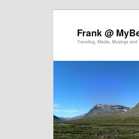
Skip
Skip
to
to
primary
secondary
Frank @ MyBe
content
content
Traveling, Media, Musings and