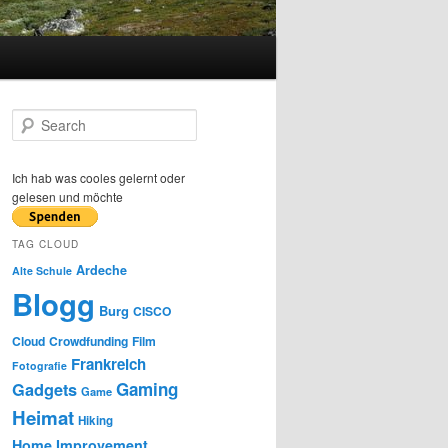
S
e
a
r
Ich hab was cooles gelernt oder
c
gelesen und möchte
h
TAG CLOUD
Ardeche
Alte Schule
Blogg
Burg
CISCO
Cloud
Crowdfunding
Film
Frankreich
Fotografie
Gaming
Gadgets
Game
Heimat
Hiking
Home Improvement