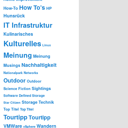
How To's
How-To
HP
Hunsrück
IT Infrastruktur
Kulinarisches
Kulturelles
Linux
Meinung
Meinung
Nachhaltigkeit
Musings
Nationalpark
Networks
Outdoor
Outdoor
Sightings
Science Fiction
Software Defined Storage
Storage
Technik
Star Citizen
Top Titel
Top Titel
Tourtipp
Tourtipp
VMWare
Wandern
vSphere