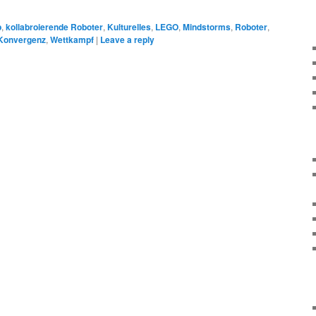
p
,
kollabroierende Roboter
,
Kulturelles
,
LEGO
,
Mindstorms
,
Roboter
,
 Konvergenz
,
Wettkampf
|
Leave a reply