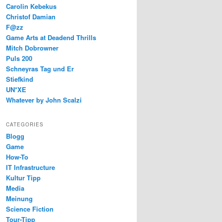
Carolin Kebekus
Christof Damian
F@zz
Game Arts at Deadend Thrills
Mitch Dobrowner
Puls 200
Schneyras Tag und Er
Stiefkind
UN*XE
Whatever by John Scalzi
CATEGORIES
Blogg
Game
How-To
IT Infrastructure
Kultur Tipp
Media
Meinung
Science Fiction
Tour-Tipp