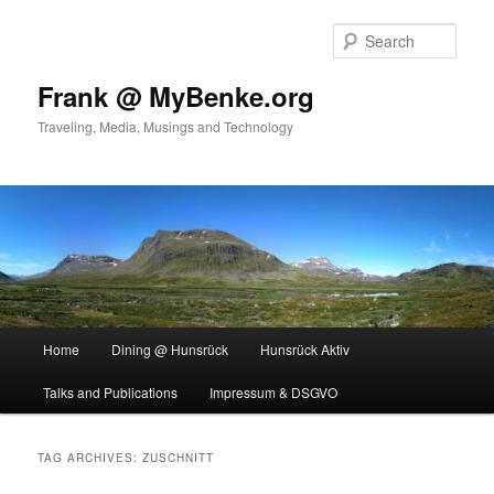
Skip
Skip
to
to
Sear
primary
secondary
content
content
Frank @ MyBenke.org
Traveling, Media, Musings and Technology
Main
Home
Dining @ Hunsrück
Hunsrück Aktiv
menu
Talks and Publications
Impressum & DSGVO
TAG ARCHIVES:
ZUSCHNITT