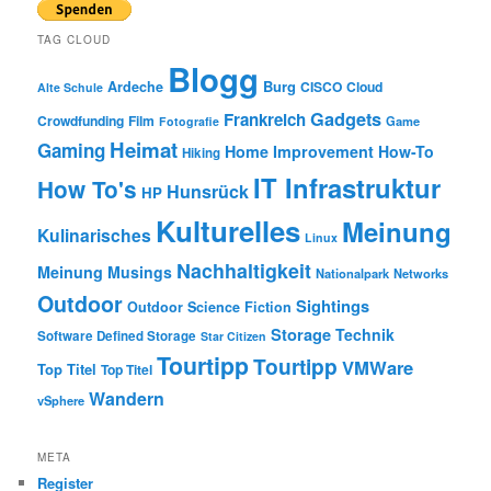
c
h
TAG CLOUD
Blogg
Burg
Ardeche
CISCO
Cloud
Alte Schule
Gadgets
Frankreich
Crowdfunding
Film
Game
Fotografie
Heimat
Gaming
Home Improvement
How-To
Hiking
IT Infrastruktur
How To's
Hunsrück
HP
Kulturelles
Meinung
Kulinarisches
Linux
Nachhaltigkeit
Meinung
Musings
Nationalpark
Networks
Outdoor
Sightings
Outdoor
Science Fiction
Storage
Technik
Software Defined Storage
Star Citizen
Tourtipp
Tourtipp
VMWare
Top Titel
Top Titel
Wandern
vSphere
META
Register