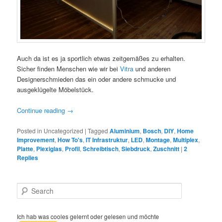
Auch da ist es ja sportlich etwas zeitgemäßes zu erhalten.
Sicher finden Menschen wie wir bei
Vitra
und anderen
Designerschmieden das ein oder andere schmucke und
ausgeklügelte Möbelstück.
Continue reading
→
Posted in
Uncategorized
|
Tagged
Aluminium
,
Bosch
,
DIY
,
Home
Improvement
,
How To's
,
IT Infrastruktur
,
LED
,
Montage
,
Multiplex
,
Platte
,
Plexiglas
,
Profil
,
Schreibtisch
,
Siebdruck
,
Zuschnitt
|
2
Replies
S
e
a
r
Ich hab was cooles gelernt oder gelesen und möchte