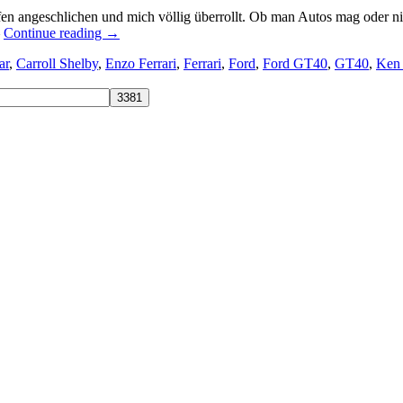
en angeschlichen und mich völlig überrollt. Ob man Autos mag oder n
–
Continue reading
→
ar
,
Carroll Shelby
,
Enzo Ferrari
,
Ferrari
,
Ford
,
Ford GT40
,
GT40
,
Ken 