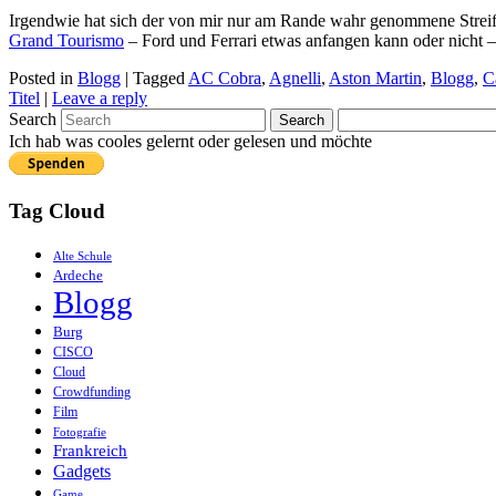
Irgendwie hat sich der von mir nur am Rande wahr genommene Streif
Grand Tourismo
– Ford und Ferrari etwas anfangen kann oder nicht 
Posted in
Blogg
|
Tagged
AC Cobra
,
Agnelli
,
Aston Martin
,
Blogg
,
C
Titel
|
Leave a reply
Search
Ich hab was cooles gelernt oder gelesen und möchte
Tag Cloud
Alte Schule
Ardeche
Blogg
Burg
CISCO
Cloud
Crowdfunding
Film
Fotografie
Frankreich
Gadgets
Game