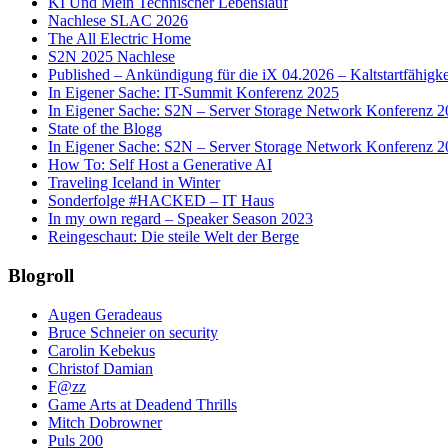
KI Und Mein Technischer Lebenslauf
Nachlese SLAC 2026
The All Electric Home
S2N 2025 Nachlese
Published – Ankündigung für die iX 04.2026 – Kaltstartfähigkeit
In Eigener Sache: IT-Summit Konferenz 2025
In Eigener Sache: S2N – Server Storage Network Konferenz 
State of the Blogg
In Eigener Sache: S2N – Server Storage Network Konferenz 
How To: Self Host a Generative AI
Traveling Iceland in Winter
Sonderfolge #HACKED – IT Haus
In my own regard – Speaker Season 2023
Reingeschaut: Die steile Welt der Berge
Blogroll
Augen Geradeaus
Bruce Schneier on security
Carolin Kebekus
Christof Damian
F@zz
Game Arts at Deadend Thrills
Mitch Dobrowner
Puls 200