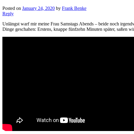
Posted on
January 24, 2020
by
Frank Benke
Reply
Unlängst warf mir meine Frau Samstags Abends – beide noch irgendw
Dinge geschahen: Erstens, knappe fünfzehn Minuten später, saßen wir