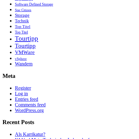
Software Defined Storage
Star Citizen
Storage
Technik
Top Titel
Top Titel
Tourtipp
Tourtipp
VMWare
vSphere
Wandern
Meta
Register
Log in
Entries feed
Comments feed
WordPress.org
Recent Posts
Als Karrikatur?