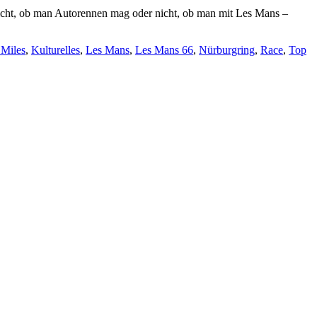
icht, ob man Autorennen mag oder nicht, ob man mit Les Mans –
Miles
,
Kulturelles
,
Les Mans
,
Les Mans 66
,
Nürburgring
,
Race
,
Top