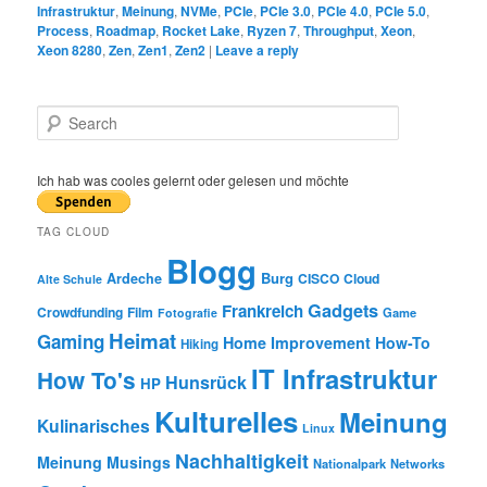
Infrastruktur
,
Meinung
,
NVMe
,
PCIe
,
PCIe 3.0
,
PCIe 4.0
,
PCIe 5.0
,
Process
,
Roadmap
,
Rocket Lake
,
Ryzen 7
,
Throughput
,
Xeon
,
Xeon 8280
,
Zen
,
Zen1
,
Zen2
|
Leave a reply
S
e
a
r
Ich hab was cooles gelernt oder gelesen und möchte
c
h
TAG CLOUD
Blogg
Burg
Ardeche
CISCO
Cloud
Alte Schule
Gadgets
Frankreich
Crowdfunding
Film
Game
Fotografie
Heimat
Gaming
Home Improvement
How-To
Hiking
IT Infrastruktur
How To's
Hunsrück
HP
Kulturelles
Meinung
Kulinarisches
Linux
Nachhaltigkeit
Meinung
Musings
Nationalpark
Networks