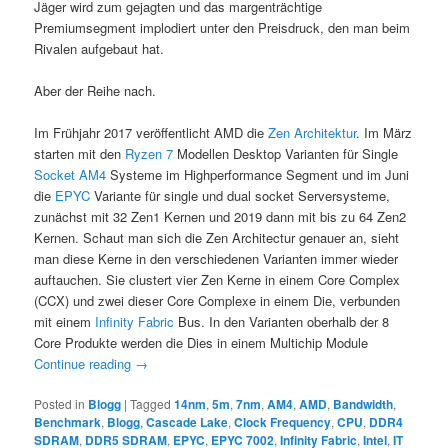
Jäger wird zum gejagten und das margenträchtige
Premiumsegment implodiert unter den Preisdruck, den man beim
Rivalen aufgebaut hat.
Aber der Reihe nach.
Im Frühjahr 2017 veröffentlicht AMD die
Zen Architektur
. Im März
starten mit den
Ryzen 7
Modellen Desktop Varianten für Single
Socket AM4
Systeme im Highperformance Segment und im Juni
die
EPYC
Variante für single und dual socket Serversysteme,
zunächst mit 32 Zen1 Kernen und 2019 dann mit bis zu 64 Zen2
Kernen. Schaut man sich die Zen Architectur genauer an, sieht
man diese Kerne in den verschiedenen Varianten immer wieder
auftauchen. Sie clustert vier Zen Kerne in einem Core Complex
(CCX) und zwei dieser Core Complexe in einem Die, verbunden
mit einem
Infinity Fabric
Bus. In den Varianten oberhalb der 8
Core Produkte werden die Dies in einem Multichip Module
Continue reading
→
Posted in
Blogg
|
Tagged
14nm
,
5m
,
7nm
,
AM4
,
AMD
,
Bandwidth
,
Benchmark
,
Blogg
,
Cascade Lake
,
Clock Frequency
,
CPU
,
DDR4
SDRAM
,
DDR5 SDRAM
,
EPYC
,
EPYC 7002
,
Infinity Fabric
,
Intel
,
IT