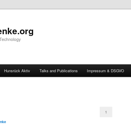
nke.org
 Technology
Hunsrück Aktiv
Talks and Publications
Impressum & DSGVO
1
enke