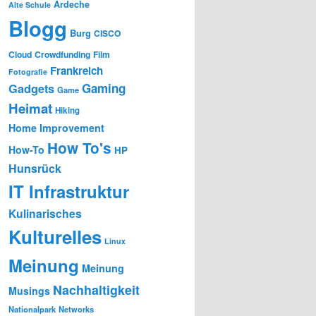
Ardeche
Alte Schule
Blogg
Burg
CISCO
Cloud
Crowdfunding
Film
Frankreich
Fotografie
Gaming
Gadgets
Game
Heimat
Hiking
Home Improvement
How To's
How-To
HP
Hunsrück
IT Infrastruktur
Kulinarisches
Kulturelles
Linux
Meinung
Meinung
Nachhaltigkeit
Musings
Nationalpark
Networks