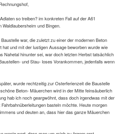
 Rechnungshof,
 Adlaten so treiben? im konkreten Fall auf der A61
n Waldlaubersheim und Bingen.
Baustelle war, die zuletzt zu einer der modernen Beton
rt hat und mit der lustigen Aussage beworben wurde wie
ns Nahetal hinunter sei, war doch letzten Herbst tatsächlich
Baustellen- und Stau- loses Vorankommen, jedenfalls wenn
 später, wurde rechtzeitig zur Osterferienzeit die Baustelle
s schöne Beton- Mäuerchen wird in der Mitte feinsäuberlich
ung hab ich noch geargwöhnt, dass doch irgendwas mit der
 Fahrbahnüberleitungen basteln möchte. Heute morgen
 immens und deuten an, dass hier das ganze Mäuerchen
h so wenig wert, dass man um mich zu ärgern erst