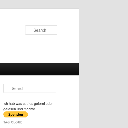
Search
S
e
a
r
Ich hab was cooles gelernt oder
c
gelesen und möchte
h
TAG CLOUD