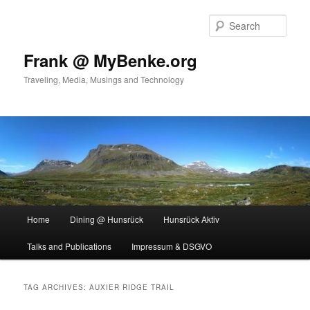
Skip
Skip
to
to
Sear
primary
secondary
content
content
Frank @ MyBenke.org
Traveling, Media, Musings and Technology
Main
Home
Dining @ Hunsrück
Hunsrück Aktiv
menu
Talks and Publications
Impressum & DSGVO
TAG ARCHIVES:
AUXIER RIDGE TRAIL