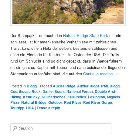
Der Statepark – der auch den
Natural Bridge State Park
mit ein
schliesst, ist für amerikanische Verhältnisse mit zahlreichen
Trails, bzw. einem Netz der selben, bestens erschlossen und
auch ein Eldorado für Kletterer – im Osten der USA. Die Trails
rund um Schlucht sind so dicht gepackt, dass in Wanderführern
oft ein ganzes Kapitel mit Touren und nahe beieinander liegenden
Startpunkten aufgeführt sind, die auf den
Continue reading
→
Posted in
Blogg
|
Tagged
Auxier Ridge
,
Auxier Ridge Trail
,
Blogg
,
Courthouse Rock
,
Daniel Boone National Forest
,
Double Arch
,
Hiking
,
Kentucky
,
Kulinarisches
,
Kulturelles
,
Lexington
,
Miguels
Pizza
,
Natural Bridge
,
Outdoor
,
Red River
,
Red River Gorge
,
Tourtipp
,
USA
|
Leave a reply
S
e