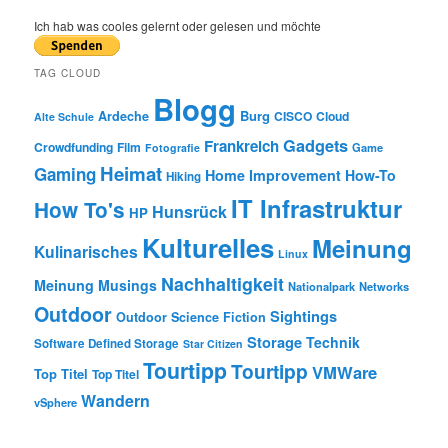
a
r
Ich hab was cooles gelernt oder gelesen und möchte
c
h
TAG CLOUD
Blogg
Burg
Ardeche
CISCO
Cloud
Alte Schule
Gadgets
Frankreich
Crowdfunding
Film
Game
Fotografie
Heimat
Gaming
Home Improvement
How-To
Hiking
IT Infrastruktur
How To's
Hunsrück
HP
Kulturelles
Meinung
Kulinarisches
Linux
Nachhaltigkeit
Meinung
Musings
Nationalpark
Networks
Outdoor
Sightings
Outdoor
Science Fiction
Storage
Technik
Software Defined Storage
Star Citizen
Tourtipp
Tourtipp
VMWare
Top Titel
Top Titel
Wandern
vSphere