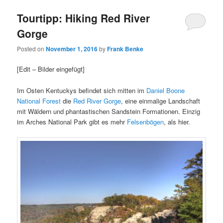
Tourtipp: Hiking Red River
Gorge
Posted on
November 1, 2016
by
Frank Benke
[Edit – Bilder eingefügt]
Im Osten Kentuckys befindet sich mitten im
Daniel Boone
National Forest
die
Red River Gorge
, eine einmalige Landschaft
mit Wäldern und phantastischen Sandstein Formationen. Einzig
im Arches National Park gibt es mehr
Felsenbögen
, als hier.