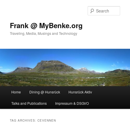
Skip
Skip
to
to
Sear
primary
secondary
content
content
Frank @ MyBenke.org
Traveling, Media, Musings and Technology
Main
Home
Dining @ Hunsrück
Hunsrück Aktiv
menu
Talks and Publications
Impressum & DSGVO
TAG ARCHIVES:
CEVENNEN