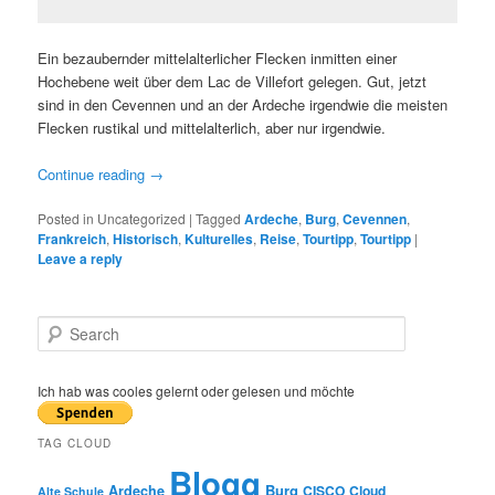
Ein bezaubernder mittelalterlicher Flecken inmitten einer
Hochebene weit über dem Lac de Villefort gelegen. Gut, jetzt
sind in den Cevennen und an der Ardeche irgendwie die meisten
Flecken rustikal und mittelalterlich, aber nur irgendwie.
Continue reading
→
Posted in
Uncategorized
|
Tagged
Ardeche
,
Burg
,
Cevennen
,
Frankreich
,
Historisch
,
Kulturelles
,
Reise
,
Tourtipp
,
Tourtipp
|
Leave a reply
S
e
a
r
Ich hab was cooles gelernt oder gelesen und möchte
c
h
TAG CLOUD
Blogg
Burg
Ardeche
CISCO
Cloud
Alte Schule