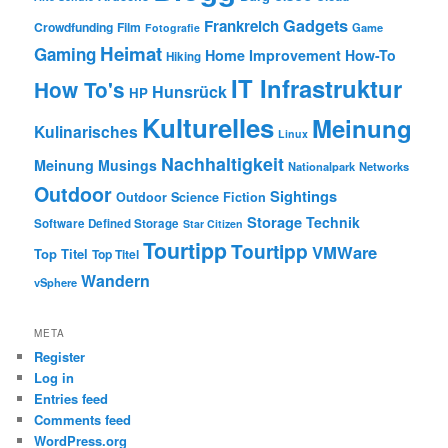
Gadgets
Frankreich
Crowdfunding
Film
Game
Fotografie
Heimat
Gaming
Home Improvement
How-To
Hiking
IT Infrastruktur
How To's
Hunsrück
HP
Kulturelles
Meinung
Kulinarisches
Linux
Nachhaltigkeit
Meinung
Musings
Nationalpark
Networks
Outdoor
Sightings
Outdoor
Science Fiction
Storage
Technik
Software Defined Storage
Star Citizen
Tourtipp
Tourtipp
VMWare
Top Titel
Top Titel
Wandern
vSphere
META
Register
Log in
Entries feed
Comments feed
WordPress.org