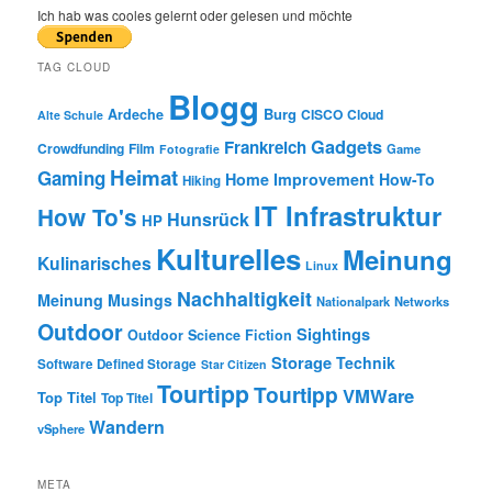
r
Ich hab was cooles gelernt oder gelesen und möchte
c
h
TAG CLOUD
Blogg
Burg
Ardeche
CISCO
Cloud
Alte Schule
Gadgets
Frankreich
Crowdfunding
Film
Game
Fotografie
Heimat
Gaming
Home Improvement
How-To
Hiking
IT Infrastruktur
How To's
Hunsrück
HP
Kulturelles
Meinung
Kulinarisches
Linux
Nachhaltigkeit
Meinung
Musings
Nationalpark
Networks
Outdoor
Sightings
Outdoor
Science Fiction
Storage
Technik
Software Defined Storage
Star Citizen
Tourtipp
Tourtipp
VMWare
Top Titel
Top Titel
Wandern
vSphere
META