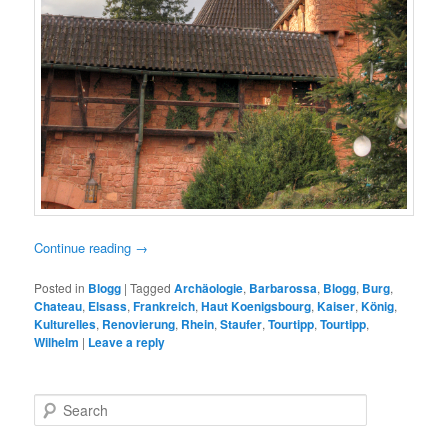
Continue reading
→
Posted in
Blogg
|
Tagged
Archäologie
,
Barbarossa
,
Blogg
,
Burg
,
Chateau
,
Elsass
,
Frankreich
,
Haut Koenigsbourg
,
Kaiser
,
König
,
Kulturelles
,
Renovierung
,
Rhein
,
Staufer
,
Tourtipp
,
Tourtipp
,
Wilhelm
|
Leave a reply
S
e
a