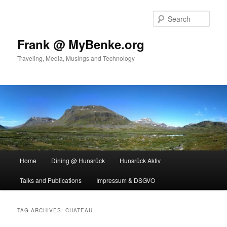
Skip
Skip
to
to
Sear
primary
secondary
content
content
Frank @ MyBenke.org
Traveling, Media, Musings and Technology
Main
Home
Dining @ Hunsrück
Hunsrück Aktiv
menu
Talks and Publications
Impressum & DSGVO
TAG ARCHIVES:
CHATEAU