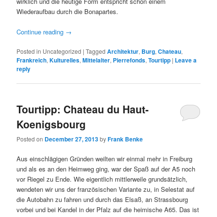
wirklich und die heutige Form entspricht schon einem
Wiederaufbau durch die Bonapartes.
Continue reading
→
Posted in
Uncategorized
|
Tagged
Architektur
,
Burg
,
Chateau
,
Frankreich
,
Kulturelles
,
Mittelalter
,
Pierrefonds
,
Tourtipp
|
Leave a
reply
Tourtipp: Chateau du Haut-
Koenigsbourg
Posted on
December 27, 2013
by
Frank Benke
Aus einschlägigen Gründen weilten wir einmal mehr in Freiburg
und als es an den Heimweg ging, war der Spaß auf der A5 noch
vor Riegel zu Ende. Wie eigentlich mittlerweile grundsätzlich,
wendeten wir uns der französischen Variante zu, in Selestat auf
die Autobahn zu fahren und durch das Elsaß, an Strassbourg
vorbei und bei Kandel in der Pfalz auf die heimische A65. Das ist