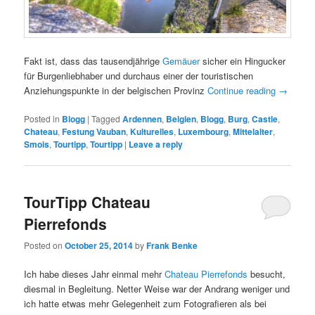
Fakt ist, dass das tausendjährige
Gemäuer
sicher ein Hingucker
für Burgenliebhaber und durchaus einer der touristischen
Anziehungspunkte in der belgischen Provinz
Continue reading
→
Posted in
Blogg
|
Tagged
Ardennen
,
Belgien
,
Blogg
,
Burg
,
Castle
,
Chateau
,
Festung Vauban
,
Kulturelles
,
Luxembourg
,
Mittelalter
,
Smois
,
Tourtipp
,
Tourtipp
|
Leave a reply
TourTipp Chateau
Pierrefonds
Posted on
October 25, 2014
by
Frank Benke
Ich habe dieses Jahr einmal mehr
Chateau Pierrefonds
besucht,
diesmal in Begleitung. Netter Weise war der Andrang weniger und
ich hatte etwas mehr Gelegenheit zum Fotografieren als bei