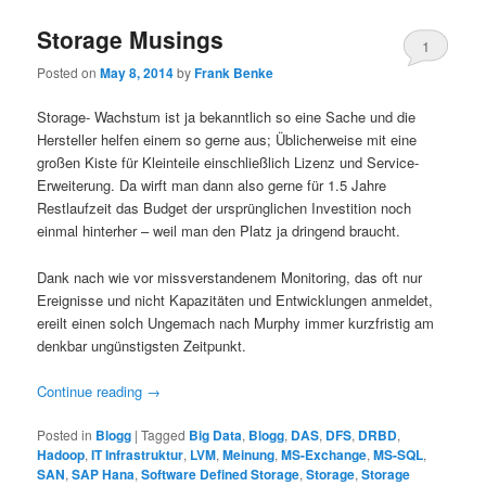
Storage Musings
1
Posted on
May 8, 2014
by
Frank Benke
Storage- Wachstum ist ja bekanntlich so eine Sache und die
Hersteller helfen einem so gerne aus; Üblicherweise mit eine
großen Kiste für Kleinteile einschließlich Lizenz und Service-
Erweiterung. Da wirft man dann also gerne für 1.5 Jahre
Restlaufzeit das Budget der ursprünglichen Investition noch
einmal hinterher – weil man den Platz ja dringend braucht.
Dank nach wie vor missverstandenem Monitoring, das oft nur
Ereignisse und nicht Kapazitäten und Entwicklungen anmeldet,
ereilt einen solch Ungemach nach Murphy immer kurzfristig am
denkbar ungünstigsten Zeitpunkt.
Continue reading
→
Posted in
Blogg
|
Tagged
Big Data
,
Blogg
,
DAS
,
DFS
,
DRBD
,
Hadoop
,
IT Infrastruktur
,
LVM
,
Meinung
,
MS-Exchange
,
MS-SQL
,
SAN
,
SAP Hana
,
Software Defined Storage
,
Storage
,
Storage