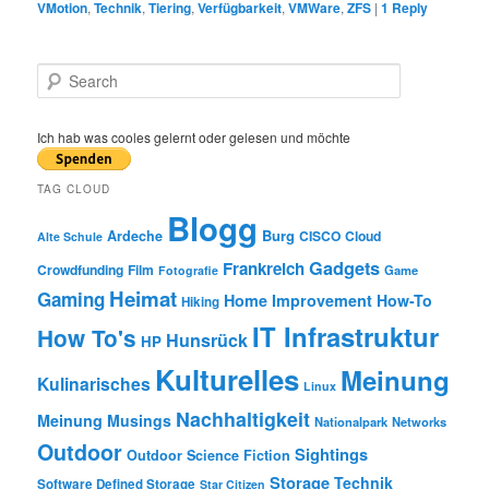
VMotion
,
Technik
,
Tiering
,
Verfügbarkeit
,
VMWare
,
ZFS
|
1
Reply
S
e
a
r
Ich hab was cooles gelernt oder gelesen und möchte
c
h
TAG CLOUD
Blogg
Burg
Ardeche
CISCO
Cloud
Alte Schule
Gadgets
Frankreich
Crowdfunding
Film
Game
Fotografie
Heimat
Gaming
Home Improvement
How-To
Hiking
IT Infrastruktur
How To's
Hunsrück
HP
Kulturelles
Meinung
Kulinarisches
Linux
Nachhaltigkeit
Meinung
Musings
Nationalpark
Networks
Outdoor
Sightings
Outdoor
Science Fiction
Storage
Technik
Software Defined Storage
Star Citizen