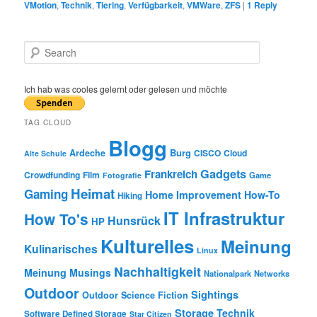
VMotion
,
Technik
,
Tiering
,
Verfügbarkeit
,
VMWare
,
ZFS
|
1
Reply
S
e
a
r
Ich hab was cooles gelernt oder gelesen und möchte
c
h
TAG CLOUD
Blogg
Burg
Ardeche
CISCO
Cloud
Alte Schule
Gadgets
Frankreich
Crowdfunding
Film
Game
Fotografie
Heimat
Gaming
Home Improvement
How-To
Hiking
IT Infrastruktur
How To's
Hunsrück
HP
Kulturelles
Meinung
Kulinarisches
Linux
Nachhaltigkeit
Meinung
Musings
Nationalpark
Networks
Outdoor
Sightings
Outdoor
Science Fiction
Storage
Technik
Software Defined Storage
Star Citizen