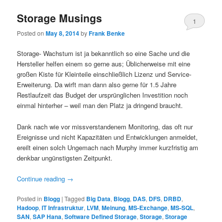
Storage Musings
1
Posted on
May 8, 2014
by
Frank Benke
Storage- Wachstum ist ja bekanntlich so eine Sache und die
Hersteller helfen einem so gerne aus; Üblicherweise mit eine
großen Kiste für Kleinteile einschließlich Lizenz und Service-
Erweiterung. Da wirft man dann also gerne für 1.5 Jahre
Restlaufzeit das Budget der ursprünglichen Investition noch
einmal hinterher – weil man den Platz ja dringend braucht.
Dank nach wie vor missverstandenem Monitoring, das oft nur
Ereignisse und nicht Kapazitäten und Entwicklungen anmeldet,
ereilt einen solch Ungemach nach Murphy immer kurzfristig am
denkbar ungünstigsten Zeitpunkt.
Continue reading
→
Posted in
Blogg
|
Tagged
Big Data
,
Blogg
,
DAS
,
DFS
,
DRBD
,
Hadoop
,
IT Infrastruktur
,
LVM
,
Meinung
,
MS-Exchange
,
MS-SQL
,
SAN
,
SAP Hana
,
Software Defined Storage
,
Storage
,
Storage