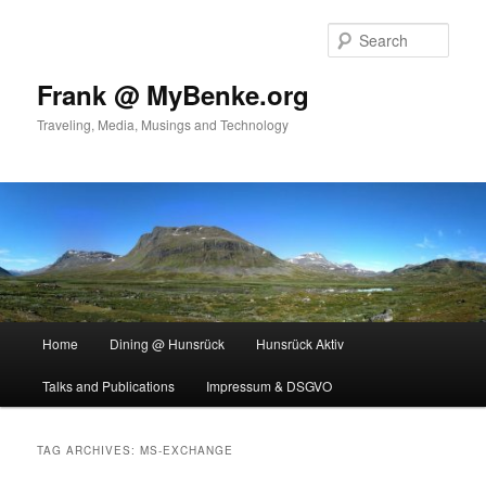
Skip
Skip
to
to
Sear
primary
secondary
content
content
Frank @ MyBenke.org
Traveling, Media, Musings and Technology
Main
Home
Dining @ Hunsrück
Hunsrück Aktiv
menu
Talks and Publications
Impressum & DSGVO
TAG ARCHIVES:
MS-EXCHANGE