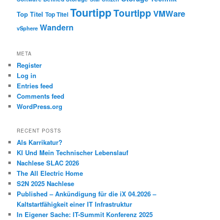
Tourtipp
Tourtipp
VMWare
Top Titel
Top Titel
Wandern
vSphere
META
Register
Log in
Entries feed
Comments feed
WordPress.org
RECENT POSTS
Als Karrikatur?
KI Und Mein Technischer Lebenslauf
Nachlese SLAC 2026
The All Electric Home
S2N 2025 Nachlese
Published – Ankündigung für die iX 04.2026 –
Kaltstartfähigkeit einer IT Infrastruktur
In Eigener Sache: IT-Summit Konferenz 2025