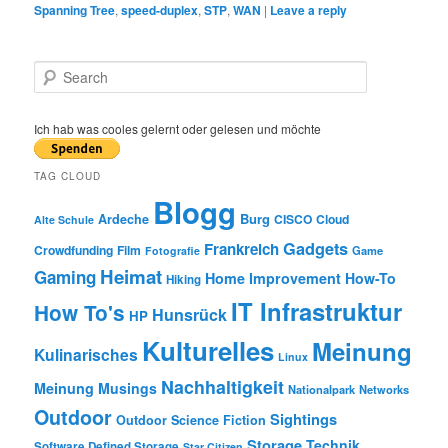
Spanning Tree
,
speed-duplex
,
STP
,
WAN
|
Leave a reply
S
e
a
r
Ich hab was cooles gelernt oder gelesen und möchte
c
h
TAG CLOUD
Blogg
Burg
Ardeche
CISCO
Cloud
Alte Schule
Gadgets
Frankreich
Crowdfunding
Film
Game
Fotografie
Heimat
Gaming
Home Improvement
How-To
Hiking
IT Infrastruktur
How To's
Hunsrück
HP
Kulturelles
Meinung
Kulinarisches
Linux
Nachhaltigkeit
Meinung
Musings
Nationalpark
Networks
Outdoor
Sightings
Outdoor
Science Fiction
Storage
Technik
Software Defined Storage
Star Citizen