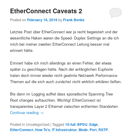
EtherConnect Caveats 2
Posted on
February 16, 2016
by
Frank Benke
Letztes Post über EtherConnect war ja recht begeistert und der
wesentliche Haken waren die Speed- Duplex Settings an die ich
mich bei meiner zweiten EtherConnect Leitung besser mal
erinnert hätte.
Erinnert habe ich mich allerdings an einen Fehler, der etwas
später zu geschlagen hatte. Nach der anfänglichen Euphorie
traten doch immer wieder nicht geahnte Netzwerk Performance
Themen auf die sich auch zunächst nicht wirklich erklären ließen.
Bis dann im Logging auffiel dass sporadische Spanning Tree
Root changes auftauchten. Wichtig! EtherConnect ist
transparentes Layer 2 Ethernet zwischen entfernten Standorten
Continue reading
→
Posted in
Uncategorized
|
Tagged
10-full
,
BPDU
,
Edge
,
EtherConnect
,
How To's
,
IT Infrastruktur
,
Mode
,
Port
,
RSTP
,