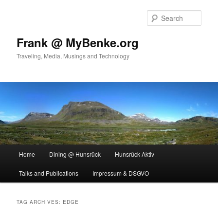
Skip
Skip
to
to
Sear
primary
secondary
content
content
Frank @ MyBenke.org
Traveling, Media, Musings and Technology
Main
Home
Dining @ Hunsrück
Hunsrück Aktiv
menu
Talks and Publications
Impressum & DSGVO
TAG ARCHIVES:
EDGE