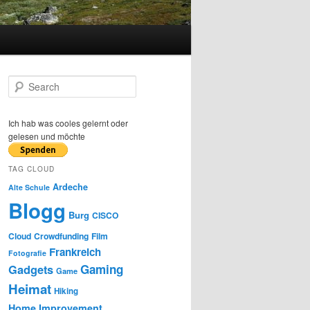
S
e
a
r
Ich hab was cooles gelernt oder
c
gelesen und möchte
h
TAG CLOUD
Ardeche
Alte Schule
Blogg
Burg
CISCO
Cloud
Crowdfunding
Film
Frankreich
Fotografie
Gaming
Gadgets
Game
Heimat
Hiking
Home Improvement