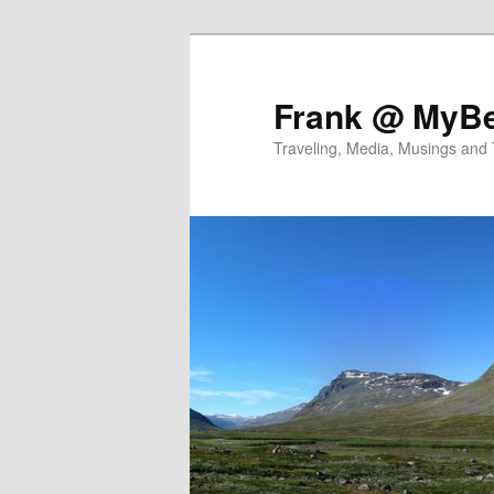
Skip
Skip
to
to
primary
secondary
Frank @ MyBe
content
content
Traveling, Media, Musings and