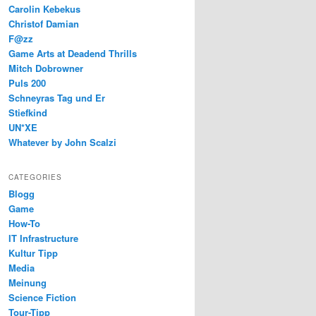
Carolin Kebekus
Christof Damian
F@zz
Game Arts at Deadend Thrills
Mitch Dobrowner
Puls 200
Schneyras Tag und Er
Stiefkind
UN*XE
Whatever by John Scalzi
CATEGORIES
Blogg
Game
How-To
IT Infrastructure
Kultur Tipp
Media
Meinung
Science Fiction
Tour-Tipp