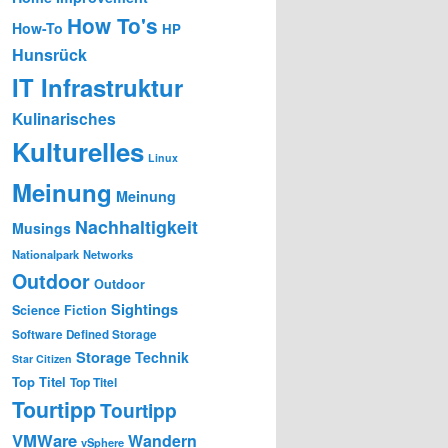
How To's
How-To
HP
Hunsrück
IT Infrastruktur
Kulinarisches
Kulturelles
Linux
Meinung
Meinung
Nachhaltigkeit
Musings
Nationalpark
Networks
Outdoor
Outdoor
Sightings
Science Fiction
Software Defined Storage
Storage
Technik
Star Citizen
Top Titel
Top Titel
Tourtipp
Tourtipp
VMWare
Wandern
vSphere