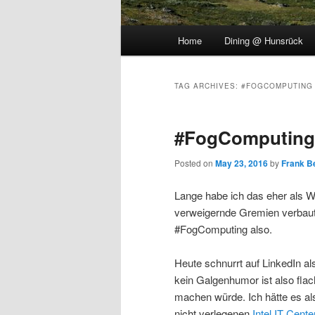
Main
Home
Dining @ Hunsrück
menu
TAG ARCHIVES:
#FOGCOMPUTING
#FogComputing
Posted on
May 23, 2016
by
Frank B
Lange habe ich das eher als W
verweigernde Gremien verbau
#FogComputing also.
Heute schnurrt auf LinkedIn a
kein Galgenhumor ist also flac
machen würde. Ich hätte es al
nicht verlegenen
Intel IT Cente