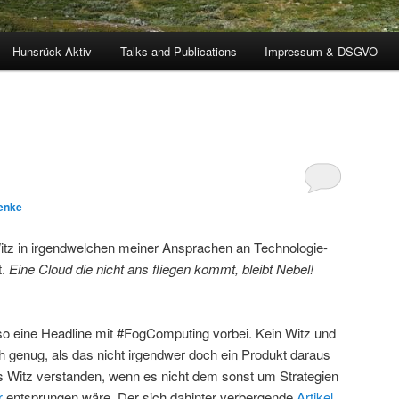
Hunsrück Aktiv
Talks and Publications
Impressum & DSGVO
enke
itz in irgendwelchen meiner Ansprachen an Technologie-
t.
Eine Cloud die nicht ans fliegen kommt, bleibt Nebel!
lso eine Headline mit #FogComputing vorbei. Kein Witz und
h genug, als das nicht irgendwer doch ein Produkt daraus
s Witz verstanden, wenn es nicht dem sonst um Strategien
r
entsprungen wäre. Der sich dahinter verbergende
Artikel