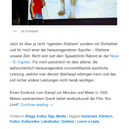
In Grönland
Jetzt ist Alex ja nicht “irgendein Kletterer” sondern mit Sicherheit
und für mich einer der herausragendsten Sportler – Kletterer
unserer Zeit. Nicht erst seit dem Speedclimb Rekord an der
Nose
– El Capitan
. Für mich persönlich ist dies alleine, die
wahrscheinlich herausragendste unvorstellbarste sportliche
Leistung, welche man derzeit überhaupt erbringen kann und das
soll sicher andere Leistungen nicht herab würdigen.
Einen Eindruck vom Kampf um Minuten und Meter in 1000
Metern senkrechtem Granit liefert eindrucksvoll der Film “Am
Limit”
Continue reading
→
Posted in
Blogg
,
Kultur Tipp
,
Media
|
Tagged
Hunsrück
,
Klettern
,
Kultur
,
Kulturelles
,
Lokalkultur
,
Outdoor
|
Leave a reply