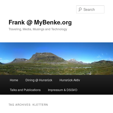
Skip
Skip
to
to
Sear
primary
secondary
content
content
Frank @ MyBenke.org
Traveling, Media, Musings and Technology
Main
Home
Dining @ Hunsrück
Hunsrück Aktiv
menu
Talks and Publications
Impressum & DSGVO
TAG ARCHIVES:
KLETTERN