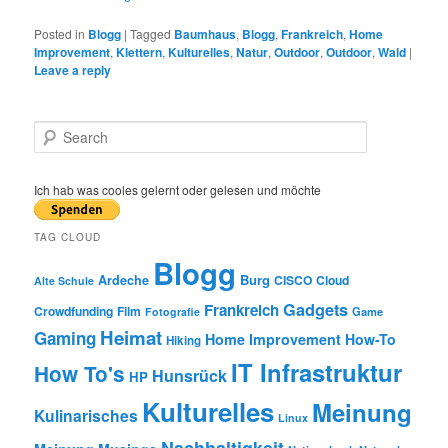
Posted in
Blogg
|
Tagged
Baumhaus
,
Blogg
,
Frankreich
,
Home
Improvement
,
Klettern
,
Kulturelles
,
Natur
,
Outdoor
,
Outdoor
,
Wald
|
Leave a reply
S
e
a
r
Ich hab was cooles gelernt oder gelesen und möchte
c
h
TAG CLOUD
Blogg
Burg
Ardeche
CISCO
Cloud
Alte Schule
Gadgets
Frankreich
Crowdfunding
Film
Game
Fotografie
Heimat
Gaming
Home Improvement
How-To
Hiking
IT Infrastruktur
How To's
Hunsrück
HP
Kulturelles
Meinung
Kulinarisches
Linux
Nachhaltigkeit